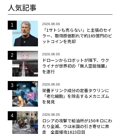
人気記事
2026.08.06
「1サトシも売らない」と主張のセイ
ラー、取得原価割れで約165億円のビ
ットコインを売却
2026.08.05
ドローンからロボットが降下、ウク
ライナが世界初の「無人空挺強襲」
を遂行
2026.08.06
栄養ドリンク成分の定番タウリンに
「老化細胞」を除去するメカニズム
を発見
2026.08.05
ロシアの攻撃で給油所が150キロにわ
たり全滅、ウは米国の引き寄せに奔
走 全面侵攻1623日目