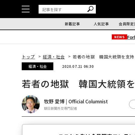
新着記事
人気記事
会員限定
Fo
NEWS
トップ
経済・社会
若者の地獄 韓国大統領を支持
経済・社会
2020.07.21 06:30
若者の地獄 韓国大統領
牧野 愛博 | Official Columnist
朝日新聞外交専門記者