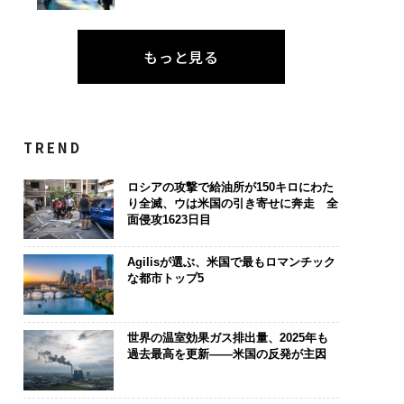
もっと見る
TREND
ロシアの攻撃で給油所が150キロにわた
り全滅、ウは米国の引き寄せに奔走 全
面侵攻1623日目
Agilisが選ぶ、米国で最もロマンチック
な都市トップ5
世界の温室効果ガス排出量、2025年も
過去最高を更新——米国の反発が主因