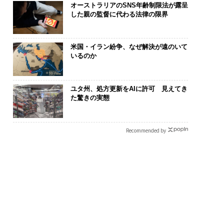
オーストラリアのSNS年齢制限法が露呈
した親の監督に代わる法律の限界
実さ」は競争力にな
内製化こそ、コンサルテ
なぜ“眠って
──WEOYモナコで
ィングの本質だ レバレ
術”が、下水イ
、くら寿司の経営哲
ジーズが実践する、次世
変えたのか─
米国・イラン紛争、なぜ解決が遠のいて
いるのか
代ファームの全貌
月島JFEアク
ションの10年
ユタ州、処方更新をAIに許可 見えてき
た驚きの実態
Recommended by