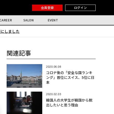
会員登録
ログイン
CAREER
SALON
EVENT
限にしました
関連記事
2020.06.08
コロナ後の「安全な国ランキ
ング」首位にスイス、5位に日
本
2020.02.03
韓国人の大学生が韓国から脱
出したいと思う理由