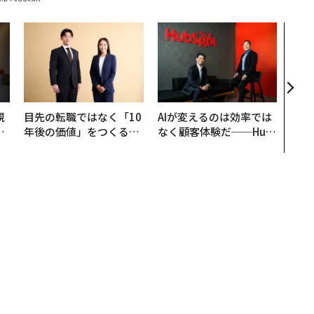
「誠
るか
見た
学
規
目先の転職ではなく「10
AIが変えるのは効率では
実
年後の価値」をつくる─
なく顧客体験だ──Hub
動
─アサインの長期伴走型
Spot Japanが語る「Gr
モ
支援とは
ow Better」な組織のつ
くり方