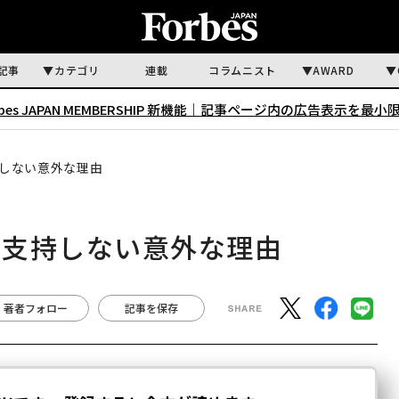
記事
カテゴリ
連載
コラムニスト
AWARD
rbes JAPAN MEMBERSHIP 新機能｜
記事ページ内の広告表示を最小
しない意外な理由
を支持しない意外な理由
著者フォロー
記事を保存