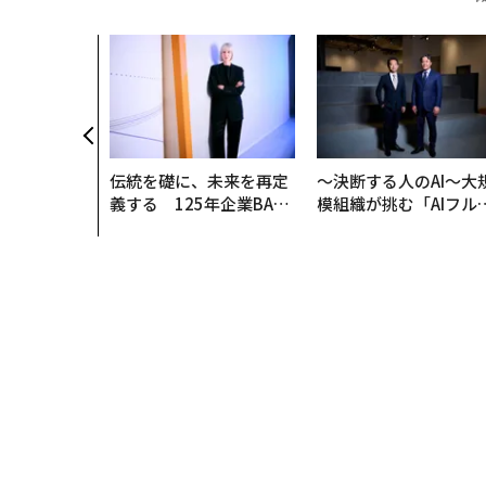
伝統を礎に、未来を再定
〜決断する人のAI〜大
義する 125年企業BAT
模組織が挑む「AIフル
が挑むスモークレスな未
装」“使う”企業から“
来
く”企業へ【NTTドコ
ビジネス×PwC】