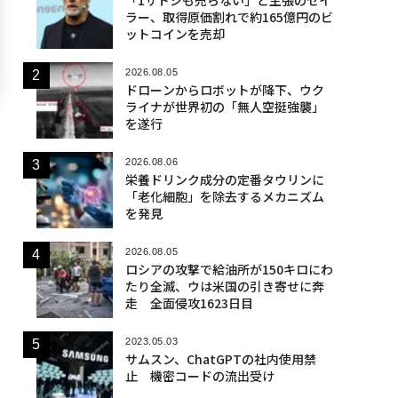
ラー、取得原価割れで約165億円のビ
ットコインを売却
2026.08.05
ドローンからロボットが降下、ウク
ライナが世界初の「無人空挺強襲」
を遂行
2026.08.06
栄養ドリンク成分の定番タウリンに
「老化細胞」を除去するメカニズム
を発見
2026.08.05
ロシアの攻撃で給油所が150キロにわ
たり全滅、ウは米国の引き寄せに奔
走 全面侵攻1623日目
2023.05.03
サムスン、ChatGPTの社内使用禁
止 機密コードの流出受け