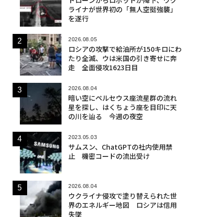
ライナが世界初の「無人空挺強襲」
を遂行
2026.08.05
ロシアの攻撃で給油所が150キロにわ
たり全滅、ウは米国の引き寄せに奔
走 全面侵攻1623日目
2026.08.04
暗い空にペルセウス座流星群の流れ
星を探し、はくちょう座を目印に天
の川を辿る 今週の夜空
2023.05.03
サムスン、ChatGPTの社内使用禁
止 機密コードの流出受け
2026.08.04
ウクライナ侵攻で塗り替えられた世
界のエネルギー地図 ロシアは信用
失墜