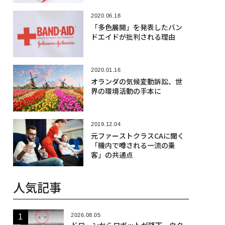
2020.06.18
「多色展開」を発表したバン
ドエイドが批判される理由
2020.01.16
オランダの気候変動訴訟、世
界の環境活動の手本に
2019.12.04
元ファーストクラスCAに聞く
「機内で噂される一流の乗
客」の共通点
人気記事
2026.08.05
ドローンからロボットが降下、ウク