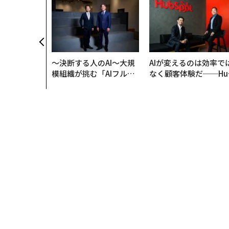
〜決断する人のAI〜大規
AIが変えるのは効率で
模組織が挑む「AIフル実
なく顧客体験だ──Hu
装」“使う”企業から“動
Spot Japanが語る「G
く”企業へ【NTTドコモ
ow Better」な組織の
ビジネス×PwC】
くり方
トップ
ライフスタイル
再現でなく、より良い社会