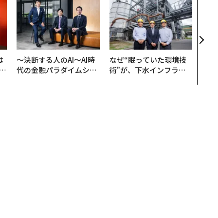
目先
年後
─ア
支援
は
〜決断する人のAI〜AI時
なぜ“眠っていた環境技
b
代の金融パラダイムシフ
術”が、下水インフラを
r
ト、「超個別化」の核心
変えたのか──産総研×
つ
【MUFG×ウェルスナビ
月島JFEアクアソリュー
×PwC】
ションの10年
を。デンマークからポストコロナの世界について