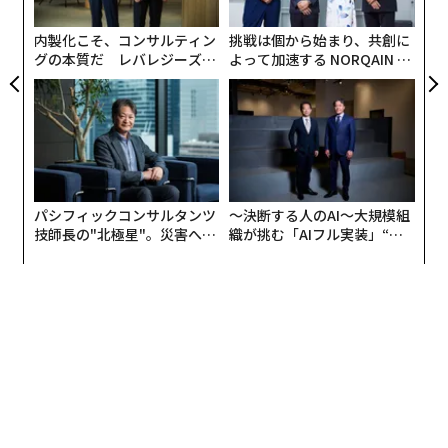
個
ェ
内製化こそ、コンサルティン
挑戦は個から始まり、共創に
グの本質だ レバレジーズが
よって加速する NORQAIN JA
実践する、次世代ファームの
PAN 特別座談会
全貌
greenpiece が新規オープン
パシフィックコンサルタンツ
〜決断する人のAI〜大規模組
技師長の"北極星"。災害への
織が挑む「AIフル実装」“使
無力感を乗り越え見つけた、
う”企業から“動く”企業へ【N
防災一筋20年の答え
TTドコモビジネス×PwC】