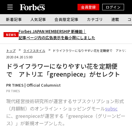
会員登録
ログイン
新着記事
人気記事
会員限定記事
カテゴリ
連載
コ
Forbes JAPAN MEMBERSHIP 新機能｜
NEWS
記事ページ内の広告表示を最小限にしました
トップ
ライフスタイル
ドライフラワーになりやすい花を定期便で アトリエ「gre
2020.04.20 15:00
ドライフラワーになりやすい花を定期便
で アトリエ「greenpiece」がセレクト
PR TIMES | Official Columnist
PR TIMES
現代経営技術研究所が運営するサブスクリプション形式
（月額制）のオンライン・ショッピングモール
subsc
に、greenpieceが運営する「greenpiece（グリーンピー
ス）」が新規オープンした。