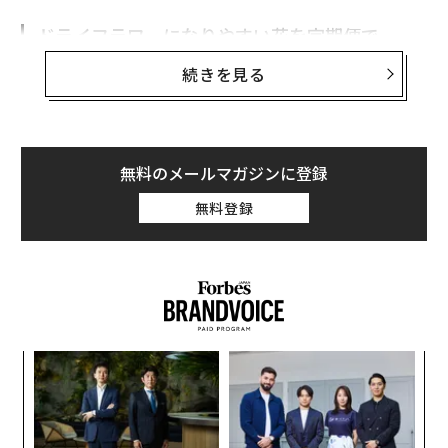
ドライフラワーになりやすい花を定期便で
続きを見る
subscは、全国の注目ショップが厳選したアイテムを
「毎月1回・定額」で配送する「サブスクリプションボ
ックス/定期便」専門のオンラインショッピングモール。
無料のメールマガジンに登録
「何が届くか毎月ワクワクする」新しいショッピング体
験を提供する。いつでも簡単に継続購入を停止・解約す
無料登録
ることができ、1回の利用後の解約や、スキップ（1回休
み）も可能だ。
ナ併
目
k」
の
ック
ン
〜
由
金