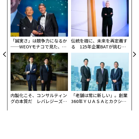
パシ
〜
いると腰が痛くなる」などの課題を感じる声が多くあが
ラグ
織
っている。
う
〜
T
金
「Kagg.jp」ではこれまで、オフィス家具の月額レンタル
個
サービス『
Kaggレンタル
』や、法人向けの福利厚生サー
ェ
「誠実さ」は競争力になるか
伝統を礎に、未来を再定義す
ビス『
Kagg＋
』などの提供を通じ、自宅でも働きやすい
──WEOYモナコで見た、く
る 125年企業BATが挑むス
環境づくりを推進してきた。
ら寿司の経営哲学
モークレスな未来
しかし、新型コロナウイルス感染症拡大を受けて4月7日
に緊急事態宣言が発令されたことにより、配送・納品の
停止を発表するメーカーもあり、オフィス家具を十分に
提供できないケースが出てきたという。
内製化こそ、コンサルティン
「老舗は常に新しい」。創業
グの本質だ レバレジーズが
360年ＹＵＡＳＡとカクシン
フックで素材を吊り下げるだけでもインテリアに。そのままドライフラワーにも
また、今後新型コロナウイルス感染症の拡大が収束し、
実践する、次世代ファームの
CEO田尻望が語る、AIを超え
なる
企業がリモートワークの推奨を解除する動きに転じた
全貌
る人の価値
際、自宅で不要となったオフィスチェアの廃棄が増えて
しまう可能性がある。こうした課題を解決し、SDGsの
実現に貢献するため、企業のオフィスで現在使用してい