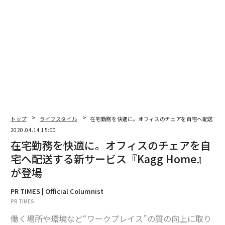
greenpiece店内
greenpieceは生花やドライフラワーなど、花の楽しみ方
や魅力を発信するショップ。店舗にはフォトスタジオと
制作アトリエが併設されている。
トップ
ライフスタイル
在宅勤務を快適に。オフィスのチェアを自宅へ配送する新サ
「毎月花を買いに行くのは大変」「ドライフラワーを作
2020.04.14 15:00
りたいけど、どんな花を選べばいいかわからない」とい
在宅勤務を快適に。オフィスのチェアを自
う声に応え、長年ドライフラワーを作り続けてきたgree
宅へ配送する新サービス『Kagg Home』
npieceがセレクトした花を定期で配送する。
が登場
市場や秋田の産地で実際に目で見て花を買い付けするた
PR TIMES | Official Columnist
め、内容は毎月変動する。生花の他に、greenpiece制作
PR TIMES
している染花も届く可能性がある。
働く場所や環境など“ワークプレイス”の質の向上に取り