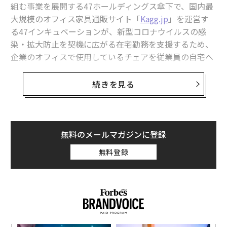
組む事業を展開する47ホールディングス傘下で、国内最
生花はもちろん、ドライフラワーで長く自宅に花のある
大規模のオフィス家具通販サイト「
Kagg.jp
」を運営す
暮らしを楽しんでみてはいかがだろうか。
る47インキュベーションが、新型コロナウイルスの感
染・拡大防止を契機に広がる在宅勤務を支援するため、
企業のオフィスで使用しているチェアを従業員の自宅へ
配送する新サービス『Kagg Home（カグホーム）』の提
供を開始した。
続きを見る
「Kagg.jp」は、59万点以上（2020年4月現在）の商品数
を誇る国内最大規模のオフィス家具通販サイト。日本全
国送料無料、組立設置費込みのシンプルな価格設定で、
無料のメールマガジンに登録
法人・個人を問わず、47都道府県のさまざまな顧客が利
無料登録
用している。
新型コロナウイルス感染症の拡大防止のため、在宅勤務
やリモートワークに取り組む企業が増えている昨今、特
に自宅における労働環境向上の必要性が高まっている。
生花を花瓶で楽しめる
実際に従業員からは、「リビングの椅子に長時間座って