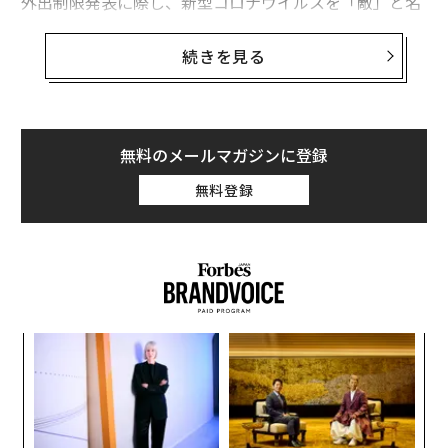
外出制限発表に際し、新型コロナウイルスを「敵」と名
指して以降、この表現はパンデミック下の指導者たちの
新たな紋切り型となった。
続きを見る
WHOのテドロス・アダノム・ゲブレイェスス事務局長
は、新型コロナウイルスを「人類の敵」と表現し危機感
を強めた。日本の安倍首相も4月7日の記者会見の中で
無料のメールマガジンに登録
「見えない敵」という表現を用いている。
無料登録
「われわれ」は現在「人類の敵」である新型コロナウイ
ルスを前にして家へと引きこもり、「パンデミック」と
いう「戦争状態」を生き抜くサバイバル生活を送ってい
る。政治の本質は「友」と「敵」との設定にあると戦間
期に喝破したのはドイツの法学者カール・シュミットだ
小1
革
ったが、パンデミック下の政治的リアリティを支えてい
にし
ク
るのはこのような「友敵」の論理だ。
た「
“
シ
「友」と「敵」とに分断され、多くの人々が家へと引き
グ