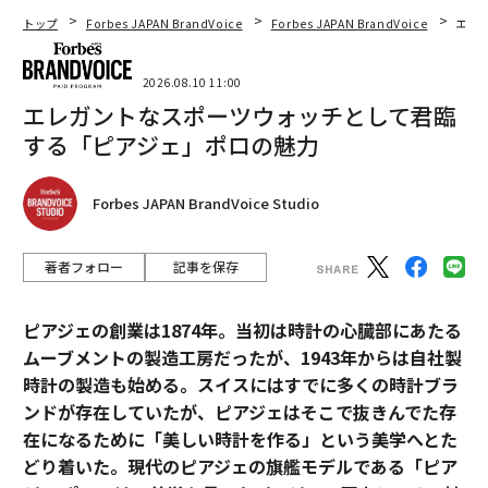
トップ
Forbes JAPAN BrandVoice
Forbes JAPAN BrandVoice
エレ
2026.08.10 11:00
エレガントなスポーツウォッチとして君臨
する「ピアジェ」ポロの魅力
Forbes JAPAN BrandVoice Studio
著者フォロー
記事を保存
ピアジェの創業は1874年。当初は時計の心臓部にあたる
ムーブメントの製造工房だったが、1943年からは自社製
時計の製造も始める。スイスにはすでに多くの時計ブラ
ンドが存在していたが、ピアジェはそこで抜きんでた存
在になるために「美しい時計を作る」という美学へとた
どり着いた。現代のピアジェの旗艦モデルである「ピア