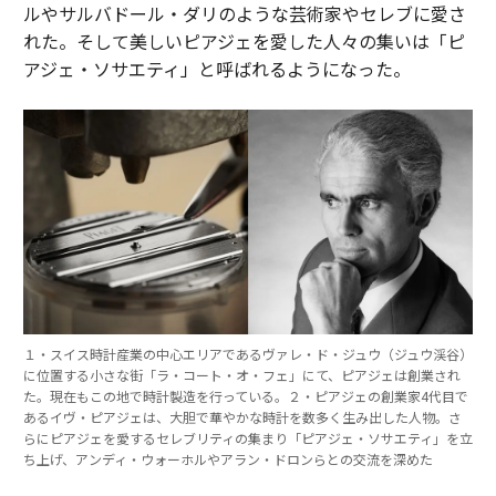
ルやサルバドール・ダリのような芸術家やセレブに愛さ
れた。そして美しいピアジェを愛した人々の集いは「ピ
アジェ・ソサエティ」と呼ばれるようになった。
１・スイス時計産業の中心エリアであるヴァレ・ド・ジュウ（ジュウ渓谷）
に位置する小さな街「ラ・コート・オ・フェ」にて、ピアジェは創業され
た。現在もこの地で時計製造を行っている。２・ピアジェの創業家4代目で
あるイヴ・ピアジェは、大胆で華やかな時計を数多く生み出した人物。さ
らにピアジェを愛するセレブリティの集まり「ピアジェ・ソサエティ」を立
ち上げ、アンディ・ウォーホルやアラン・ドロンらとの交流を深めた