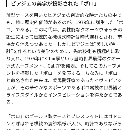
ピアジェの美学が投影された「ポロ」
薄型ケースを用いたピアジェの創造的な時計たちの中で
も、特に歴史的価値があるのが、1979年に誕生した「ポ
ロ」である。この時代は、高性能なクオーツウォッチの
誕生によって伝統的な機械式時計は時代遅れとされ、市
場から消えつつあった。しかしピアジェは“美しい時
計”を作るという美学のために、先端技術も積極的に取
り入れ、1976年に3.1㎜厚という当時世界最薄のクオー
ツ式ムーブメント、Cal.7Pを発表。そしてこのムーブメ
ントを搭載した「ポロ」を発表する。ちなみに「ポロ」
と命名された由来は、乗馬愛好家であったイヴ・ピアジ
ェが、その華やかなスポーツであるポロ競技の世界観と
ライフスタイルからインスピレーションを得たからであ
る。
「ポロ」のゴールド製ケースとブレスレットにはゴドロ
ンと呼ばれる横縞の装飾模様が入り、時計でありながら