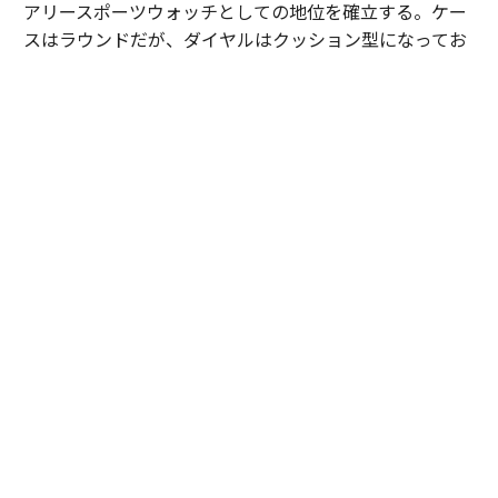
アリースポーツウォッチとしての地位を確立する。ケー
スはラウンドだが、ダイヤルはクッション型になってお
り、シンプルなデザインの中に表現力の高さが見える。
この人気モデルが、2026年に「ピアジェ ポロ シグネチ
ャー」として進化を果たした。ダイヤルのゴドロン模様
が、より立体的かつ表情豊かになっており、美しい時計
を作りたいという気持ちの強さを感じさせる。
またブレスレット/ストラップは、簡単に交換可能なイン
ターチェンジャブル式になっており、SSケースモデルに
は、ネイビーのラバーストラップが付属。ライフスタイ
ルに寄り添う時計となっている。