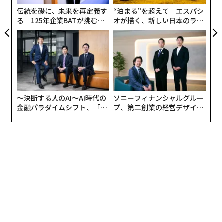
こもることを余儀なくされる世界情勢の中、21世紀のエ
伝統を礎に、未来を再定義す
“泊まる”を超えて─エスパシ
コロジー思想を牽引する哲学者の一人であるティモシ
る 125年企業BATが挑むス
オが描く、新しい日本のラグ
ー・モートンが、新型コロナウイルスに関するエッセイ
モークレスな未来
ジュアリー（中編）
を執筆する上でテーマに選んだのは、意外にも「共生
（symbiosis）」という言葉であった。
「われわれは皆、共生的な存在であり、他の共生的な存
在と絡み合っているのです」と述べるモートンは、新型
〜決断する人のAI〜AI時代の
ソニーフィナンシャルグルー
コロナウイルスが拡大する世界について何を考えるので
金融パラダイムシフト、「超
プ、第二創業の経営デザイン
あろうか。
個別化」の核心 【MUFG×ウ
──カギは意志を引き出し、
ェルスナビ×PwC】
束ね、共創すること
コロナに感謝？ 哲学者ティモシー・モートンが
エッセイを発表