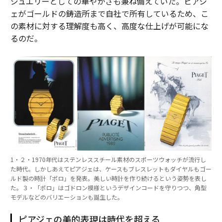
ジュエリーとしての華やかさも兼ね備えていた。ピアジ
ェがゴールドの鋳造所まで自社で所有しているため、こ
の素材に対する理解度も高く、高度な仕上げが可能にな
るのだ。
1・２・1970年代はステンレススチール素材のスポーツウォッチが流行し
た時代。しかしあえてピアジェは、ケースもブレスレットもダイヤルもゴー
ルド製の時計「ポロ」を発表。美しい時計を作り続けるという姿勢を表し
た。３・「ポロ」はゴドロン模様というデザインコードを守りつつ、角型
モデルなどのバリエーションも誕生した。
ピアジェの美的表現は時代を超える