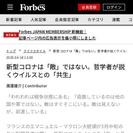
会員登録
ログイン
新着記事
人気記事
会員限定記事
カテゴリ
連載
コ
Forbes JAPAN MEMBERSHIP 新機能｜
NEWS
記事ページ内の広告表示を最小限にしました
トップ
ライフスタイル
新型コロナは「敵」ではない。哲学者が説くウイルスと
2020.04.18 12:00
新型コロナは「敵」ではない。哲学者が説
くウイルスとの「共生」
渡邊雄介 | Contributor
「われわれは戦争状態にある」「直面しているのは他の
国や軍ではない。敵はすぐそこにいる。敵は見えない
が、前進している」
フランスのエマニュエル・マクロン大統領が3月中旬の