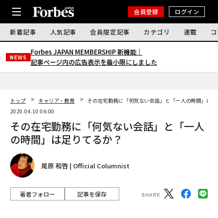
会員登録
ログイン
新着記事
人気記事
会員限定記事
カテゴリ
連載
コ
Forbes JAPAN MEMBERSHIP 新機能｜
NEWS
記事ページ内の広告表示を最小限にしました
トップ
キャリア・教育
その在宅勤務に「何気ない会話」と「一人の時間」は足
2020.04.10 06:00
その在宅勤務に「何気ない会話」と「一人
の時間」は足りてるか？
尾原 和啓 | Official Columnist
著者フォロー
記事を保存