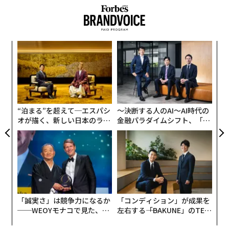
“
シ
グ
目
の
ン
“泊まる”を超えて─エスパシ
〜決断する人のAI〜AI時代の
オが描く、新しい日本のラグ
金融パラダイムシフト、「超
ジュアリー（中編）
個別化」の核心 【MUFG×ウ
ェルスナビ×PwC】
「誠実さ」は競争力になるか
「コンディション」が成果を
──WEOYモナコで見た、く
左右する――「BAKUNE」のTEN
ら寿司の経営哲学
TIALが支える「挑戦者の明