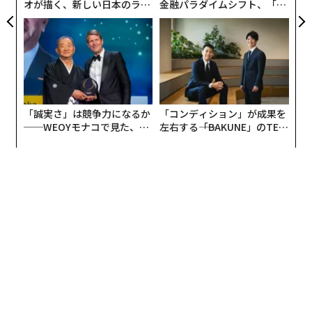
オが描く、新しい日本のラグ
金融パラダイムシフト、「超
ラインサロンでは、例えば西野さんの「ディズニーを超
ジュアリー（中編）
個別化」の核心 【MUFG×ウ
ェルスナビ×PwC】
える」という巨大なWILLのなかで、オンサインサロンメ
ンバーが自分にできるCANで、彼らがやらなければなら
ないこと（MUST）を埋めながら、自分のCANを鍛え上
げていくケースもでてきています。
「誠実さ」は競争力になるか
「コンディション」が成果を
このように、一定のコミュニティのなかで、あらゆる人
──WEOYモナコで見た、く
左右する――「BAKUNE」のTEN
の「WILL・CAN・MUST」が重なり合い、大きなものが
ら寿司の経営哲学
TIALが支える「挑戦者の明
日」
生まれていくあり方を「BBQ型」と呼ぶことがありま
す。例えば火起こしができる人は、自分にしかできな
い“火起こし”でコミュニティのWILLに貢献し、貢献でき
るCANがないのなら、“川で水を汲む”という、小さなで
とても大事なMUSTを埋めていくことで貢献していける
でしょう。
ですが実際は、巨大なWILLを持つ人にCANで貢献できる
人は、コミュニティのうちの1割であり、9割の人にとっ