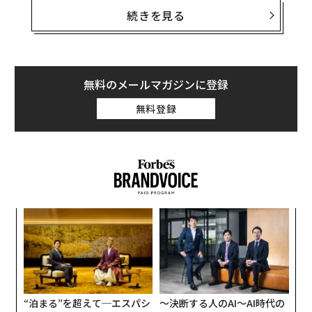
自分の正解とは、イコール「自分が何をしたいか（WIL
続きを見る
L）」でもあると僕は思います。WILLによって自分の人
生を牽引していけるのなら、それはどんな時代がやって
きても、前を向いて生きる力になるのかもしれません。
無料のメールマガジンに登録
ですが、はじめから自分のWILLをもって生きている人は
無料登録
かなり稀な存在です。
BBQ型とジャングルクルーズ型
前々回の記事
でもご紹介したように、まだ自分のWILLが
“
ないのであれば、誰かのWILLに上品にあやかりながら、
シ
自分にできること（CAN）を積み上げていくなかで、自
グ
目
分のWILLを見つけていける場合もあります。
の
ン
僕の身近なところでいえば、西野亮廣さんや箕輪厚介さ
“泊まる”を超えて─エスパシ
〜決断する人のAI〜AI時代の
んは強烈なWILLを持つ人たちです。彼らが運営するオン