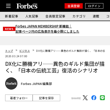
会員登録
ログイン
新着記事
人気記事
会員限定記事
カテゴリ
連載
コ
Forbes JAPAN MEMBERSHIP 新機能｜
NEWS
記事ページ内の広告表示を最小限にしました
トップ
ビジネス
DX化に勝機アリ──異色のギルド集団が描く、「日本の伝統
2020.03.24 07:00
DX化に勝機アリ──異色のギルド集団が描
く、「日本の伝統工芸」復活のシナリオ
Forbes JAPAN 編集部
著者フォロー
記事を保存