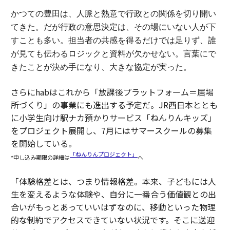
かつての豊田は、人脈と熱意で行政との関係を切り開い
てきた。
だが行政の意思決定は、その場にいない人が下
すことも多い。担当者の共感を得るだけでは足りず、誰
が見ても伝わるロジックと資料が欠かせない。
言葉にで
きたことが決め手になり、大きな協定が実った。
さらにhabはこれから「放課後プラットフォーム＝居場
所づくり」の事業にも進出する予定だ。JR西日本ととも
に小学生向け駅ナカ預かりサービス「ねんりんキッズ」
をプロジェクト展開し、7月にはサマースクールの募集
を開始している。
「ねんりんプロジェクト」
*申し込み期限の詳細は
へ
「体験格差とは、つまり情報格差。本来、子どもには人
生を変えるような体験や、自分に一番合う価値観との出
合いがもっとあっていいはずなのに、移動といった物理
的な制約でアクセスできていない状況です。そこに送迎