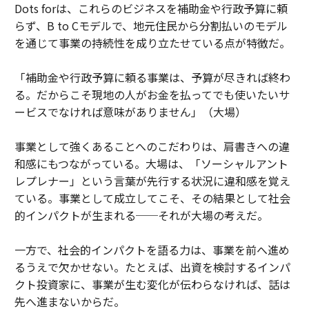
Dots forは、これらのビジネスを補助金や行政予算に頼
らず、B to Cモデルで、地元住民から分割払いのモデル
を通じて事業の持続性を成り立たせている点が特徴だ。
「補助金や行政予算に頼る事業は、予算が尽きれば終わ
る。だからこそ現地の人がお金を払ってでも使いたいサ
ービスでなければ意味がありません」（大場）
事業として強くあることへのこだわりは、肩書きへの違
和感にもつながっている。大場は、「ソーシャルアント
レプレナー」という言葉が先行する状況に違和感を覚え
ている。事業として成立してこそ、その結果として社会
的インパクトが生まれる──それが大場の考えだ。
一方で、社会的インパクトを語る力は、事業を前へ進め
るうえで欠かせない。たとえば、出資を検討するインパ
クト投資家に、事業が生む変化が伝わらなければ、話は
先へ進まないからだ。