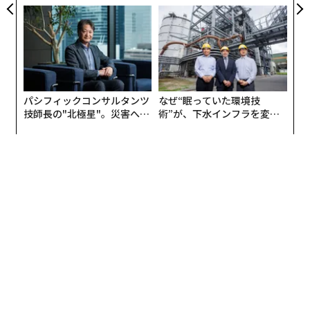
実践する、次世代ファームの
う”企業から“動く”企業へ【N
全貌
TTドコモビジネス×PwC】
パシフィックコンサルタンツ
なぜ“眠っていた環境技
技師長の"北極星"。災害への
術”が、下水インフラを変え
無力感を乗り越え見つけた、
たのか──産総研×月島JFE
防災一筋20年の答え
アクアソリューションの10年