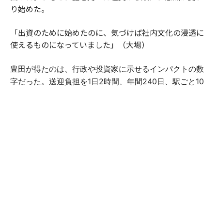
り始めた。
「出資のために始めたのに、気づけば社内文化の浸透に
使えるものになっていました」（大場）
豊田が得たのは、行政や投資家に示せるインパクトの数
字だった。
送迎負担を1日2時間、年間240日、駅ごと10
0世帯と置き、habを主要駅50駅へ広げた場合を試算す
ると、子どもには年間約240万時間の体験機会が生ま
れ、親には約84億円分*の生産性が戻ってくる。
*2時間×240日×3500円（時給）×100世帯×50駅の試算に基づく
壮大な目標を掲げて突き進むのではなく、いつまでに、
どのエリアで、どれだけの変化を生むのかへと因数分解
する。この作業は、伴走なしには進まなかったという。
「行政の方に、あなたのエリアでhabを使えば何億円の
生産性が戻るかを言える。行政にとっても、手柄になる