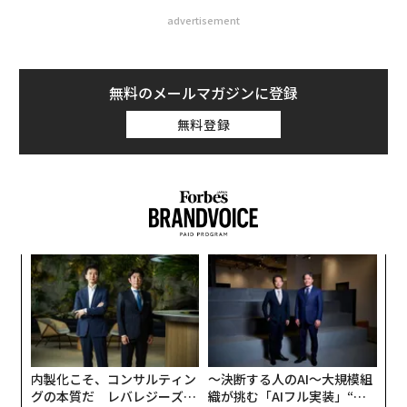
advertisement
無料のメールマガジンに登録
無料登録
ナ併
革
k」
ク
ック
た「
〈7
由
ャ
ト
リア
内製化こそ、コンサルティン
〜決断する人のAI〜大規模組
UM
グの本質だ レバレジーズが
織が挑む「AIフル実装」“使