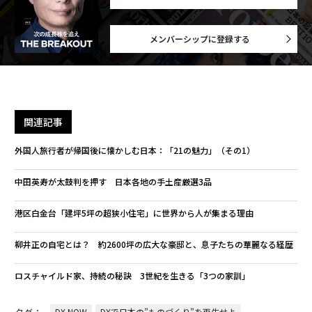
メンバーシップに登録する
関連記事
外国人旅行者が帰国後に懐かしむ日本：「21の魅力」（その1）
中田英寿が太鼓判を押す 日本各地の手土産厳選3品
港区白金台「建坪5坪の超狭小住宅」に世界から人が集まる理由
柳井正の自宅とは？ 約2600坪の広大な豪邸と、息子たちの華麗なる経歴
ロスチャイルド家、持続の秘訣 3世紀を生きる「3つの家訓」
DX NOW
DXで日本の”ものづくり”を再生せよ