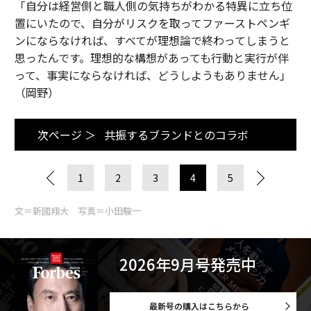
「自分は経営側と職人側の気持ちがわかる特異に立ち位
置にいたので、自分がリスクを取ってファーストペンギ
ンにならなければ、すべてが理想論で終わってしまうと
思ったんです。理想的な構想があっても行動と実行が伴
って、事実にならなければ、どうしようもありません」
（岡野）
次ページ ＞
共振するブランドとのコラボ
1
2
3
4
5
文＝新國翔大 写真＝小田駿一
2026年9月号発売中
最新号の購入はこちらから