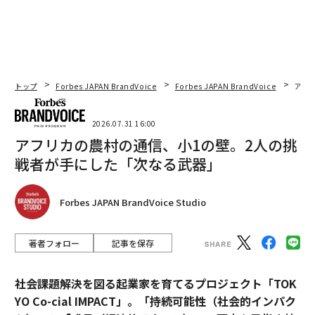
トップ
Forbes JAPAN BrandVoice
Forbes JAPAN BrandVoice
アフ
2026.07.31 16:00
アフリカの農村の通信、小1の壁。2人の挑
戦者が手にした「次なる武器」
Forbes JAPAN BrandVoice Studio
著者フォロー
記事を保存
社会課題解決を図る起業家を育てるプロジェクト「TOK
YO Co-cial IMPACT」。
「持続可能性（社会的インパク