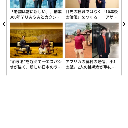
た
に咲き誇る50種類もの「夜桜」とコラボレーション
ア
「老舗は常に新しい」。創業
目先の転職ではなく「10年後
し、”桜”をテーマに新しいお花見体験を届けてくれるだ
360年ＹＵＡＳＡとカクシン
の価値」をつくる──アサイ
ろう。
CEO田尻望が語る、AIを超え
ンの長期伴走型支援とは
る人の価値
『FLOWERS BY NAKED 2020─桜─世界遺産・二条城』
の全10作品の内、一部紹介する。
NAKED BIG BOOK「Prologue」
“泊まる”を超えて─エスパシ
アフリカの農村の通信、小1
オが描く、新しい日本のラグ
の壁。2人の挑戦者が手にし
ジュアリー（中編）
た「次なる武器」