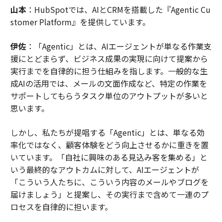
山本
：HubSpotでは、AIとCRMを搭載した『Agentic Cu
stomer Platform』を提供しています。
伊佐
：「Agentic」とは、AIエージェントが単なる作業支
援にとどまらず、ビジネス成果の実現に向けて提案から
実行までを自律的に担う仕組みを指します。一般的な生
成AIの活用では、メールの文面作成など、特定の作業を
サポートしてもらうタスク単位のアウトプットが多いと
思います。
しかし、私たちが提唱する「Agentic」とは、単なる効
率化ではなく、顧客体験をどう向上させるかに重きを置
いています。「自社に興味のある見込み客を集める」と
いう最終的なアウトカムに対して、AIエージェントが
「こういう人たちに、こういう内容のメールやブログを
届けましょう」と提案し、その実行まで含めて一連のプ
ロセスを自律的に担います。