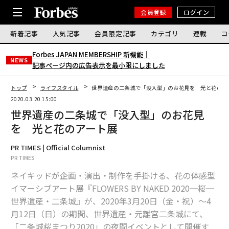
会員登録
ログイン
新着記事
人気記事
会員限定記事
カテゴリ
連載
コ
Forbes JAPAN MEMBERSHIP 新機能｜
NEWS
記事ページ内の広告表示を最小限にしました
トップ
ライフスタイル
世界遺産の二条城で「没入型」のお花見を 光と花のア
2020.03.20 15:00
世界遺産の二条城で「没入型」のお花見
を 光と花のアート展
PR TIMES | Official Columnist
PR TIMES
ネイキッドが企画・演出・制作を手掛ける、花の体感型
イマーシブアート展『FLOWERS BY NAKED 2020─桜─
世界遺産・二条城』が、2020年3⽉20⽇（金・祝）～4
月12⽇（日）の期間、世界遺産・元離宮二条城にて、
「二条城桜まつり2020」の夜間イベントとして開催す