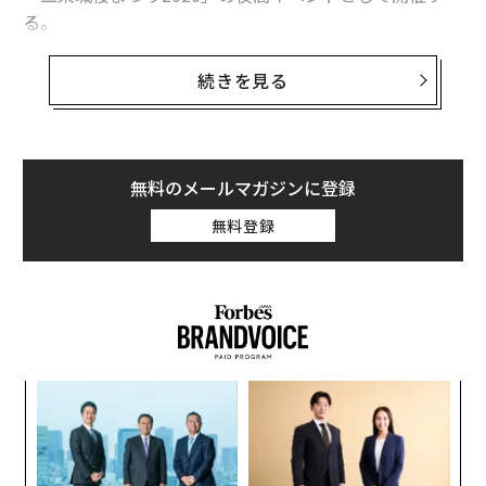
る。
屋外回遊型の展示イベントだが、昨今の状況を鑑みて、
続きを見る
消毒液の設置や状況に応じたスタッフのマスク着用等、
感染症対策に努めて、実施する。
『FLOWERS BY NAKED』は、東京駅プロジェクション
無料のメールマガジンに登録
マッピング「TOKYO HIKARI VISON」、大阪・泉の広場
無料登録
の新モニュメント「Water Tree」などを手掛けるクリエ
イティブカンパニー ネイキッドが企画・演出・制作し、
これまで、東京、香港などで通算60万人以上を動員して
きた。また、ハッシュタグ「#flowersbynaked」のInsta
gramでの投稿数が約8万件を記録している、五感で楽し
む花の体感型イマーシブアート展だ。
内
グ
世界遺産・二条城では2018年、2019年と秋の紅葉シー
実
な
ズンで開催していたが、春に京都で開催するのは初め
全
術
て。唐門など重要文化財でもある建造物、そして二条城