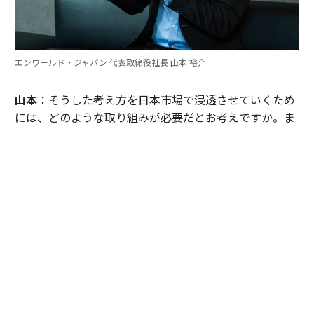
エンワールド・ジャパン 代表取締役社長 山本 裕介
山本
：そうした考え方を日本市場で浸透させていくため
には、どのような取り組みが必要だとお考えですか。ま
たグローバル本社と日本市場の間で「橋渡し役」を務め
るなかで感じることも聞かせてください。
伊佐
：日本企業がどうすれば「顧客の成功」を起点にGr
ow Betterできるか──それを今でも考え続けていま
す。環境が変わればGrow Betterの実現の仕方も変わる
し、必要なツールも変わる。「どうするべきなんだろ
う」と問い続けることが大切だと思っていて、それが私
をここに留めている理由です。
外資系企業でよくあるのは、本社側がグローバルで成功