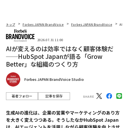
トップ
Forbes JAPAN BrandVoice
Forbes JAPAN BrandVoice
AIが
2026.07.31 11:00
AIが変えるのは効率ではなく顧客体験だ
──HubSpot Japanが語る「Grow
Better」な組織のつくり方
Forbes JAPAN BrandVoice Studio
著者フォロー
記事を保存
生成AIの進化は、企業の営業やマーケティングのあり方
を大きく変えつつある。そうしたなかHubSpot Japan
は、AIエージェントを活用しながら顧客体験を向上させ