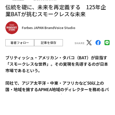
伝統を礎に、未来を再定義する 125年企
2026年9月号発売中
業BATが挑むスモークレスな未来
Forbes JAPAN BrandVoice Studio
最新号の購入はこちらから
著者フォロー
記事を保存
メンバーシップに登録する
ブリティッシュ・アメリカン・タバコ（BAT）が目指す
「スモークレスな世界」。その実現を先導するのが日本
市場であるという。
関連記事
同社で、アジア太平洋・中東・アフリカなど50以上の
iPhone SE2は399ドルで「3月中旬発売」が確定、その詳細は？
国・地域を擁するAPMEA地域のディレクターを務めるパ
スカル・ムルメステールに戦略を聞いた。
アルファードを超える日本最大級ミニバン トヨタの意外なヒット
Wi-Fiチップに欠陥、世界10億台のスマホが傍受される危険
来年125周年を迎えるブリティッシュ・アメリカン・タ