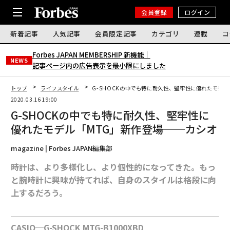
会員登録
ログイン
新着記事
人気記事
会員限定記事
カテゴリ
連載
コ
Forbes JAPAN MEMBERSHIP 新機能｜
NEWS
記事ページ内の広告表示を最小限にしました
トップ
ライフスタイル
G-SHOCKの中でも特に耐久性、堅牢性に優れたモデ
2020.03.16 19:00
G-SHOCKの中でも特に耐久性、堅牢性に
優れたモデル「MTG」新作登場──カシオ
magazine | Forbes JAPAN編集部
時計は、より多様化し、より個性的になってきた。もっ
と腕時計に興味が持てれば、自身のスタイルは格段に向
上するだろう。
CASIO─G-SHOCK MTG-B1000XBD