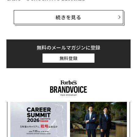
耐久性、堅牢性に優れたG-SHOCKのなかでも、とくに
続きを見る
強力なスペックを誇る「MTG」シリーズが、今年発売20
周年を迎え、軽量でありながら、強くて美しいカーボン
積層ベゼルを採用した新作を発表した。このモデルは、
スマートフォンリンク機能や電波ソーラーといった高い
無料のメールマガジンに登録
機能性と、腕になじむミドルサイズを両立させた「MTG
無料登録
-B1000」をベースに、シリーズで初となるカーボン素材
をベゼルに採用している。
果を
〜
EN
織
明
う
義す
ア
T
むス
の
た