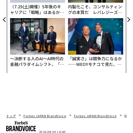
〈7.25(土)開催〉5年後のキ
内製化こそ、コンサルティン
ャリアに「戦略」はあるか。
グの本質だ レバレジーズが
トップエグゼクティブのキャ
実践する、次世代ファームの
リアに触れる1日│CAREER S
全貌
UMMIT 2026
〜決断する人のAI〜AI時代の
「誠実さ」は競争力になるか
金融パラダイムシフト、「超
──WEOYモナコで見た、く
個別化」の核心 【MUFG×ウ
ら寿司の経営哲学
ェルスナビ×PwC】
トップ
Forbes JAPAN BrandVoice
Forbes JAPAN BrandVoice
伝統
text by Ryoji Fukutome
2026.08.05 16:00