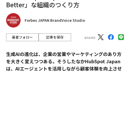
Better」な組織のつくり方
Forbes JAPAN BrandVoice Studio
著者フォロー
記事を保存
生成AIの進化は、企業の営業やマーケティングのあり方
を大きく変えつつある。そうしたなかHubSpot Japan
は、AIエージェントを活用しながら顧客体験を向上させ
るプラットフォームを提供している。
外資・日系・スタートアップを横断して採用支援を手掛
けるエンワールド・ジャパン代表取締役社長・山本裕介
氏が、HubSpot Japanカントリーマネージャーの伊佐
裕也氏との対談を通して、AI時代に求められる組織づく
りや人材のあり方を探った。