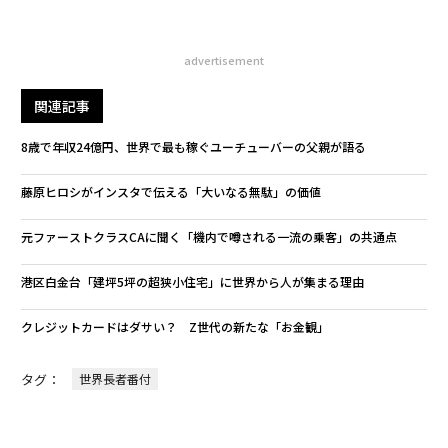
advertisement
関連記事
8歳で年収24億円、世界で最も稼ぐユーチューバーの父親が語る
藤原ヒロシがインスタで伝える「大いなる無駄」の価値
元ファーストクラスCAに聞く「機内で噂される一流の乗客」の共通点
港区白金台「建坪5坪の超狭小住宅」に世界から人が集まる理由
クレジットカードはダサい？ Z世代の新たな「お金観」
タグ：
世界長者番付