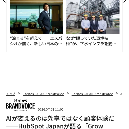
が健康経営を徹底する理由
TTドコモビジネス×PwC】
“泊まる”を超えて──エスパ
なぜ“眠っていた環境技
シオが描く、新しい日本のラ
術”が、下水インフラを変え
グジュアリー（前編）
たのか──産総研×月島JFE
アクアソリューションの10年
トップ
Forbes JAPAN BrandVoice
Forbes JAPAN BrandVoice
AIが
2026.07.31 11:00
AIが変えるのは効率ではなく顧客体験だ
──HubSpot Japanが語る「Grow