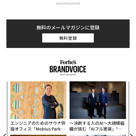
advertisement
無料のメールマガジンに登録
無料登録
るか
伝
、く
る
モ
小1
革
にし
ク
た「
エンジニアのためのサウナ併
〜決断する人のAI〜大規模組
設オフィス「Mobius Park」
織が挑む「AIフル実装」“使
がオープン──タマディック
う”企業から“動く”企業へ【N