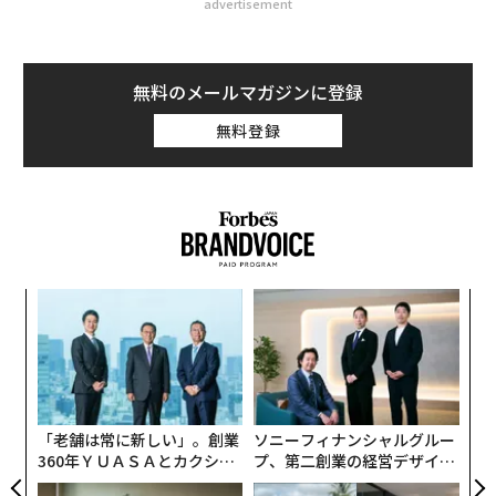
advertisement
無料のメールマガジンに登録
無料登録
スパ
挑
のラ
よっ
PA
革
ク
た「
「老舗は常に新しい」。創業
ソニーフィナンシャルグルー
360年ＹＵＡＳＡとカクシン
プ、第二創業の経営デザイン
CEO田尻望が語る、AIを超え
──カギは意志を引き出し、