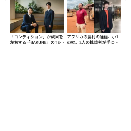
る人の価値
束ね、共創すること
「コンディション」が成果を
アフリカの農村の通信、小1
左右する――「BAKUNE」のTEN
の壁。2人の挑戦者が手にし
TIALが支える「挑戦者の明
た「次なる武器」
日」