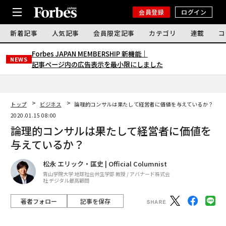
会員登録
ログイン
新着記事
人気記事
会員限定記事
カテゴリ
連載
コ
Forbes JAPAN MEMBERSHIP 新機能｜
NEWS
記事ページ内の広告表示を最小限にしました
トップ
ビジネス
論理的コンサルは果たして経営者に価値を与えているか？
2020.01.15 08:00
論理的コンサルは果たして経営者に価値を
与えているか？
松永 エリック・匡史 | Official Columnist
青山学院大学 地球社会共生学部 教授 / アバナード株式会
社 デジタル最高顧問
著者フォロー
記事を保存