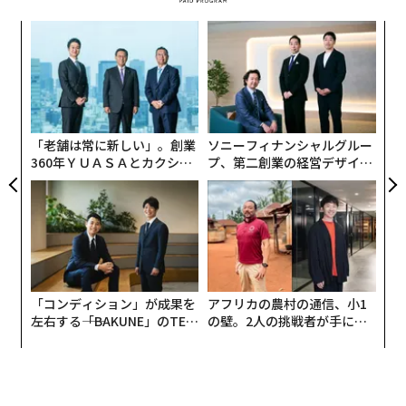
スパ
挑
のラ
よっ
PA
革
ク
た「
「老舗は常に新しい」。創業
ソニーフィナンシャルグルー
360年ＹＵＡＳＡとカクシン
プ、第二創業の経営デザイン
CEO田尻望が語る、AIを超え
──カギは意志を引き出し、
る人の価値
束ね、共創すること
「コンディション」が成果を
アフリカの農村の通信、小1
左右する――「BAKUNE」のTEN
の壁。2人の挑戦者が手にし
TIALが支える「挑戦者の明
た「次なる武器」
日」