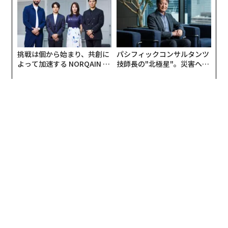
が多いと思っている。もちろん、出身大学が出世に影響
する役所や大企業では、東京大学などの名門大卒は、や
はり強い。これは医学界も例外ではない。
挑戦は個から始まり、共創に
パシフィックコンサルタンツ
日本専門医機構という組織がある。専門医資格の付与だ
よって加速する NORQAIN JA
技師長の"北極星"。災害への
けでなく、「若手医師の都市部集中を是正するため」と
PAN 特別座談会
無力感を乗り越え見つけた、
いう名目で、研修医療機関を規制する組織で、医師不足
防災一筋20年の答え
の昨今、医師の配置を統制できるのだから、絶大な権限
を有する。
この組織の役員27人中、24人が医師だが、15人が首都圏
の大学を卒業している。うち7人が東京大学の出身で、4
人は東京の進学校から東京大学医学部に進んでいる。
全国の大学には81の医学部が存在するが、このうち首都
圏に存在するのは19（23％）だ。首都圏の大学出身者
は、それ以外の地域と比較して、5.4倍も日本専門医機構
の役員になりやすいことになる。東大にいたっては33倍