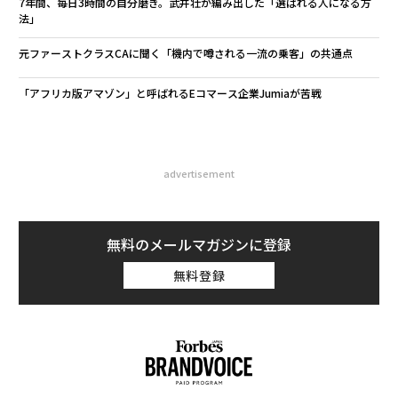
7年間、毎日3時間の自分磨き。武井壮が編み出した「選ばれる人になる方
法」
元ファーストクラスCAに聞く「機内で噂される一流の乗客」の共通点
「アフリカ版アマゾン」と呼ばれるEコマース企業Jumiaが苦戦
advertisement
無料のメールマガジンに登録
無料登録