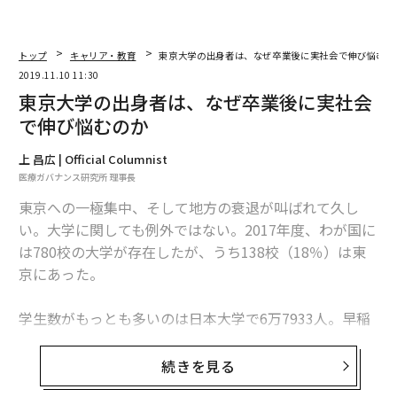
トップ
キャリア・教育
東京大学の出身者は、なぜ卒業後に実社会で伸び悩むの
2019.11.10 11:30
東京大学の出身者は、なぜ卒業後に実社会
で伸び悩むのか
上 昌広 | Official Columnist
医療ガバナンス研究所 理事長
東京への一極集中、そして地方の衰退が叫ばれて久し
い。大学に関しても例外ではない。2017年度、わが国に
は780校の大学が存在したが、うち138校（18％）は東
京にあった。
学生数がもっとも多いのは日本大学で6万7933人。早稲
田大学が4万1965人、近畿大学の3万3125人と続く。と
はいえ、学生数トップ10のうち7校が東京にある。東京
続きを見る
には規模の大きな大学が多く、全国の大学生のうち、2