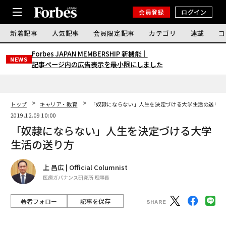
会員登録
ログイン
新着記事
人気記事
会員限定記事
カテゴリ
連載
コ
Forbes JAPAN MEMBERSHIP 新機能｜
NEWS
記事ページ内の広告表示を最小限にしました
トップ
キャリア・教育
「奴隷にならない」人生を決定づける大学生活の送り方
2019.12.09 10:00
「奴隷にならない」人生を決定づける大学
生活の送り方
上 昌広 | Official Columnist
医療ガバナンス研究所 理事長
著者フォロー
記事を保存