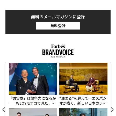
6％が東京の大学に通っている。
大学は基本的に「地産地消」だ。入学者の大半は地元出
無料のメールマガジンに登録
身者が占める。全国から優秀な学生が集まると考えられ
無料登録
ている東京大学ですら例外ではない。2019年の東京大学
の入試では合格者の59％が関東出身だった。早稲田大
学、慶応大学にいたっては、ともに78％が関東出身だっ
た。
また、東京大学の高校別合格者ランキングのトップ10の
創業
ア
うち、5校が東京の高校だ。首都圏に拡げると8校とな
シン
の
る。首都圏以外の高校でランクインしているのは灘高
超え
た
革
（兵庫県）と久留米大附設高校（福岡県）だけだ。
ク
た「
東大出身のノーベル賞受賞者はわずか4人
「誠実さ」は競争力になるか
“泊まる”を超えて─エスパシ
──WEOYモナコで見た、く
オが描く、新しい日本のラグ
では、東京出身で東京大学などの一流大学を卒業した人
ら寿司の経営哲学
ジュアリー（中編）
のその後はどうなっているだろうか。私は、伸び悩む人