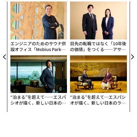
創業
〈7
シン
ャ
超え
ト
〜
リア
金
UM
個
ェ
エンジニアのためのサウナ併
目先の転職ではなく「10年後
設オフィス「Mobius Park」
の価値」をつくる──アサイ
がオープン──タマディック
ンの長期伴走型支援とは
が健康経営を徹底する理由
“泊まる”を超えて──エスパ
“泊まる”を超えて─エスパシ
シオが描く、新しい日本のラ
オが描く、新しい日本のラグ
グジュアリー（前編）
ジュアリー（中編）