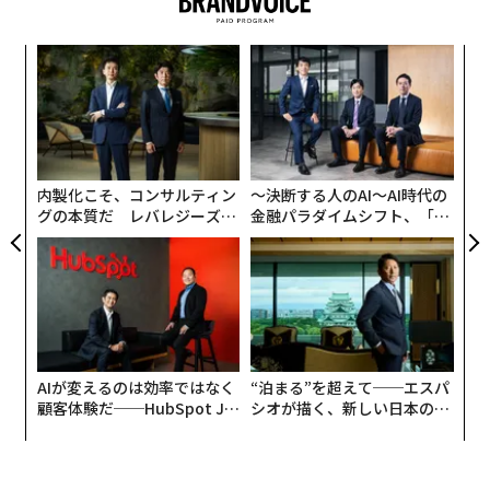
2021年以降になる見通しだ。
るか
な
、く
術
た
“
ア
オ
ジ
内製化こそ、コンサルティン
〜決断する人のAI〜AI時代の
グの本質だ レバレジーズが
金融パラダイムシフト、「超
実践する、次世代ファームの
個別化」の核心 【MUFG×ウ
全貌
ェルスナビ×PwC】
AIが変えるのは効率ではなく
“泊まる”を超えて──エスパ
顧客体験だ──HubSpot Ja
シオが描く、新しい日本のラ
panが語る「Grow Better」
グジュアリー（前編）
な組織のつくり方