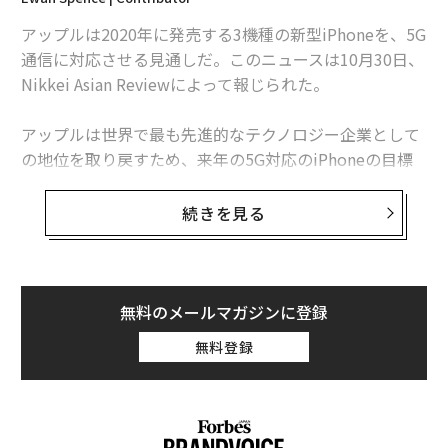
アップルが「OSの更新率」でアンドロイドに勝ち続ける理由
アップルは2020年に発売する3機種の新型iPhoneを、5G
アップルの折り畳み式スマホ「iPhone Fold」は2021年発売の見通し
通信に対応させる見通しだ。このニュースは10月30日、
Nikkei Asian Reviewによって報じられた。
史上最も危険な「iPhone接続ケーブル」が発売、悪用の懸念
アップルは世界で最も先進的なテクノロジー企業として
の地位を取り戻すため、来年の5G対応のiPhoneの目標
出荷台数を8000万台に設定したという。サムスンは今年
advertisement
のGalaxy S10シリーズで5G対応を行ったが、5G通信が
続きを見る
可能なのは最上位モデルのみだった。しかし、アップル
は来年の3機種全てを5G対応にしようとしている。
アップルは当初、5Gモデムの供給をインテルに頼る計画
無料のメールマガジンに登録
だったが、
無料登録
インテルが今年4月にモデム事業からの撤退を宣言した
ため、この計画は頓挫した。
その後、アップルはインテルのモデム事業を買収し傘下
に収めたが、アップルが独自のモデムを完成させるのは