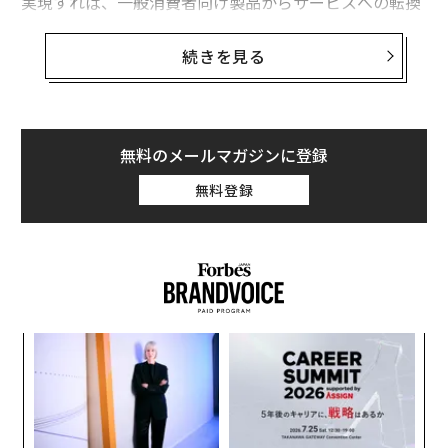
実現すれば、一般消費者向け製品からサービスへの転換
において重要な一歩となると同時に、同社は安定した収
入源を確保できる。また、これにより家電市場でのハー
続きを見る
ドウエアと消費者との関係性が変化する可能性もある。
新サービスの構想は、シンプルで理にかなっている。iP
honeを実質的なリース方式で提供し、月々の支払いと引
無料のメールマガジンに登録
き換えに手持ちの端末を新モデルと交換できるものだ。
無料登録
こうしたサービスは、企業向けには既に行われてきてお
り、企業はパソコンをレンタルし、定期的により高性能
な機種へとアップグレードしている。
代の
内
「超
グ
×ウ
実
A
全
顧客
pa