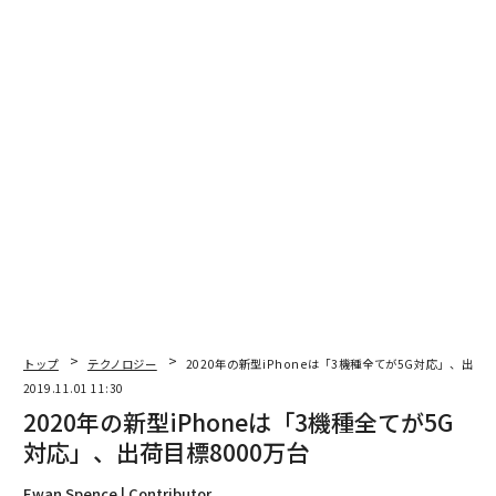
編集＝遠藤宗生
2026年9月号発売中
最新号の購入はこちらから
メンバーシップに登録する
関連記事
トップ
テクノロジー
2020年の新型iPhoneは「3機種全てが5G対応」、出荷目
2019.11.01 11:30
2020年の新型iPhoneは「3機種全てが5G対応」、出荷目標8000万台
2020年の新型iPhoneは「3機種全てが5G
対応」、出荷目標8000万台
AirPods Pro ノイキャン参戦、後発ゆえの勝算
Ewan Spence | Contributor