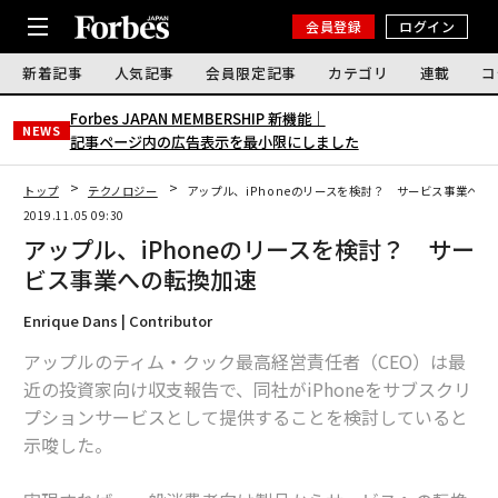
会員登録
ログイン
新着記事
人気記事
会員限定記事
カテゴリ
連載
コ
Forbes JAPAN MEMBERSHIP 新機能｜
NEWS
記事ページ内の広告表示を最小限にしました
トップ
テクノロジー
アップル、iPhoneのリースを検討？ サービス事業への
2019.11.05 09:30
アップル、iPhoneのリースを検討？ サー
ビス事業への転換加速
Enrique Dans | Contributor
アップルのティム・クック最高経営責任者（CEO）は最
近の投資家向け収支報告で、同社がiPhoneをサブスクリ
プションサービスとして提供することを検討していると
示唆した。