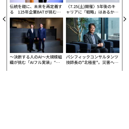
な
伝統を礎に、未来を再定義す
〈7.25(土)開催〉5年後のキ
る 125年企業BATが挑むス
ャリアに「戦略」はあるか。
モークレスな未来
トップエグゼクティブのキャ
リアに触れる1日│CAREER S
UMMIT 2026
〜決断する人のAI〜大規模組
パシフィックコンサルタンツ
織が挑む「AIフル実装」“使
技師長の"北極星"。災害への
う”企業から“動く”企業へ【N
無力感を乗り越え見つけた、
TTドコモビジネス×PwC】
防災一筋20年の答え