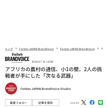
トップ
Forbes JAPAN BrandVoice
Forbes JAPAN BrandVoice
アフ
2026.07.31 16:00
アフリカの農村の通信、小1の壁。2人の挑
戦者が手にした「次なる武器」
Forbes JAPAN BrandVoice Studio
著者フォロー
記事を保存