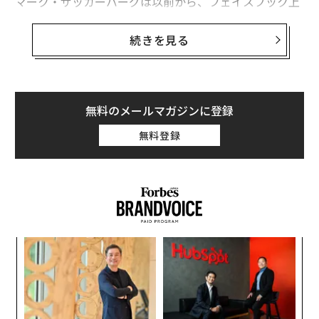
マーク・ザッカーバーグは以前から、フェイスブック上
の政治広告に関して、大枠では規制を設けない方向を打
ち出しており、虚偽の情報であっても（広告の場合は）
続きを見る
掲載が許されるとしてきた。しかし、政治家が暴力行為
を煽動する広告などは、例外的に禁止対象としてきた。
ここに来て、新たに投票のボイコットの煽動が禁止項目
に追加された形だ。
無料のメールマガジンに登録
無料登録
ザッカーバーグは電話会談で、人々を投票に向かわせな
いようにする広告を禁止すると宣言した。その理由とし
て彼は、そのような広告が「異なる意見を排除すること
につながるからだ」と述べた。
年後
な
サイ
術
た
小1
“
ア
にし
シ
グ