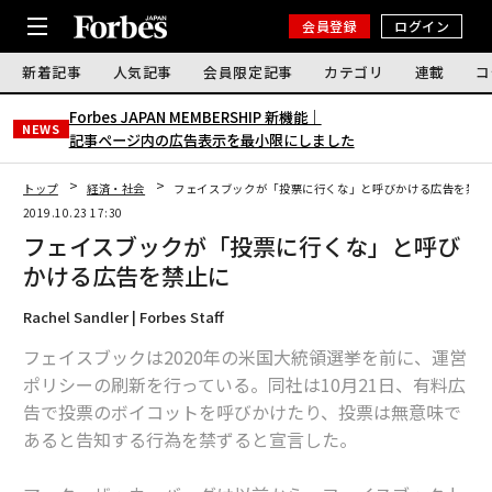
会員登録
ログイン
新着記事
人気記事
会員限定記事
カテゴリ
連載
コ
Forbes JAPAN MEMBERSHIP 新機能｜
NEWS
記事ページ内の広告表示を最小限にしました
トップ
経済・社会
フェイスブックが「投票に行くな」と呼びかける広告を禁止
2019.10.23 17:30
フェイスブックが「投票に行くな」と呼び
かける広告を禁止に
Rachel Sandler | Forbes Staff
フェイスブックは2020年の米国大統領選挙を前に、運営
ポリシーの刷新を行っている。同社は10月21日、有料広
告で投票のボイコットを呼びかけたり、投票は無意味で
あると告知する行為を禁ずると宣言した。