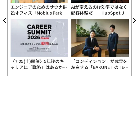
エンジニアのためのサウナ併
AIが変えるのは効率ではなく
設オフィス「Mobius Park」
顧客体験だ──HubSpot Ja
がオープン──タマディック
panが語る「Grow Better」
が健康経営を徹底する理由
な組織のつくり方
〈7.25(土)開催〉5年後のキ
「コンディション」が成果を
ャリアに「戦略」はあるか。
左右する――「BAKUNE」のTEN
トップエグゼクティブのキャ
TIALが支える「挑戦者の明
リアに触れる1日│CAREER S
日」
UMMIT 2026