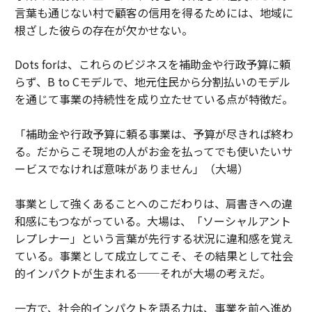
言葉も通じない村で顧客の信用を得るためには、地域に
根ざした彼らの存在が欠かせない。
Dots forは、これらのビジネスを補助金や行政予算に頼
らず、B to Cモデルで、地元住民から分割払いのモデル
を通じて事業の持続性を成り立たせている点が特徴だ。
「補助金や行政予算に頼る事業は、予算が尽きれば終わ
る。だからこそ現地の人がお金を払ってでも使いたいサ
ービスでなければ意味がありません」（大場）
事業として強くあることへのこだわりは、肩書きへの違
和感にもつながっている。大場は、「ソーシャルアント
レプレナー」という言葉が先行する状況に違和感を覚え
ている。事業として成立してこそ、その結果として社会
的インパクトが生まれる──それが大場の考えだ。
一方で、社会的インパクトを語る力は、事業を前へ進め