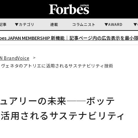
記事
カテゴリ
連載
コラムニスト
AWARD
rbes JAPAN MEMBERSHIP 新機能｜
記事ページ内の広告表示を最小
N BrandVoice
・ヴェネタのアトリエに活用されるサステナビリティ技術
ュアリーの未来──ボッテ
に活用されるサステナビリティ