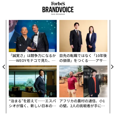
創に
革
 JA
ク
た「
果を
伝
EN
る
明
モ
「誠実さ」は競争力になるか
目先の転職ではなく「10年後
──WEOYモナコで見た、く
の価値」をつくる──アサイ
ら寿司の経営哲学
ンの長期伴走型支援とは
“泊まる”を超えて──エスパ
アフリカの農村の通信、小1
シオが描く、新しい日本のラ
の壁。2人の挑戦者が手にし
グジュアリー（前編）
た「次なる武器」