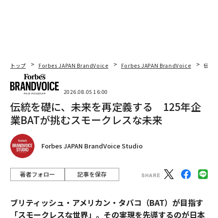
トップ
Forbes JAPAN BrandVoice
Forbes JAPAN BrandVoice
伝統
2026.08.05 16:00
伝統を礎に、未来を再定義する 125年企
業BATが挑むスモークレスな未来
Forbes JAPAN BrandVoice Studio
著者フォロー
記事を保存
ブリティッシュ・アメリカン・タバコ（BAT）が目指す
「スモークレスな世界」。その実現を先導するのが日本