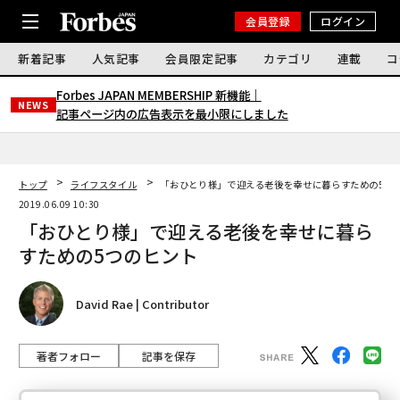
会員登録
ログイン
新着記事
人気記事
会員限定記事
カテゴリ
連載
コ
Forbes JAPAN MEMBERSHIP 新機能｜
NEWS
記事ページ内の広告表示を最小限にしました
トップ
ライフスタイル
「おひとり様」で迎える老後を幸せに暮らすための5つ
2019.06.09 10:30
「おひとり様」で迎える老後を幸せに暮ら
すための5つのヒント
David Rae | Contributor
著者フォロー
記事を保存