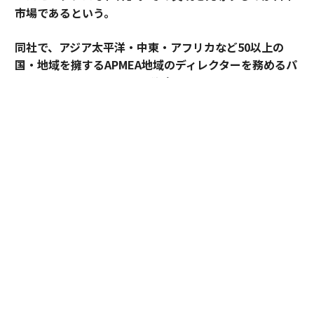
市場であるという。
同社で、アジア太平洋・中東・アフリカなど50以上の
国・地域を擁するAPMEA地域のディレクターを務めるパ
スカル・ムルメステールに戦略を聞いた。
来年125周年を迎えるブリティッシュ・アメリカン・タ
バコ（以下、BAT）。煙とともに長い歴史を歩んできた
グローバル企業は今、「A Better Tomorrow™（より良
い明日）」の実現に向け、大きな変革に挑んでいる。そ
の中心にあるのが「スモークレスな世界」の構築だ。
世界では健康やウェルビーイングへの関心が高まり、
人々のライフスタイルや価値観も大きく変化している。
BATはそうした社会の変化を前向きにとらえ、紙巻きた
ばこ中心の事業から、加熱式たばこやオーラルたばこな
どのスモークレス製品を中心とした事業への変革を進め