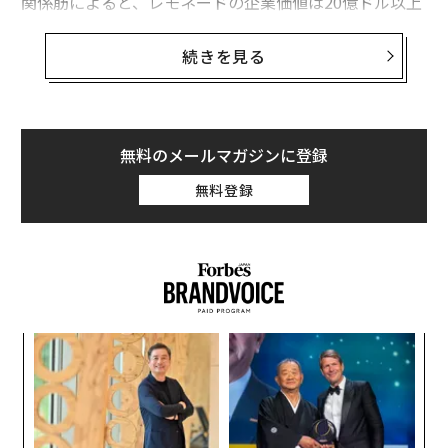
関係筋によると、レモネードの企業価値は20億ドル以上
とされたという。レモネードの累計資金調達額はこれ
で、4億8000万ドルに達した。2017年12月の調達時に、
続きを見る
同社の企業価値は約6億ドルとされていた。
保険版フィンテックを意味するInsurtech（インシュアテ
ック）企業にカテゴライズされるレモネードは、2019年
無料のメールマガジンに登録
のフォーブスの「Fintech 50」に選出されたほか、2018
無料登録
年の「Next Billion-Dollar Startups」にも選ばれてい
た。
創業
「
シン
左右
超え
T
ア
日
の
た