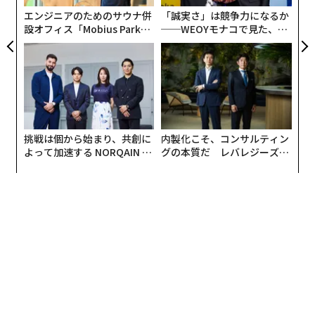
エンジニアのためのサウナ併
「誠実さ」は競争力になるか
設オフィス「Mobius Park」
──WEOYモナコで見た、く
がオープン──タマディック
ら寿司の経営哲学
が健康経営を徹底する理由
挑戦は個から始まり、共創に
内製化こそ、コンサルティン
よって加速する NORQAIN JA
グの本質だ レバレジーズが
PAN 特別座談会
実践する、次世代ファームの
全貌
編集＝上田裕資