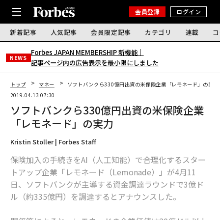
会員登録
ログイン
新着記事
人気記事
会員限定記事
カテゴリ
連載
コ
Forbes JAPAN MEMBERSHIP 新機能｜
NEWS
記事ページ内の広告表示を最小限にしました
トップ
マネー
ソフトバンクら330億円出資の米保険企業「レモネード」の実力
2019.04.13 07:30
ソフトバンクら330億円出資の米保険企業
「レモネード」の実力
Kristin Stoller | Forbes Staff
保険加入の手続きをAI（人工知能）で合理化するスター
トアップ企業「レモネード（Lemonade）」が4月11
日、ソフトバンクが主導する資金調達ラウンドで3億ド
ル（約335億円）を調達するとアナウンスした。