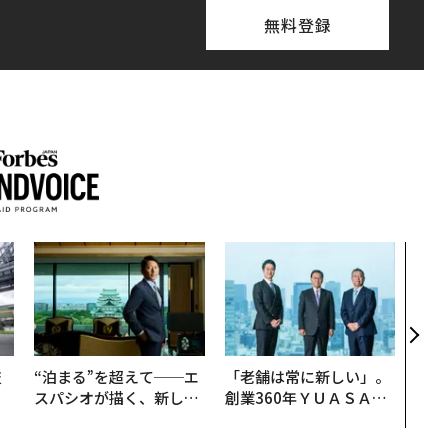
無料登録
〈7
のキ
ある
ティ
る1日
T 20
技
“泊まる”を超えて──エ
「老舗は常に新しい」。
を
スパシオが描く、新しい
創業360年ＹＵＡＳＡと
×
日本のラグジュアリー
カクシンCEO田尻望が語
ー
（前編）
る、AIを超える人の価値