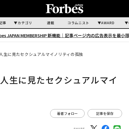
記事
カテゴリ
連載
コラムニスト
AWARD
rbes JAPAN MEMBERSHIP 新機能｜
記事ページ内の広告表示を最小
人生に見たセクシュアルマイノリティの孤独
の人生に見たセクシュアルマイ
著者フォロー
記事を保存