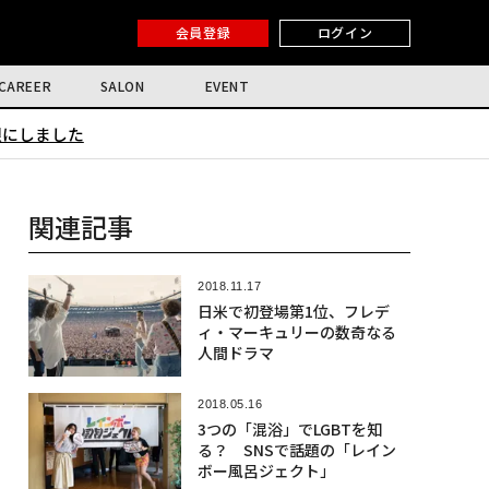
会員登録
ログイン
CAREER
SALON
EVENT
限にしました
関連記事
2018.11.17
日米で初登場第1位、フレデ
ィ・マーキュリーの数奇なる
人間ドラマ
2018.05.16
3つの「混浴」でLGBTを知
る？ SNSで話題の「レイン
ボー風呂ジェクト」