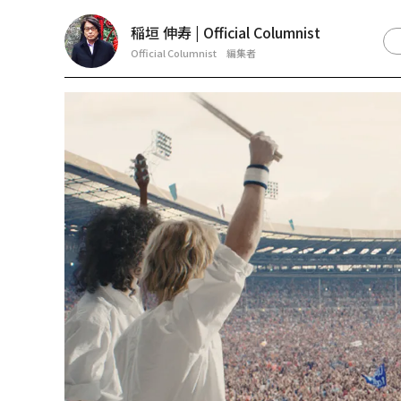
稲垣 伸寿 | Official Columnist
Official Columnist 編集者