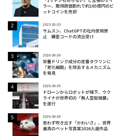
ラー、取得原価割れで約165億円のビ
ットコインを売却
2023.05.03
サムスン、ChatGPTの社内使用禁
止 機密コードの流出受け
2026.08.06
栄養ドリンク成分の定番タウリンに
「老化細胞」を除去するメカニズム
を発見
2026.08.05
ドローンからロボットが降下、ウク
ライナが世界初の「無人空挺強襲」
を遂行
2026.08.06
思わず吹き出す「かわいさ」、世界
最高のペット写真賞2026入選作品