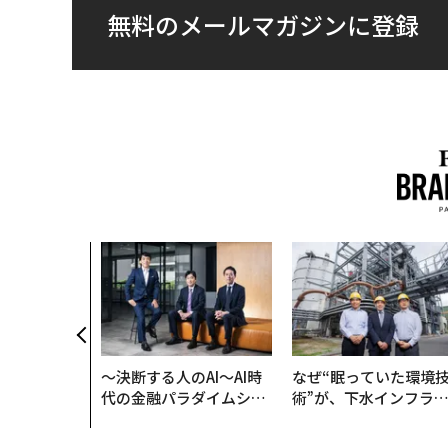
無料のメールマガジンに登録
〜決断する人のAI〜AI時
なぜ“眠っていた環境
代の金融パラダイムシフ
術”が、下水インフラ
ト、「超個別化」の核心
変えたのか──産総研
【MUFG×ウェルスナビ
月島JFEアクアソリュ