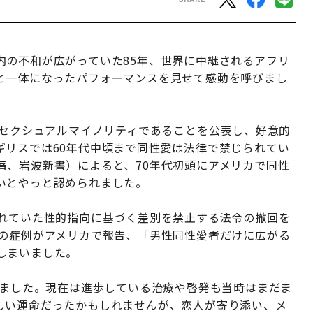
内の不和が広がっていた85年、世界に中継されるアフリ
と一体になったパフォーマンスを見せて感動を呼びまし
、セクシュアルマイノリティであることを公表し、好意的
ギリスでは60年代中頃まで同性愛は法律で禁じられてい
著、岩波新書）によると、70年代初頭にアメリカで同性
いとやっと認められました。
されていた性的指向に基づく差別を禁止する法令の撤回を
ズの症例がアメリカで報告、「男性同性愛者だけに広がる
しまいました。
りました。現在は進歩している治療や啓発も当時はまだま
しい運命だったかもしれませんが、恋人が寄り添い、メ