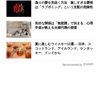
偽りの愛を見抜く方法 激しすぎる愛情
は「ラブボミング」という支配の危険性
良好な関係は「無意識」で決まる、心理
学者が教える夫婦円満の習慣
夏に楽しむウイスキー11選──日本、ス
コットランド、アイルランド、ケンタッ
キー、インドから
.25(土)開催〉5年後
「コンディション」が成
アフリカの農
Recommended by
ャリアに「戦略」は
果を左右する――「BAKUN
小1の壁。2人
か。トップエグゼク
E」のTENTIALが支える
手にした「次
ブのキャリアに触れ
「挑戦者の明日」
│CAREER SUMMI
26