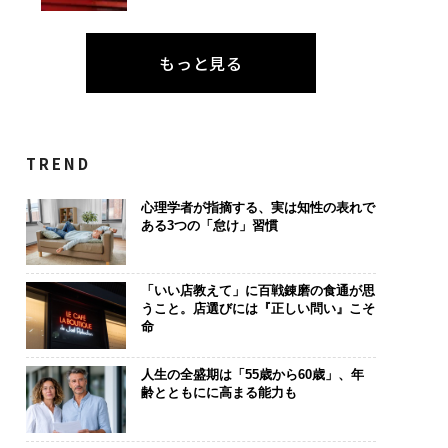
もっと見る
TREND
心理学者が指摘する、実は知性の表れで
ある3つの「怠け」習慣
「いい店教えて」に百戦錬磨の食通が思
うこと。店選びには『正しい問い』こそ
命
人生の全盛期は「55歳から60歳」、年
齢とともにに高まる能力も