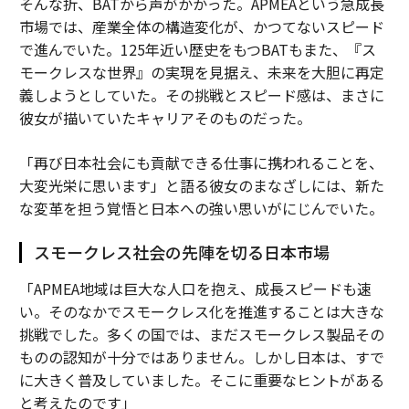
そんな折、BATから声がかかった。APMEAという急成長
市場では、産業全体の構造変化が、かつてないスピード
で進んでいた。125年近い歴史をもつBATもまた、『ス
モークレスな世界』の実現を見据え、未来を大胆に再定
義しようとしていた。その挑戦とスピード感は、まさに
彼女が描いていたキャリアそのものだった。
「再び日本社会にも貢献できる仕事に携われることを、
大変光栄に思います」と語る彼女のまなざしには、新た
な変革を担う覚悟と日本への強い思いがにじんでいた。
スモークレス社会の先陣を切る日本市場
「APMEA地域は巨大な人口を抱え、成長スピードも速
い。そのなかでスモークレス化を推進することは大きな
挑戦でした。多くの国では、まだスモークレス製品その
ものの認知が十分ではありません。しかし日本は、すで
に大きく普及していました。そこに重要なヒントがある
と考えたのです」