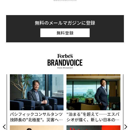
無料のメールマガジンに登録
無料登録
小1
挑
にし
よっ
PA
伝
る
モ
パシフィックコンサルタンツ
“泊まる”を超えて──エスパ
技師長の"北極星"。災害への
シオが描く、新しい日本のラ
無力感を乗り越え見つけた、
グジュアリー（前編）