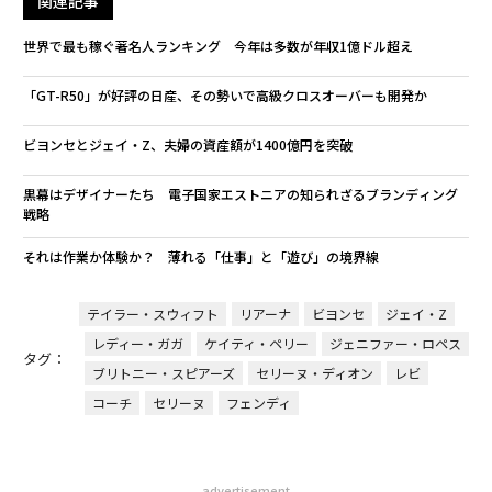
関連記事
世界で最も稼ぐ著名人ランキング 今年は多数が年収1億ドル超え
「GT-R50」が好評の日産、その勢いで高級クロスオーバーも開発か
ビヨンセとジェイ・Z、夫婦の資産額が1400億円を突破
黒幕はデザイナーたち 電子国家エストニアの知られざるブランディング
戦略
それは作業か体験か？ 薄れる「仕事」と「遊び」の境界線
テイラー・スウィフト
リアーナ
ビヨンセ
ジェイ・Z
レディー・ガガ
ケイティ・ペリー
ジェニファー・ロペス
タグ：
ブリトニー・スピアーズ
セリーヌ・ディオン
レビ
コーチ
セリーヌ
フェンディ
advertisement