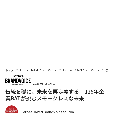
トップ
Forbes JAPAN BrandVoice
Forbes JAPAN BrandVoice
伝統
2026.08.05 16:00
伝統を礎に、未来を再定義する 125年企
業BATが挑むスモークレスな未来
Forbes JAPAN BrandVoice Studio