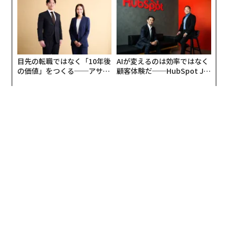
防災一筋20年の答え
目先の転職ではなく「10年後
AIが変えるのは効率ではなく
の価値」をつくる──アサイ
顧客体験だ──HubSpot Ja
ンの長期伴走型支援とは
panが語る「Grow Better」
な組織のつくり方