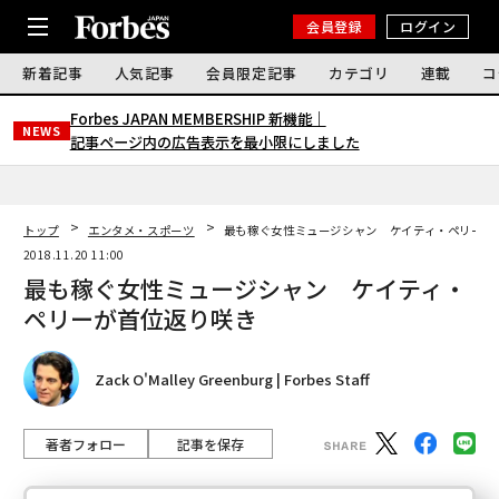
会員登録
ログイン
新着記事
人気記事
会員限定記事
カテゴリ
連載
コ
Forbes JAPAN MEMBERSHIP 新機能｜
NEWS
記事ページ内の広告表示を最小限にしました
トップ
エンタメ・スポーツ
最も稼ぐ女性ミュージシャン ケイティ・ペリーが
2018.11.20 11:00
最も稼ぐ女性ミュージシャン ケイティ・
ペリーが首位返り咲き
Zack O'Malley Greenburg | Forbes Staff
著者フォロー
記事を保存