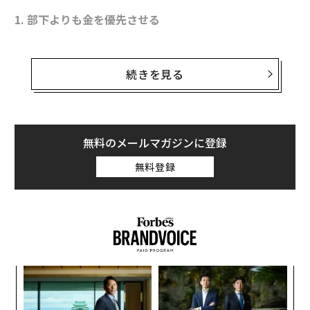
1. 部下よりも金を優先させる
決算の数字だけを気にしているリーダーは、部下に対し
て「君たちよりも金の方が大切だ」と言っているような
続きを見る
ものだ。研修やチームビルディングといった活動につい
ては、投資対効果を考慮した比較的控えめなアプローチ
を取るべきだ。年末年始のパーティーや社外活動に費用
を出し惜しみするようでは、部下との関係強化が図れな
無料のメールマガジンに登録
いだけでなく、社員同士の良好な関係も築けない。「安
無料登録
物買いの銭失い」では、決算に悪影響を及ぼす。
目
の
ン