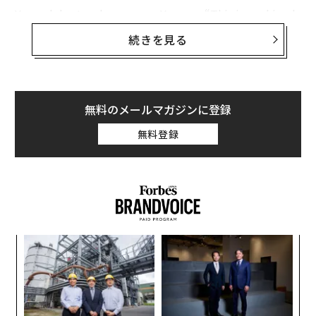
You celebrate who you are. You say, “This is my kingd
om.”
続きを見る
自分が何者であるかを祝うのです。こう言うのです。
「ここはわたしの王国だ」
──
サルマ・ハエック
（女優、1966-）
無料のメールマガジンに登録
The sovereignty of one’s self over oneself is called libe
無料登録
rty.
自分で自分を統治することは、自由と呼ばれている。
──
アルバート・パイク
（弁護士、軍人、1809-1891）
「
左右
T
革
日
ク
た「