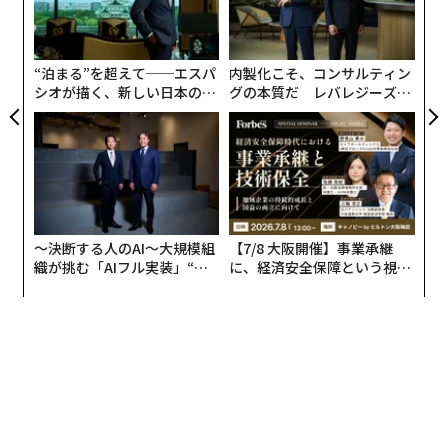
革
ク
た「
“泊まる”を超えて──エスパ
内製化こそ、コンサルティン
シオが描く、新しい日本のラ
グの本質だ レバレジーズが
グジュアリー（前編）
実践する、次世代ファームの
全貌
〜決断する人のAI〜大規模組
【7/8 大阪開催】事業承継
織が挑む「AIフル実装」“使
に、経済安全保障という視点
う”企業から“動く”企業へ【N
が加わるとき──経営者が問
TTドコモビジネス×PwC】
われる新たな判断軸