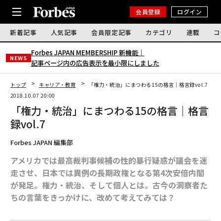
会員登録
ログイン
新着記事
人気記事
会員限定記事
カテゴリ
連載
コ
Forbes JAPAN MEMBERSHIP 新機能｜
NEWS
記事ページ内の広告表示を最小限にしました
トップ
キャリア・教育
「権力・統治」にまつわる15の格言｜格言録vol.7
2018.10.07 20:00
「権力・統治」にまつわる15の格言｜格言
録vol.7
Forbes JAPAN 編集部
アメリカでは最高裁判事候補の性的暴行疑惑が議会を迷
走させ、日本では異例の長期政権となる第4次安倍内閣
が発足。権力・統治、そして個人とは。古今の洞察者た
ちの言葉をきっかけに、改めて考えてみては？