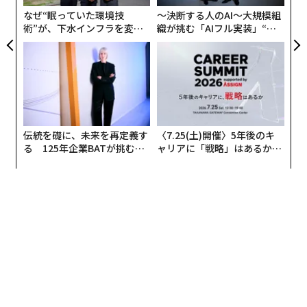
なぜ“眠っていた環境技
〜決断する人のAI〜大規模組
術”が、下水インフラを変え
織が挑む「AIフル実装」“使
たのか──産総研×月島JFE
う”企業から“動く”企業へ【N
アクアソリューションの10年
TTドコモビジネス×PwC】
伝統を礎に、未来を再定義す
〈7.25(土)開催〉5年後のキ
る 125年企業BATが挑むス
ャリアに「戦略」はあるか。
モークレスな未来
トップエグゼクティブのキャ
リアに触れる1日│CAREER S
UMMIT 2026