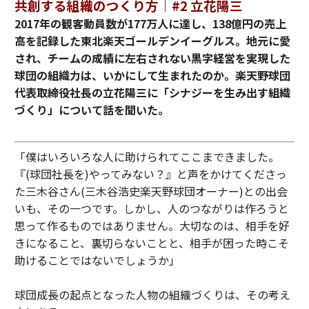
共創する組織のつくり方｜#2 立花陽三
2017年の観客動員数が177万人に達し、138億円の売上
高を記録した東北楽天ゴールデンイーグルス。地元に愛
され、チームの成績に左右されない黒字経営を実現した
球団の組織力は、いかにして生まれたのか。楽天野球団
代表取締役社長の立花陽三に「シナジーを生み出す組織
づくり」について話を聞いた。
「僕はいろいろな人に助けられてここまできました。
『(球団社長を)やってみない？』と声をかけてくださっ
た三木谷さん(三木谷浩史楽天野球団オーナー)との出会
いも、その一つです。しかし、人のつながりは作ろうと
思って作るものではありません。大切なのは、相手を好
きになること、裏切らないことと、相手が困った時こそ
助けることではないでしょうか」
球団成長の起点となった人物の組織づくりは、その考え