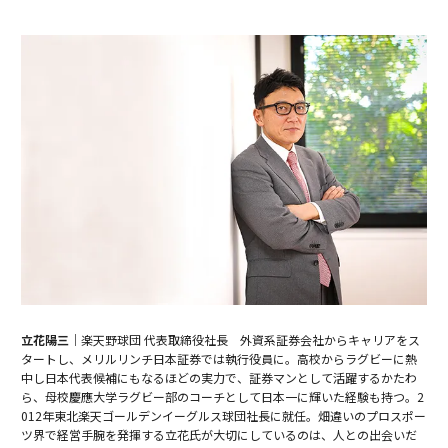
立花陽三｜
楽天野球団 代表取締役社長 外資系証券会社からキャリアをス
タートし、メリルリンチ日本証券では執行役員に。高校からラグビーに熱
中し日本代表候補にもなるほどの実力で、証券マンとして活躍するかたわ
ら、母校慶應大学ラグビー部のコーチとして日本一に輝いた経験も持つ。2
012年東北楽天ゴールデンイーグルス球団社長に就任。畑違いのプロスポー
ツ界で経営手腕を発揮する立花氏が大切にしているのは、人との出会いだ