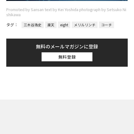
Promoted by Sansan text by Kei Yoshida photograph by Setsuko Ni
shikawa
タグ：
三木谷浩史
楽天
eight
メリルリンチ
コーチ
無料のメールマガジンに登録
無料登録