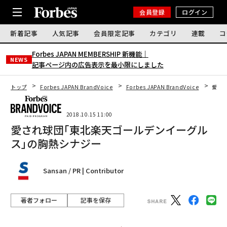
会員登録
ログイン
新着記事
人気記事
会員限定記事
カテゴリ
連載
コ
Forbes JAPAN MEMBERSHIP 新機能｜
NEWS
記事ページ内の広告表示を最小限にしました
トップ
Forbes JAPAN BrandVoice
Forbes JAPAN BrandVoice
愛さ
2018.10.15 11:00
愛され球団｢東北楽天ゴールデンイーグル
ス｣の胸熱シナジー
Sansan / PR | Contributor
著者フォロー
記事を保存