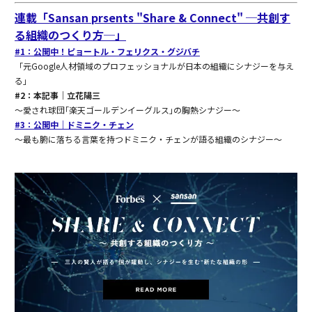
連載「Sansan prsents "Share & Connect" ─共創す
る組織のつくり方─」
#1：公開中！ピョートル・フェリクス・グジバチ
「元Google人材領域のプロフェッショナルが日本の組織にシナジーを与え
る」
#2：本記事｜立花陽三
〜愛され球団｢楽天ゴールデンイーグルス｣の胸熱シナジー〜
#3：公開中｜ドミニク・チェン
〜最も腑に落ちる言葉を持つドミニク・チェンが語る組織のシナジー〜