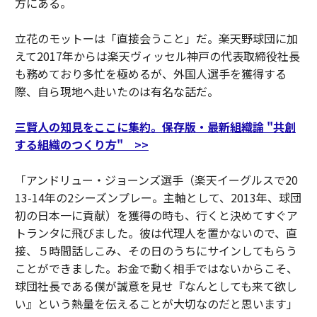
方にある。
立花のモットーは「直接会うこと」だ。楽天野球団に加
えて2017年からは楽天ヴィッセル神戸の代表取締役社長
も務めており多忙を極めるが、外国人選手を獲得する
際、自ら現地へ赴いたのは有名な話だ。
三賢人の知見をここに集約。保存版・最新組織論 "共創
する組織のつくり方" >>
「アンドリュー・ジョーンズ選手（楽天イーグルスで20
13-14年の2シーズンプレー。主軸として、2013年、球団
初の日本一に貢献）を獲得の時も、行くと決めてすぐア
トランタに飛びました。彼は代理人を置かないので、直
接、５時間話しこみ、その日のうちにサインしてもらう
ことができました。お金で動く相手ではないからこそ、
球団社長である僕が誠意を見せ『なんとしても来て欲し
い』という熱量を伝えることが大切なのだと思います」