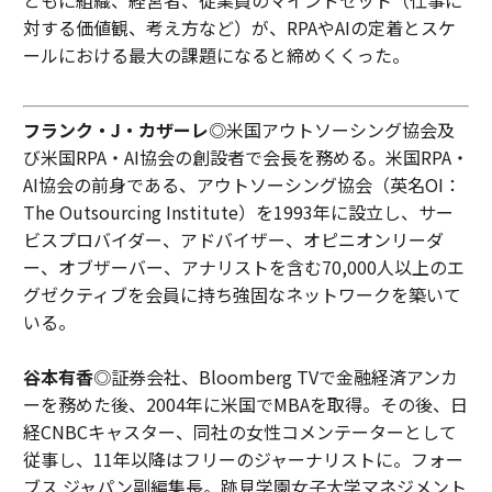
ともに組織、経営者、従業員のマインドセット（仕事に
対する価値観、考え方など）が、RPAやAIの定着とスケ
ールにおける最大の課題になると締めくくった。
フランク・J・カザーレ
◎米国アウトソーシング協会及
び米国RPA・AI協会の創設者で会長を務める。米国RPA・
AI協会の前身である、アウトソーシング協会（英名OI：
The Outsourcing Institute）を1993年に設立し、サー
ビスプロバイダー、アドバイザー、オピニオンリーダ
ー、オブザーバー、アナリストを含む70,000人以上のエ
グゼクティブを会員に持ち強固なネットワークを築いて
いる。
谷本有香
◎証券会社、Bloomberg TVで金融経済アンカ
ーを務めた後、2004年に米国でMBAを取得。その後、日
経CNBCキャスター、同社の女性コメンテーターとして
従事し、11年以降はフリーのジャーナリストに。フォー
ブス ジャパン副編集長。跡見学園女子大学マネジメント