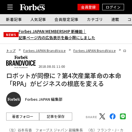
会員登録
ログイン
新着記事
人気記事
会員限定記事
カテゴリ
連載
コ
Forbes JAPAN MEMBERSHIP 新機能｜
NEWS
記事ページ内の広告表示を最小限にしました
トップ
Forbes JAPAN BrandVoice
Forbes JAPAN BrandVoice
ロボ
2018.08.01 11:00
ロボットが同僚に？第4次産業革命の本命
「RPA」がビジネスの根底を変える
Forbes JAPAN 編集部
著者フォロー
記事を保存
（左）谷本有香 フォーブス ジャパン 副編集長 （右）フランク・J・カ