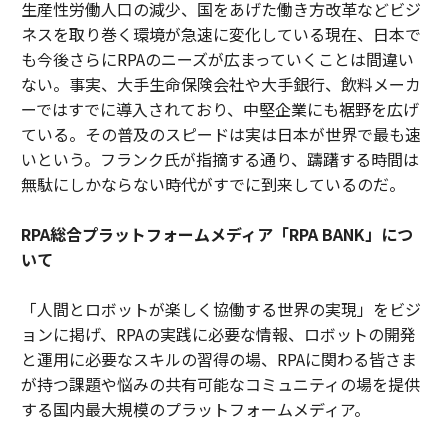
生産性労働人口の減少、国をあげた働き方改革などビジ
ネスを取り巻く環境が急速に変化している現在、日本で
も今後さらにRPAのニーズが広まっていくことは間違い
ない。事実、大手生命保険会社や大手銀行、飲料メーカ
ーではすでに導入されており、中堅企業にも裾野を広げ
ている。その普及のスピードは実は日本が世界で最も速
いという。フランク氏が指摘する通り、躊躇する時間は
無駄にしかならない時代がすでに到来しているのだ。
RPA総合プラットフォームメディア「RPA BANK」につ
いて
「人間とロボットが楽しく協働する世界の実現」をビジ
ョンに掲げ、RPAの実践に必要な情報、ロボットの開発
と運用に必要なスキルの習得の場、RPAに関わる皆さま
が持つ課題や悩みの共有可能なコミュニティの場を提供
する国内最大規模のプラットフォームメディア。