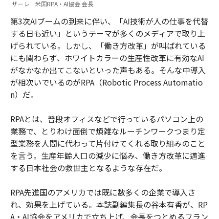
ザーレ 米国RPA・AI協会 会長
第3次AIブームの到来に伴い、「AI技術が人の仕事を代替
する日も近い」というテーマが多くのメディアで取り上
げられている。しかし、「働き方改革」が叫ばれている
にも関わらず、ホワイトカラーの生産性改革に有効なAI
がなかなか出てこないといった声もある。そんな中導入
が相次いでいるのがRPA（Robotic Process Automatio
n）だ。
RPAとは、普段オフィスなどで行っているパソコン上の
業務で、とりわけ面倒で煩雑なルーチンワークつまり定
型業務を人間に代わって片付けてくれる取り組みのこと
を言う。生産年齢人口の減少に悩み、働き方改革に邁進
する日本社会の救世主となるような存在だ。
RPA先進国のアメリカでは既に数多くの企業で導入さ
れ、効果を上げている。本誌副編集長の谷本有香が、RP
A・AI協会をアメリカで立ち上げ、会長をつとめるフラン