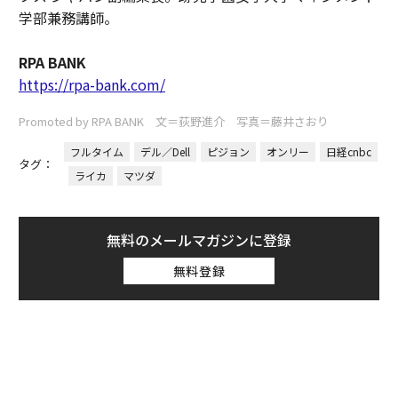
学部兼務講師。
RPA BANK
https://rpa-bank.com/
Promoted by RPA BANK 文＝荻野進介 写真＝藤井さおり
フルタイム
デル／Dell
ピジョン
オンリー
日経cnbc
タグ：
ライカ
マツダ
無料のメールマガジンに登録
無料登録