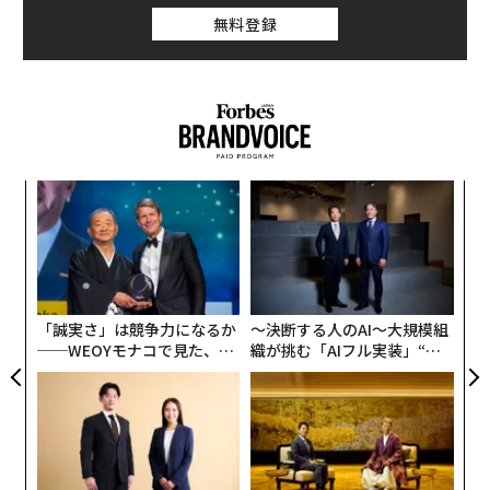
み合わさることで、相互につながる企業や市場をリスク
無料登録
がどのように伝播していくかを、これまで実現が難しか
った可視性の水準で追跡できるようになった。
この視野の広がりにより、リスクに対する理解のあり方
も変わる。AI時代における企業リスクを理解するための
より包括的なフレームワークは、以下の5つの次元から
始まる。
な
術
た
1. 事業体とアイデンティティのリスク
伝
ア
る
最初の問いは基礎的なものだ。自社が取引している相手
モ
を把握しているか。
「誠実さ」は競争力になるか
〜決断する人のAI〜大規模組
──WEOYモナコで見た、く
織が挑む「AIフル実装」“使
企業のアイデンティティを確立することは一見単純に聞
ら寿司の経営哲学
う”企業から“動く”企業へ【N
TTドコモビジネス×PwC】
こえるが、現代の商取引の実態を考慮し始めると事情は
変わる。企業の所有者は変わる。ペーパーカンパニーは
実質的所有者を見えにくくする。不正な企業が正規の企
業を模倣する。記録は法域やデータソースをまたいで分