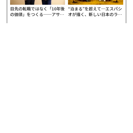
断されている。
目先の転職ではなく「10年後
“泊まる”を超えて─エスパシ
の価値」をつくる──アサイ
オが描く、新しい日本のラグ
事業体とアイデンティティのリスクとは、法的存在、所
ンの長期伴走型支援とは
ジュアリー（中編）
有、支配、権限を確信をもって確立するプロセスであ
る。これはKYC(顧客確認)やKYB(事業者確認)のプロセ
ス、サプライヤー検証、さらに近年では組織に代わって
行動する自律型エージェントの検証を支える。以降のす
べては、この層を正しく整えることにかかっている。
2. コンプライアンスとエクスポージャーのリス
ク
組織がある企業を確実に特定した後、次の問いは、その
事業体と関わることが適切か、または許容されるかとい
う点になる。このリスクの次元には、制裁へのエクスポ
ージャー、重要な公的地位を有する者、不利な報道、規
制上の制約、法的手続き、評判に関する懸念が含まれ
る。アイデンティティ確認とは異なり、こうした条件は