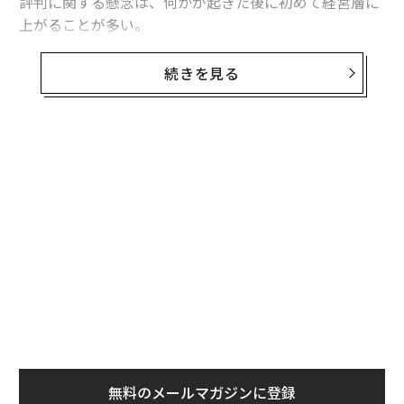
評判に関する懸念は、何かが起きた後に初めて経営層に
上がることが多い。
しかし現実には、ビジネスはそのようには動いていな
続きを見る
い。所有構造、サプライヤー、物流ネットワーク、金融
関係、世間の認識、規制上のエクスポージャー、事業継
続性——これらはすべて相互に影響し合っている。ある
領域での混乱が、その領域内にとどまることは稀であ
る。
長い間、組織はこれを実務上の限界として受け入れてき
た。動く要素の数があまりにも多く、人間のチームが継
続的に監視し、有意義な形で結びつけるには限界があっ
たためである。
変化したのは、これらの関係性が変化していく様子を観
察できるようになったことだ。AIと、継続的に更新され
る商用データ、そして大規模な企業関係マッピングが組
無料のメールマガジンに登録