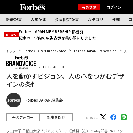
会員登録
ログイン
新着記事
人気記事
会員限定記事
カテゴリ
連載
コ
Forbes JAPAN MEMBERSHIP 新機能｜
NEWS
記事ページ内の広告表示を最小限にしました
トップ
Forbes JAPAN BrandVoice
Forbes JAPAN BrandVoice
人を
2018.05.28 21:00
人を動かすビジョン、人の心をつかむデザ
インの条件
Forbes JAPAN 編集部
著者フォロー
記事を保存
入山章栄 早稲田大学ビジネススクール准教授（左）と中村洋基 PARTYク