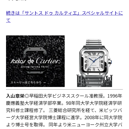
続きは「サントス ドゥ カルティエ」スペシャルサイトに
て
入山章栄
◎早稲田大学ビジネススクール准教授。1996年
慶應義塾大学経済学部卒業。98年同大学大学院経済学研
究科修士課程修了。 三菱総合研究所を経て、米ピッツバ
ーグ大学経営大学院博士課程に進学。2008年に同大学院
より博士号を取得。 同年より米ニューヨーク州立大学バ