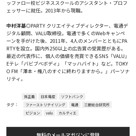
ッファロー校ビジネススクールのアシスタント・プロフ
ェッサーに就任。2013年から現職。
中村洋基
◎PARTY クリエイティブディレクター、電通デ
ジタル顧問、VALU取締役。電通で多くのWebキャンペ
ーンを手がけた後、2011年、4人のメンバーとともにPA
RTYを設立。国内外250以上の広告賞の受賞歴がある。
最近の代表作に、個人の価値を売買できるSNS「VALU」
Eテレ「バビブベボディ」「マッハバイト」など。TOKY
O FM「澤本・権八のすぐに終わりますから。」パーソナ
リティ。
孫正義
日本電産
ソフトバンク
タグ：
ファーストリテイリング
電通
三菱総合研究所
ピジョン
valu
カルティエ
無料のメールマガジンに登録