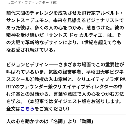
リエイティブディレクター（右）
前代未聞のチャレンジを成功させた飛行家アルベルト・
サントス＝デュモン。未来を見据えるビジョナリストで
あった彼は、多くの人の心をつかみ、惹きつけた。彼の
精神を受け継いだ「サントス ドゥ カルティエ」は、そ
の大胆で革新的なデザインにより、1世紀を超えて今も
なお愛され続けている。
ビジョンとデザイン──さまざまな場面でこの重要性が
叫ばれているいま、気鋭の経営学者、早稲田大学ビジネ
ススクール准教授の入山章栄と、クリエイティブラボ PA
RTYのファウンダー兼クリエイティブディレクターの中
村洋基との対話から、言葉や意匠で人の心をつかむ方法
を学ぶ。（本記事ではダイジェスト版をお送りします。
全文は
こちら
をご覧ください）
人の心を動かすのは「名詞」より「動詞」