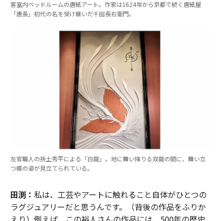
客室内ベッドルームの唐紙アート。作家は1624年から京都で続く唐紙屋
「唐長」初代の名を受け継いだ千田長右衛門。
左官職人の挾土秀平による「白龍」。地に舞い降りる双龍の間に、舞い立
つ蝶の姿が見立てられている。
田渕：
私は、工芸やアートに触れること自体がひとつの
ラグジュアリーだと思うんです。（背後の作品をふりか
えり）例えば、この裕人さんの作品には、500年の歴史