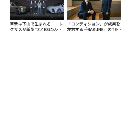
革新は下山で生まれる──レ
「コンディション」が成果を
クサスが新型TZとESに込め
左右する――「BAKUNE」のTEN
た「DISCOVER」の哲学
TIALが支える「挑戦者の明
日」