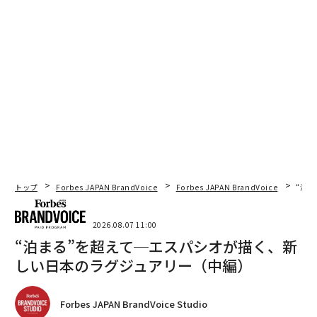
トップ
Forbes JAPAN BrandVoice
Forbes JAPAN BrandVoice
“泊
2026.08.07 11:00
“泊まる”を超えて─エスパシオが描く、新
しい日本のラグジュアリー（中編）
Forbes JAPAN BrandVoice Studio