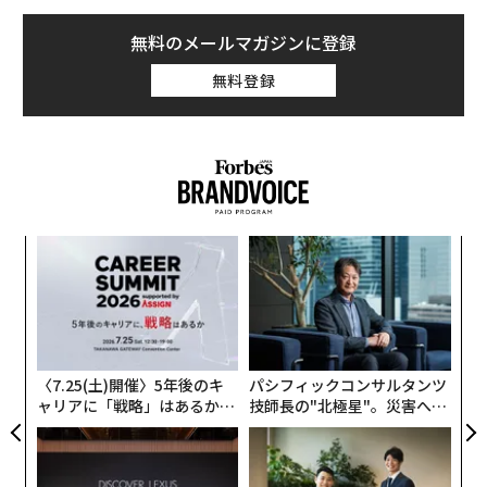
無料のメールマガジンに登録
無料登録
ナ併
挑
k」
よっ
ック
PA
A
由
顧客
pa
な
〈7.25(土)開催〉5年後のキ
パシフィックコンサルタンツ
ャリアに「戦略」はあるか。
技師長の"北極星"。災害への
トップエグゼクティブのキャ
無力感を乗り越え見つけた、
リアに触れる1日│CAREER S
防災一筋20年の答え
UMMIT 2026