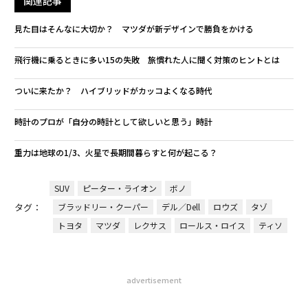
関連記事
見た目はそんなに大切か？ マツダが新デザインで勝負をかける
飛行機に乗るときに多い15の失敗 旅慣れた人に聞く対策のヒントとは
ついに来たか？ ハイブリッドがカッコよくなる時代
時計のプロが「自分の時計として欲しいと思う」時計
重力は地球の1/3、火星で長期間暮らすと何が起こる？
SUV
ピーター・ライオン
ボノ
タグ：
ブラッドリー・クーパー
デル／Dell
ロウズ
タゾ
トヨタ
マツダ
レクサス
ロールス・ロイス
ティソ
advertisement