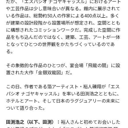
だが、「エスパシオ ナゴヤキャッスル」におけるアート
や工芸作品は少し意味合いが異なる。館内に展示されて
いる作品は、総勢約50人の作家による400点以上。多く
が建築の設計段階から設置場所が想定され、空間ととも
に構想されたコミッションワークだ。完成した空間に作
品をもち込んだのではなく、建築、工芸、アートが一体
となってひとつの世界観をかたちづくっているのであ
る。
その象徴的な作品のひとつが、宴会場「飛龍の間」に設
置された大作「金銀双龍図」だ。
この日、作者である箔アーティスト・裕人礫翔が「エス
パシオ ナゴヤキャッスル」を率いる田渕浩之とともに、
ホテルとアート、そして日本のラグジュアリーの未来に
ついて語り合った。
田渕浩之（以下、田渕）：
裕人さんと初めてお会いした