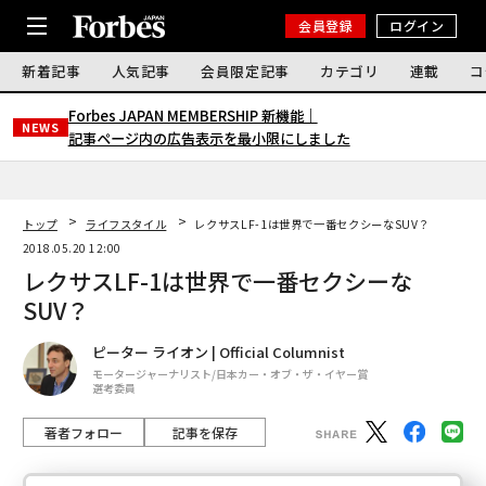
会員登録
ログイン
新着記事
人気記事
会員限定記事
カテゴリ
連載
コ
Forbes JAPAN MEMBERSHIP 新機能｜
NEWS
記事ページ内の広告表示を最小限にしました
トップ
ライフスタイル
レクサスLF-1は世界で一番セクシーなSUV？
2018.05.20 12:00
レクサスLF-1は世界で一番セクシーな
SUV？
ピーター ライオン | Official Columnist
モータージャーナリスト/日本カー・オブ・ザ・イヤー賞
選考委員
著者フォロー
記事を保存