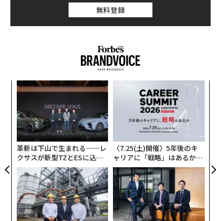
無料登録
ナ併
“
k」
オ
ック
ジ
内
由
グ
実
全
革新は下山で生まれる──レ
〈7.25(土)開催〉5年後のキ
クサスが新型TZとESに込め
ャリアに「戦略」はあるか。
た「DISCOVER」の哲学
トップエグゼクティブのキャ
リアに触れる1日│CAREER S
UMMIT 2026