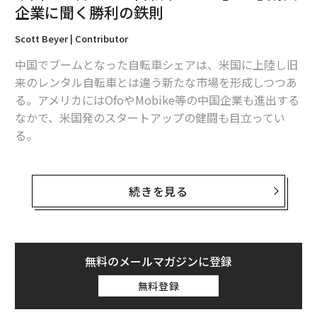
企業に聞く勝利の鉄則
Scott Beyer | Contributor
中国でブームとなった自転車シェアは、米国に上陸し旧
来のレンタル自転車とは違う新たな市場を形成しつつあ
る。アメリカにはOfoやMobike等の中国企業も進出する
なかで、米国発のスタートアップの健闘も目立ってい
る。
なかでも最注目の存在と呼べるのが創業から1年に満た
ない「LimeBike」だ。同社は今年10月、
続きを見る
5000万ドル（約56億円）の資金調達
を行い、出資元には
GGVやアンドリーセンホロウィッツらも加わった。Lime
Bikeの企業価値は約2億2500万ドル（約252億円）と算
定された。
無料のメールマガジンに登録
無料登録
今年1月に設立されたLimeBikeは、6月にノースカロラ
イナ大学グリーンズボロ校でサービスを開始。その後、