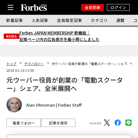
会員登録
ログイン
新着記事
人気記事
会員限定記事
カテゴリ
連載
コ
Forbes JAPAN MEMBERSHIP 新機能｜
NEWS
記事ページ内の広告表示を最小限にしました
トップ
テクノロジー
元ウーバー役員が創業の「電動スクーター」シェア、全米
2018.02.16 15:00
元ウーバー役員が創業の「電動スクータ
ー」シェア、全米展開へ
Alan Ohnsman | Forbes Staff
著者フォロー
記事を保存