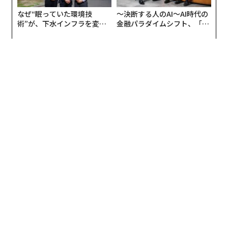
なぜ“眠っていた環境技
〜決断する人のAI〜AI時代の
術”が、下水インフラを変え
金融パラダイムシフト、「超
たのか──産総研×月島JFE
個別化」の核心 【MUFG×ウ
アクアソリューションの10年
ェルスナビ×PwC】