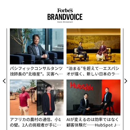
ダラスやシアトル、ロサンゼルスに拠点を広げ、現在は
米国の16都市と9つの大学で運営中。登録会員数は30万
人を超えたという。
るか
〈7
、く
ャ
ト
「
リア
左右
UM
T
日
パシフィックコンサルタンツ
“泊まる”を超えて─エスパシ
技師長の"北極星"。災害への
オが描く、新しい日本のラグ
無力感を乗り越え見つけた、
ジュアリー（中編）
防災一筋20年の答え
アフリカの農村の通信、小1
AIが変えるのは効率ではなく
の壁。2人の挑戦者が手にし
顧客体験だ──HubSpot Ja