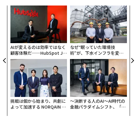
創業
ア
シン
の
超え
た
“
オ
ジ
AIが変えるのは効率ではなく
なぜ“眠っていた環境技
顧客体験だ──HubSpot Ja
術”が、下水インフラを変え
panが語る「Grow Better」
たのか──産総研×月島JFE
な組織のつくり方
アクアソリューションの10年
挑戦は個から始まり、共創に
〜決断する人のAI〜AI時代の
よって加速する NORQAIN JA
金融パラダイムシフト、「超
PAN 特別座談会
個別化」の核心 【MUFG×ウ
ェルスナビ×PwC】