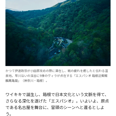
かつて伊達政宗が小田原攻めの際に滞在し、戦の疲れを癒したと伝わる温
泉地。早川沿いの渓谷に9棟のヴィラが点在する「エスパシオ 箱根迎賓館
麟鳳亀龍」（神奈川・箱根）。
ワイキキで誕生し、箱根で日本文化という文脈を得て、
さらなる深化を遂げた「エスパシオ」。いよいよ、原点
である名古屋を舞台に、冒頭のシーンへと還るとしよ
う。