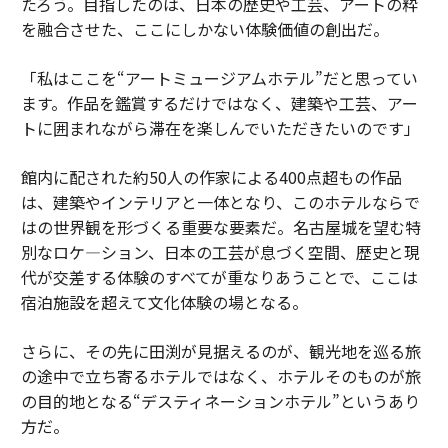
たろう。目指したのは、日本の歴史や工芸、アートの粋
を融合させた、ここにしかない体験価値の創出だ。
「私はここを“アートミュージアムホテル”だと思ってい
ます。作品を鑑賞するだけではなく、建築や工芸、アー
トに囲まれながら滞在を楽しんでいただきたいのです」
館内に配された約50人の作家による400点超もの作品
は、建築やインテリアと一体となり、このホテルならで
はの世界観を形づくる重要な要素だ。名古屋城を望む特
別なロケ―ション、日本の工芸が息づく空間、歴史と現
代が交差する体験のすべてが重なりあうことで、ここは
宿泊施設を超えて文化体験の場となる。
さらに、その先に田渕が見据えるのが、観光地を巡る旅
の途中で立ち寄るホテルではなく、ホテルそのものが旅
の目的地となる“デスティネーションホテル”というあり
方だ。