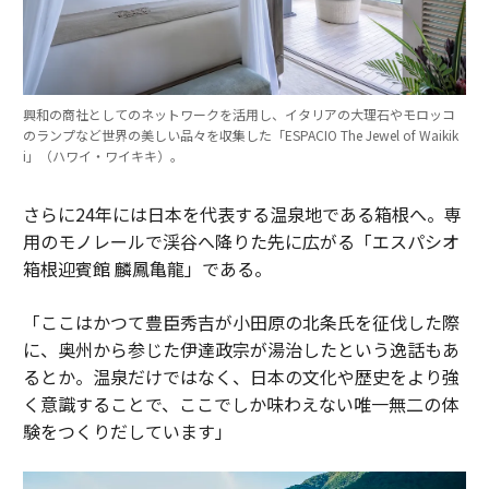
興和の商社としてのネットワークを活用し、イタリアの大理石やモロッコ
のランプなど世界の美しい品々を収集した「ESPACIO The Jewel of Waikik
i」（ハワイ・ワイキキ）。
さらに24年には日本を代表する温泉地である箱根へ。専
用のモノレールで渓谷へ降りた先に広がる「エスパシオ
箱根迎賓館 麟鳳亀龍」である。
「ここはかつて豊臣秀吉が小田原の北条氏を征伐した際
に、奥州から参じた伊達政宗が湯治したという逸話もあ
るとか。温泉だけではなく、日本の文化や歴史をより強
く意識することで、ここでしか味わえない唯一無二の体
験をつくりだしています」