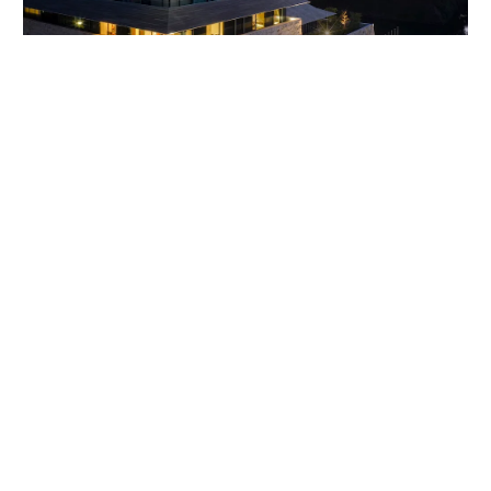
名古屋城の正面に堂々とそびえる「エスパシオ ナゴヤキャッスル」（愛知
県・名古屋）は地上11階、地下2階。計100室のゲストルームと8つのレス
トラン&バー、日本最大級のバンケットルームを備えている。
ESPACIO
https://www.espacio.world/
たぶち・ひろゆき◎
1965年生まれ。京都芸術大学卒。外
資系ホテルで実務経験の後、2014年興和株式会社入社。
興和グループのホテル事業や施設開発の中核を担う。25
年より興和株式会社取締役専務執行役員兼エスパシオエ
ンタープライズ株式会社代表取締役社長など。
Promoted by ESPACIO /photographs by Kenta Yoshizawa / text and
edited by Miyako Akiyama