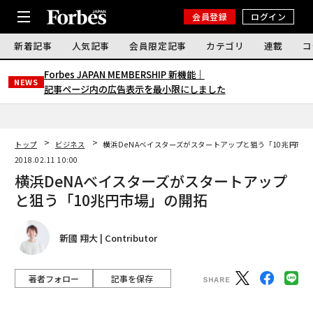
会員登録
ログイン
新着記事
人気記事
会員限定記事
カテゴリ
連載
コ
Forbes JAPAN MEMBERSHIP 新機能｜
NEWS
記事ページ内の広告表示を最小限にしました
トップ
ビジネス
横浜DeNAベイスターズがスタートアップと狙う「10兆円市
2018.02.11 10:00
横浜DeNAベイスターズがスタートアップ
と狙う「10兆円市場」の開拓
新國 翔大 | Contributor
著者フォロー
記事を保存