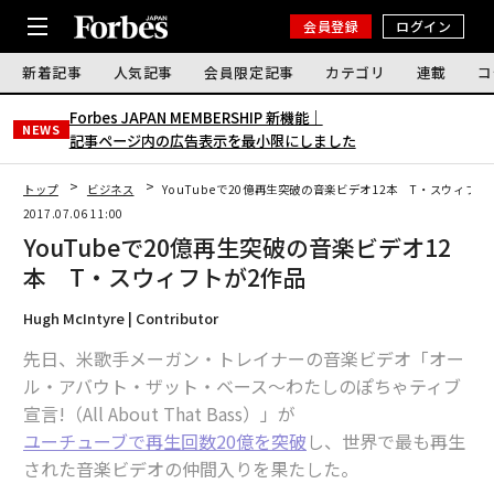
会員登録
ログイン
新着記事
人気記事
会員限定記事
カテゴリ
連載
コ
Forbes JAPAN MEMBERSHIP 新機能｜
NEWS
記事ページ内の広告表示を最小限にしました
トップ
ビジネス
YouTubeで20億再生突破の音楽ビデオ12本 T・スウィフト
2017.07.06 11:00
YouTubeで20億再生突破の音楽ビデオ12
本 T・スウィフトが2作品
Hugh McIntyre | Contributor
先日、米歌手メーガン・トレイナーの音楽ビデオ「オー
ル・アバウト・ザット・ベース〜わたしのぽちゃティブ
宣言!（All About That Bass）」が
ユーチューブで再生回数20億を突破
し、世界で最も再生
された音楽ビデオの仲間入りを果たした。