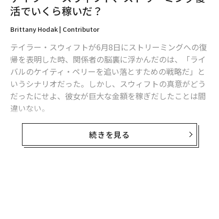
活でいくら稼いだ？
YouTube
テイラー・スウィフト
ジャスティン・ビーバー
Brittany Hodak | Contributor
タグ：
ダディー・ヤンキー
ブルーノ・マーズ
ウィズ・カリファ
テイラー・スウィフトが6月8日にストリーミングへの復
ケイティ・ペリー
デル／Dell
マツダ
帰を表明した時、関係者の脳裏に浮かんだのは、「ライ
バルのケイティ・ペリーを追い落とすための戦略だ」と
いうシナリオだった。しかし、スウィフトの真意がどう
advertisement
だったにせよ、彼女が巨大な金額を稼ぎだしたことは間
違いない。
ニールセンのデータによると先週、テイラー・スウィフ
続きを見る
トの楽曲のストリーミング（スポティファイやアップル
ミュージック等の総合）での再生回数は5100万回を突破
し、その前週から600%の上昇となった。この余波で彼
女が2014年10月に発売したアルバム「1989」はチャー
トを駆け上がり、ビルボード200で191位から31位にま
で上昇した。「1989」は現在までに米国で600万枚以上
売れている。