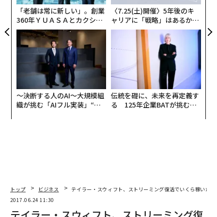
2026年9月号発売中
な
「老舗は常に新しい」。創業
〈7.25(土)開催〉5年後のキ
360年ＹＵＡＳＡとカクシン
ャリアに「戦略」はあるか。
CEO田尻望が語る、AIを超え
トップエグゼクティブのキャ
最新号の購入はこちらから
る人の価値
リアに触れる1日│CAREER S
UMMIT 2026
メンバーシップに登録する
〜決断する人のAI〜大規模組
伝統を礎に、未来を再定義す
織が挑む「AIフル実装」“使
る 125年企業BATが挑むス
う”企業から“動く”企業へ【N
モークレスな未来
関連記事
TTドコモビジネス×PwC】
テイラー・スウィフト、ストリーミング復活でいくら稼いだ？
フライドポテトの「残念な事実」が明らかに 早死にリスクが2倍に
「世界で最も稼ぐ女性ミュージシャン」ランキング、テイラーが圧巻の首
トップ
ビジネス
テイラー・スウィフト、ストリーミング復活でいくら稼いだ？
位！
2017.06.24 11:30
多国籍化するユーチューブ 英語圏の再生は「全体の2割」のみ
テイラー・スウィフト、ストリーミング復