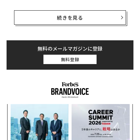
この膨大な再生回数は、何度でも見たくなるような魅力
的なビデオであることを証明している。また、この数字
続きを見る
は現代の音楽業界にとっていかにユーチューブが重要な
存在であるかをも示している。
20億回の再生が全て異なるユーザーから集まったとは考
無料のメールマガジンに登録
えにくい。一つの楽曲のオーディエンスが、数千万〜1
無料登録
億人を上回る規模になっていることが考えられる。世界
中のあらゆる国で視聴され、数十億という記録を達成し
た事実は、ユーチューブが真にグローバルなサービスで
あることを示している。
ンツ
な
への
術
編集＝上田裕資
た、
た
A
ア
顧客
pa