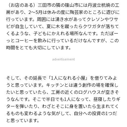
（お店のある）三田市の隣の篠山市には丹波立杭焼の工
房があり、2〜5月は休みの度に陶芸家のところに遊びに
行っています。周囲には湧き水があってクレソンやワサ
ビが自生していて、夏に木を蹴ったらクワガタが落ちて
くるような、子どもにかえれる場所なんです。ただぼー
っとコーヒーを飲みに行っているだけなんですが、この
時間をとても大切にしています。
advertisement
そして、その延長で「1人になれる小屋」を借りてみよ
うと思っています。キッチンとは違う創作の場を確保し
たいと思っていたら、工房の近くのログハウスが空きそ
うなんです。そこで半日でも1人になって、昼寝したりギ
ターを弾いたり、わざとそこに身を置いたら生まれてく
るものも変わるような気がして、自分への投資の1つだ
と思っています。