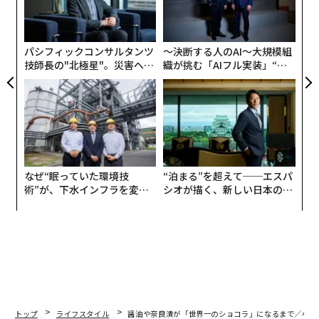
に
が
わ
パシフィックコンサルタンツ
〜決断する人のAI〜大規模組
技師長の"北極星"。災害への
織が挑む「AIフル実装」“使
無力感を乗り越え見つけた、
う”企業から“動く”企業へ【N
防災一筋20年の答え
TTドコモビジネス×PwC】
なぜ“眠っていた環境技
“泊まる”を超えて──エスパ
術”が、下水インフラを変え
シオが描く、新しい日本のラ
たのか──産総研×月島JFE
グジュアリー（前編）
アクアソリューションの10年
トップ
ライフスタイル
醤油や奈良漬が「世界一のショコラ」になるまで／小山