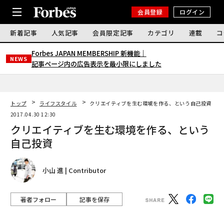
会員登録
ログイン
新着記事
人気記事
会員限定記事
カテゴリ
連載
コ
Forbes JAPAN MEMBERSHIP 新機能｜
NEWS
記事ページ内の広告表示を最小限にしました
トップ
ライフスタイル
クリエイティブを生む環境を作る、という自己投資
2017.04.30 12:30
クリエイティブを生む環境を作る、という
自己投資
小山 進 | Contributor
著者フォロー
記事を保存