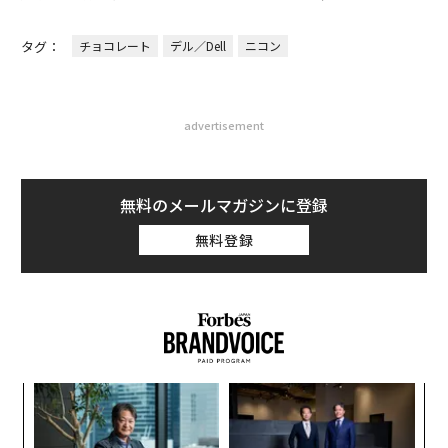
タグ：
チョコレート
デル／Dell
ニコン
advertisement
無料のメールマガジンに登録
無料登録
挑
よっ
PA
【