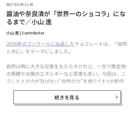
2017.02.04 11:30
醤油や奈良漬が「世界一のショコラ」にな
るまで／小山 進
小山 進 | Contributor
2016年のコンクールに出品した
チョコレートは、「自然
と共に」をテーマにしました。
自然は時に大きな災害をもたらすけれど、一方で微生物
の発酵や太陽のエネルギーなど恩恵も多い。今回は、こ
うした人の力が及ばない“自然の力”を借りて4つの新作
を作りました。
続きを見る
ミルクチョコレートだけを使ったというのも特徴です。
普通、国際コンクールにミルクチョコレートだけで勝負
する人なんていないのですが、敢えてこだわりました。
初めて板状のミルクチョコレートを作ったスイスの職
人、ダニエル・ペーターに報いたいと思ったんです。