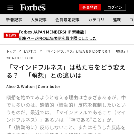
会員登録
ログイン
新着記事
人気記事
会員限定記事
カテゴリ
連載
コ
Forbes JAPAN MEMBERSHIP 新機能｜
NEWS
記事ページ内の広告表示を最小限にしました
トップ
ビジネス
「マインドフルネス」は私たちをどう変える？ 「瞑想」との
2016.10.19 17:00
「マインドフルネス」は私たちをどう変え
る？ 「瞑想」との違いは
Alice G. Walton | Contributor
瞑想を始めてみようと考える理由はさまざまあるが、中
でも多いのは、感情的（情動的）反応を抑制したいとい
うものだ。最近では、「マインドフルであること（マイ
ンドフルネス）」あるいは「“禅である”こと」が、
「（情動的に）反応しないこと、またはそうした反応を