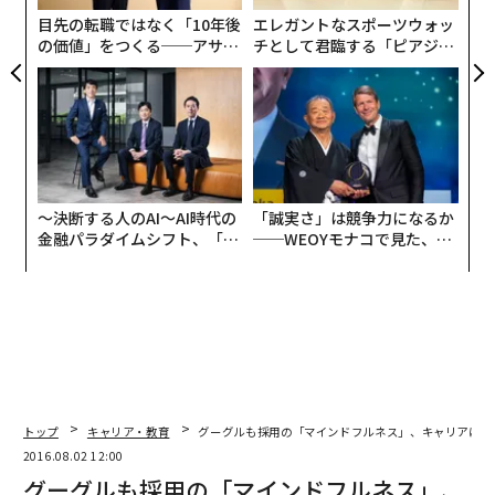
ア
目先の転職ではなく「10年後
エレガントなスポーツウォッ
の価値」をつくる──アサイ
チとして君臨する「ピアジ
ンの長期伴走型支援とは
ェ」ポロの魅力
〜決断する人のAI〜AI時代の
「誠実さ」は競争力になるか
金融パラダイムシフト、「超
──WEOYモナコで見た、く
個別化」の核心 【MUFG×ウ
ら寿司の経営哲学
ェルスナビ×PwC】
トップ
キャリア・教育
グーグルも採用の「マインドフルネス」、キャリアに役
2016.08.02 12:00
グーグルも採用の「マインドフルネス」、