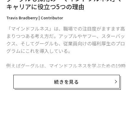
キャリアに役立つ5つの理由
Travis Bradberry | Contributor
「マインドフルネス」は、職場での注目度がますます高
まりつつある考え方だ。アップルやヤフー、スターバッ
編集 = 木内涼子
クス、そしてグーグルも、従業員向けの福利厚生のプロ
グラムにこれを導入している。
2026年9月号発売中
例えばグーグルは、マインドフルネスを学ぶための19時
間のコースへの参加を従業員らに認めている。人気は非
常に高く、すでに年間数千人が受講しているという。
最新号の購入はこちらから
続きを見る
「マインドフルネス」とは何か？
メンバーシップに登録する
無料のメールマガジンに登録
無料登録