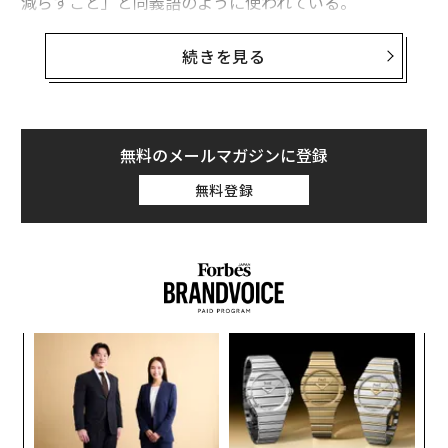
減らすこと」と同義語のように使われている。
こうした現状の背景には、必ず何かがあるはずだ──私
続きを見る
たちがストレス要因に直面した時、脳に何が起きている
かを説明することによって、神経科学は私たちが自ら認
識し得る自覚的な情動的変化について、説明することが
できるようになってきている。
無料のメールマガジンに登録
無料登録
マインドフルネスとは、「今この瞬間に意識を向けてい
る状態」、今をそのままの状態で受け入れている（情動
的反応が抑制されている）ということだ。科学誌「Fron
tiers in Neuroscience（フロンティアズ・イン・ニュー
ロサイエンス）」に9月に掲載された論文によると、
元々「マインドフルネス」に欠ける人は、短時間の瞑想
なく
〜
で多少ながらもマインドフルな状態を実感できるとい
Ja
織
う。
er」
う
な
T
術
た