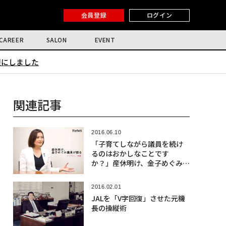
会員登録
ログイン
CAREER
SALON
EVENT
限にしました
関連記事
2016.06.10
「子育てしながら議員を続け
るのはおかしなことです
か？」産休明け、金子めぐみ議
員が語る（前編）
2016.02.01
JALを「V字回復」させた元機
長の操縦術