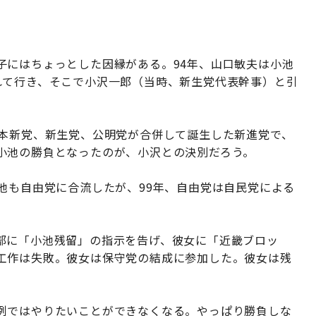
子にはちょっとした因縁がある。94年、山口敏夫は小池
れて行き、そこで小沢一郎（当時、新生党代表幹事）と引
日本新党、新生党、公明党が合併して誕生した新進党で、
小池の勝負となったのが、小沢との決別だろう。
池も自由党に合流したが、99年、自由党は自民党による
部に「小池残留」の指示を告げ、彼女に「近畿ブロッ
工作は失敗。彼女は保守党の結成に参加した。彼女は残
例ではやりたいことができなくなる。やっぱり勝負しな