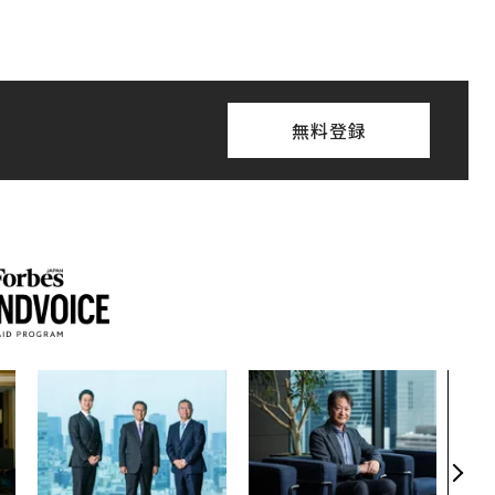
無料登録
〜決
代の
ト、
【M
×P