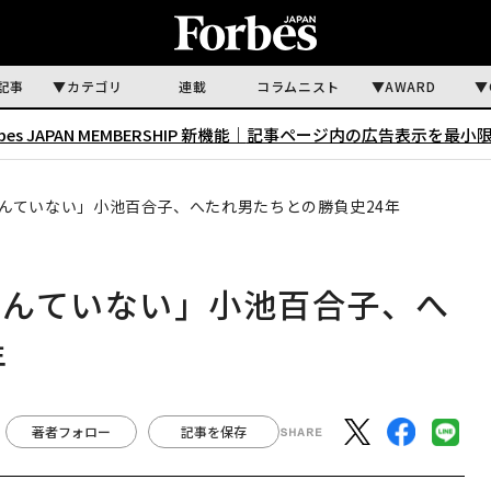
記事
カテゴリ
連載
コラムニスト
AWARD
rbes JAPAN MEMBERSHIP 新機能｜
記事ページ内の広告表示を最小
んていない」小池百合子、へたれ男たちとの勝負史24年
なんていない」小池百合子、へ
年
著者フォロー
記事を保存