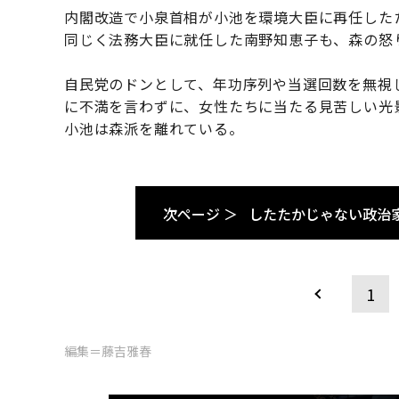
内閣改造で小泉首相が小池を環境大臣に再任した
同じく法務大臣に就任した南野知恵子も、森の怒
自民党のドンとして、年功序列や当選回数を無視
に不満を言わずに、女性たちに当たる見苦しい光
小池は森派を離れている。
次ページ ＞
したたかじゃない政治
1
編集＝藤吉雅春