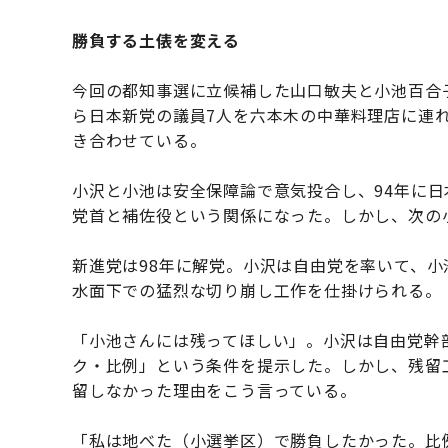
勝負する土俵を変える
今回の都知事選に立候補した山口敏夫と小池百合
ら日本新党の議員7人を六本木の中華料理店に連
き合わせている。
小沢と小池は安全保障論で意気投合し、94年に
党首と補佐役という関係になった。しかし、次の
新進党は98年に解党。小沢は自由党を率いて、小
水面下での猛烈な切り崩し工作を仕掛けられる。
「小池さんには残ってほしい」。小沢は自由党幹
ク・比例」という条件を提示した。しかし、残留
留しなかった理由をこう言っている。
「私は地べた（小選挙区）で勝負したかった。比