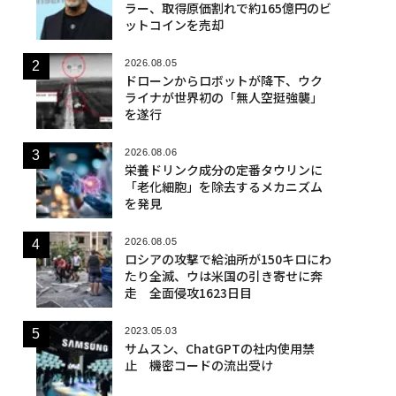
ラー、取得原価割れで約165億円のビ
ットコインを売却
2026.08.05
ドローンからロボットが降下、ウク
ライナが世界初の「無人空挺強襲」
を遂行
2026.08.06
栄養ドリンク成分の定番タウリンに
「老化細胞」を除去するメカニズム
を発見
2026.08.05
ロシアの攻撃で給油所が150キロにわ
たり全滅、ウは米国の引き寄せに奔
走 全面侵攻1623日目
2023.05.03
サムスン、ChatGPTの社内使用禁
止 機密コードの流出受け