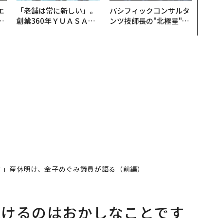
エ
「老舗は常に新しい」。
パシフィックコンサルタ
い
創業360年ＹＵＡＳＡと
ンツ技師長の"北極星"。
カクシンCEO田尻望が語
災害への無力感を乗り越
る、AIを超える人の価値
え見つけた、防災一筋20
年の答え
？」産休明け、金子めぐみ議員が語る（前編）
続けるのはおかしなことです