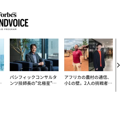
“泊
スパ
日本
（前
。
パシフィックコンサルタ
アフリカの農村の通信、
と
ンツ技師長の"北極星"。
小1の壁。2人の挑戦者が
語
災害への無力感を乗り越
手にした「次なる武器」
値
え見つけた、防災一筋20
年の答え