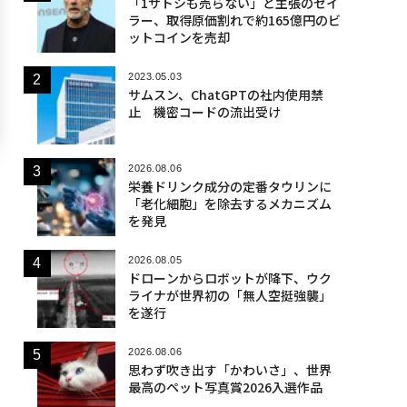
「1サトシも売らない」と主張のセイ
ラー、取得原価割れで約165億円のビ
ットコインを売却
2023.05.03
サムスン、ChatGPTの社内使用禁
止 機密コードの流出受け
2026.08.06
栄養ドリンク成分の定番タウリンに
「老化細胞」を除去するメカニズム
を発見
2026.08.05
ドローンからロボットが降下、ウク
ライナが世界初の「無人空挺強襲」
を遂行
2026.08.06
思わず吹き出す「かわいさ」、世界
最高のペット写真賞2026入選作品