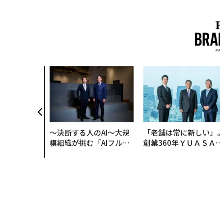
〜決断する人のAI〜大規
「老舗は常に新しい」
模組織が挑む「AIフル実
創業360年ＹＵＡＳＡ
装」“使う”企業から“動
カクシンCEO田尻望が
く”企業へ【NTTドコモ
る、AIを超える人の価
ビジネス×PwC】