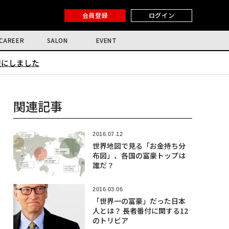
会員登録
ログイン
CAREER
SALON
EVENT
限にしました
関連記事
2016.07.12
世界地図で見る「お金持ち分
布図」、各国の富豪トップは
誰だ？
2016.03.06
「世界一の富豪」だった日本
人とは？ 長者番付に関する12
のトリビア