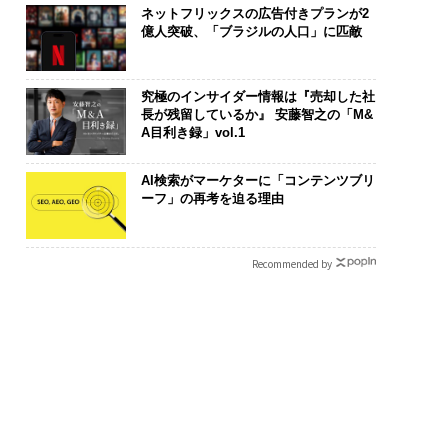
ネットフリックスの広告付きプランが2
億人突破、「ブラジルの人口」に匹敵
究極のインサイダー情報は『売却した社
長が残留しているか』 安藤智之の「M&
A目利き録」vol.1
まる”を超えて──エ
「誠実さ」は競争力にな
“泊まる”を超
シオが描く、新しい
るか──WEOYモナコで
パシオが描く
AI検索がマーケターに「コンテンツブリ
のラグジュアリー
見た、くら寿司の経営哲
本のラグジュ
ーフ」の再考を迫る理由
編）
学
編）
Recommended by