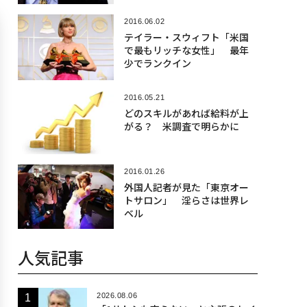
2016.06.02
テイラー・スウィフト「米国
で最もリッチな女性」 最年
少でランクイン
2016.05.21
どのスキルがあれば給料が上
がる？ 米調査で明らかに
2016.01.26
外国人記者が見た「東京オー
トサロン」 淫らさは世界レ
ベル
人気記事
2026.08.06