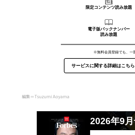
編集＝Tsuzumi Aoyama
2026年9