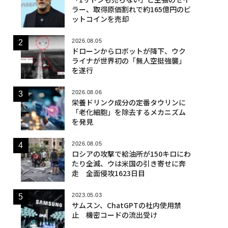
ラー、取得原価割れで約165億円のビ
ットコインを売却
2026.08.05
ドローンからロボットが降下、ウク
ライナが世界初の「無人空挺強襲」
を遂行
2026.08.06
栄養ドリンク成分の定番タウリンに
「老化細胞」を除去するメカニズム
を発見
2026.08.05
ロシアの攻撃で給油所が150キロにわ
たり全滅、ウは米国の引き寄せに奔
走 全面侵攻1623日目
2023.05.03
サムスン、ChatGPTの社内使用禁
止 機密コードの流出受け