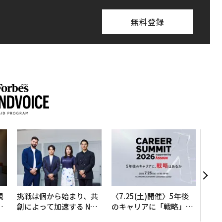
無料登録
内製
ィン
ジー
代フ
規
挑戦は個から始まり、共
〈7.25(土)開催〉5年後
実
創によって加速する NOR
のキャリアに「戦略」は
動
QAIN JAPAN 特別座談会
あるか。トップエグゼク