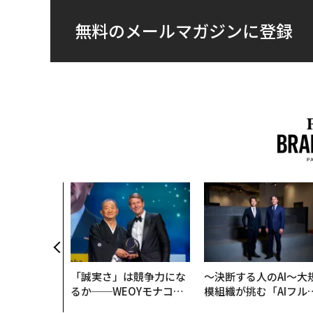
無料のメールマガジンに登録
ション」が成
「BAKUN
IALが支える
明日」
「誠実さ」は競争力にな
〜決断する人のAI〜大
るか──WEOYモナコで
模組織が挑む「AIフル
見た、くら寿司の経営哲
装」“使う”企業から“