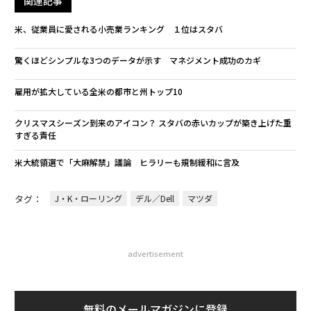
関連記事
米、従業員に愛される小売業ランキング １位はスタバ
驚くほどシンプルな3つのデータが示す マネジメント成功のカギ
雇用が拡大している全米の都市と州トップ10
クリスマスシーズン到来のアイコン？ スタバの赤いカップが築き上げた重
すぎる責任
米大統領選で「大麻解禁」議論 ヒラリーも規制緩和に言及
タグ：
J・K・ローリング
デル／Dell
マツダ
advertisement
無料のメールマガジンに登録