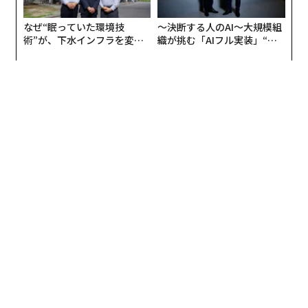
なぜ“眠っていた環境技
〜決断する人のAI〜大規模組
術”が、下水インフラを変え
織が挑む「AIフル実装」“使
たのか──産総研×月島JFE
う”企業から“動く”企業へ【N
アクアソリューションの10年
TTドコモビジネス×PwC】