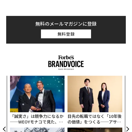
キ
挑
か。
よっ
キャ
PA
“
R S
オ
ジ
「誠実さ」は競争力になるか
目先の転職ではなく「10年後
──WEOYモナコで見た、く
の価値」をつくる──アサイ
ら寿司の経営哲学
ンの長期伴走型支援とは
なぜ“眠っていた環境技
〜決断する人のAI〜大規模組
術”が、下水インフラを変え
織が挑む「AIフル実装」“使
たのか──産総研×月島JFE
う”企業から“動く”企業へ【N
アクアソリューションの10年
TTドコモビジネス×PwC】