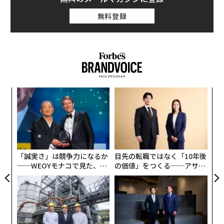
無料登録
キ
挑
か。
よっ
キャ
PA
“
R S
オ
ジ
「誠実さ」は競争力になるか
目先の転職ではなく「10年後
──WEOYモナコで見た、く
の価値」をつくる──アサイ
ら寿司の経営哲学
ンの長期伴走型支援とは