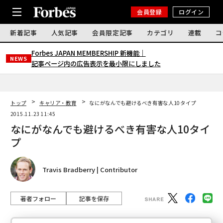
会員登録
ログイン
新着記事
人気記事
会員限定記事
カテゴリ
連載
コ
Forbes JAPAN MEMBERSHIP 新機能｜
NEWS
記事ページ内の広告表示を最小限にしました
トップ
キャリア・教育
なにがなんでも避けるべき有害な人10タイプ
2015.11.23 11:45
なにがなんでも避けるべき有害な人10タイ
プ
Travis Bradberry | Contributor
著者フォロー
記事を保存