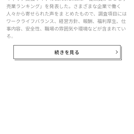
売業ランキング」を発表した。さまざまな企業で働く
人々から寄せられた声をま とめたもので、調査項目には
ワークライフバランス、経営方針、報酬、福利厚生、仕
事内容、安全性、職場の雰囲気や環境などが含まれてい
る。
1 位に輝いたのはスターバックスだ。シアトルに本拠地
続きを見る
を置くこのコーヒー業界の巨人は、世界で2万3000以上
の店舗を展開している。福利厚生が充実してい ることで
知られており、なかでも大学で学ぶ意欲のある従業員に
学費を全額支給することで話題となった。このプログラ
無料のメールマガジンに登録
ムをはじめ従業員にさまざまな成長の機 会を与え、前向
無料登録
きに仕事に取り組む雰囲気をつくりあげていることが評
価されている。
スターバックスに続くのは、ホームセンターのエースハ
ードウェア、イケア、アップル、書店チェーンのバーン
ズ・アンド・ノーブルだ。