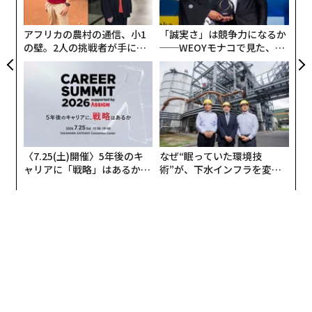
「より高速で、トークン効率が高く、低コスト」だと
た「
述べた
。
アフリカの農村の通信、小1
「誠実さ」は競争力になるか
の壁。2人の挑戦者が手にし
──WEOYモナコで見た、く
続いて7月8日、マスクは「Opus 4.7とほとんど同等」と
た「次なる武器」
ら寿司の経営哲学
しつつ、Grok 4.5の「能力、高速性、低コストこそが競
争力の源泉である」と
投稿
した。
スペースXAIのGrok 4.5は、モデルが自律的に処理できる
エージェント型タスクの他、金融、法務、コーディング
関連のタスクを特に得意としている。
〈7.25(土)開催〉5年後のキ
なぜ“眠っていた環境技
ャリアに「戦略」はあるか。
術”が、下水インフラを変え
トップエグゼクティブのキャ
たのか──産総研×月島JFE
（
forbes.com 原文
）
リアに触れる1日│CAREER S
アクアソリューションの10年
UMMIT 2026
2026年9月号発売中
最新号の購入はこちらから