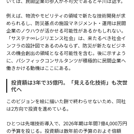
いては、民間企業の参入が不可欠であると平川は話す。
例えば、物流やモビリティの領域で新たな技術開発が求
められるし、防災基点の施設マネジメント・運用は民間
企業のノウハウが活かせる可能性があるかもしれない。
「サステナ∞レジリエンス社会」は、来たるべき社会イ
ンフラの設計図であるのみならず、防災が新たなビジネ
スの機会創出の領域となる可能性を含む。後に示すよう
に、パシフィックコンサルタンツが積極的に民間企業へ
働きかける動機はここにある。
投資額は3年で35億円。「見える化技術」も次世
代へ
このビジョンを絵に描いた餅で終わらせないため、同社
は2方向で投資を進めている。
ひとつは先端技術導入で、2026年期は年間7億4,000万円
の予算を投じる。投資額は数年前の予算のおよそ倍額