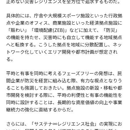
止めない災害レジリエンスを全方位で追求するものだ。
具体的には、庁舎や大規模スポーツ施設といった行政拠
点や企業のオフィス、商業施設といった経済拠点施設に
「賑わい」「環境配慮(ZEB)」などに加えて、「防災」
の機能を持たせ、災害時にも自立して機能する地域拠点
へと転換する。こうした拠点を地域に分散配置し、ネッ
トワーク化していくエリア開発や都市計画が想定され
る。
平時と有事を同時に考えるフェーズフリーの発想は、民
間企業が防災を経営に組み込む際、有力な視点となりう
ることも強調しておきたい。拠点施設の新設・移転や都
市開発を検討する際に、平時の利便性と有事の機能性を
同時に設計することは、長期的な資産価値の向上や事業
継続力の強化に直結するからだ。
さらには、「サステナ∞レジリエンス社会」の実現にお