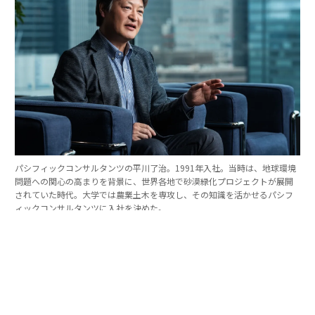
パシフィックコンサルタンツの平川了治。1991年入社。当時は、地球環境
問題への関心の高まりを背景に、世界各地で砂漠緑化プロジェクトが展開
されていた時代。大学では農業土木を専攻し、その知識を活かせるパシフ
ィックコンサルタンツに入社を決めた。
「防災は10点ずつを積み重ねる」。技師長の原
点
これほど広いビジョンを語れる平川とは、いったいどん
な人物なのか。そのキャリアをたどると、日本の防災史