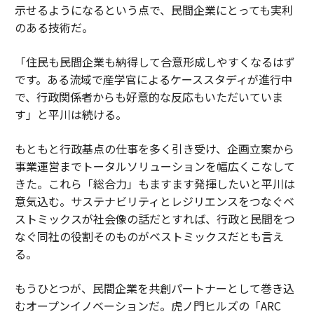
示せるようになるという点で、民間企業にとっても実利
のある技術だ。
「住民も民間企業も納得して合意形成しやすくなるはず
です。ある流域で産学官によるケーススタディが進行中
で、行政関係者からも好意的な反応もいただいていま
す」と平川は続ける。
もともと行政基点の仕事を多く引き受け、企画立案から
事業運営までトータルソリューションを幅広くこなして
きた。これら「総合力」もますます発揮したいと平川は
意気込む。サステナビリティとレジリエンスをつなぐベ
ストミックスが社会像の話だとすれば、行政と民間をつ
なぐ同社の役割そのものがベストミックスだとも言え
る。
もうひとつが、民間企業を共創パートナーとして巻き込
むオープンイノベーションだ。虎ノ門ヒルズの「ARC