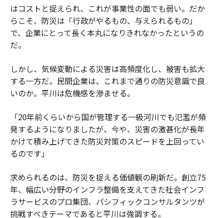
はコストと捉えられ、これが事業性の面でも弱い。だか
らこそ、防災は「行政がやるもの、与えられるもの」
で、企業にとって長く本丸になりきれなかったというの
だ。
しかし、気候変動による災害は高頻度化し、被害も拡大
する一方だ。民間企業は、これまで通りの防災意識で良
いのか。平川は危機感を滲ませる。
「20年前くらいから国が管理する一級河川でも氾濫が頻
発するようになりましたが、今や、災害の激甚化が長年
かけて積み上げてきた防災対策のスピードを上回ってい
るのです」
求められるのは、防災を捉える価値観の刷新だ。創立75
年、幅広い分野のインフラ整備を支えてきた社会インフ
ラサービスのプロ集団、パシフィックコンサルタンツが
挑戦すべきテーマであると平川は強調する。