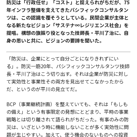
防災は「行政任せ」「コスト」と捉えられがちだが、75
年インフラ整備を支えてきたパシフィックコンサルタン
ツは、この認識を覆そうとしている。民間企業が主体と
なる新たなビジョン「サステナ∞レジリエンス社会」を
提唱。構想の旗振り役となった技師長・平川了治に、自
身の思いと共に、ビジョンの要諦を聞いた。
「防災は、企業にとって自分ごとになりきれずにい
る」。防災一筋20年、パシフィックコンサルタンツ技師
長・平川了治はこう切り出す。それは企業が防災に対し
て実効性と事業性その両方を見出せてこなかったから
だ、というのが平川の見立てだ。
BCP（事業継続計画）を整えていても、それは「もしも
の備え」という有事限定の発想にとどまり、平時の事業
戦略とは切り離されて語られがちだった。有事のみの防
災は、いざという時に機能しないことが多く実効性に問
題が生じやすい。加えて、使う機会のないものへの投資