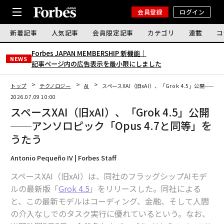
会員登録
ログイン
新着記事
人気記事
会員限定記事
カテゴリ
連載
コ
Forbes JAPAN MEMBERSHIP 新機能｜
NEWS
記事ページ内の広告表示を最小限にしました
トップ
テクノロジー
AI
スペースXAI（旧xAI）、「Grok 4.5」公開──
2026.07.09 10:00
スペースXAI（旧xAI）、「Grok 4.5」公開
──アンソロピック「Opus 4.7と同等」を
うたう
Antonio Pequeño IV | Forbes Staff
スペースXAI（旧xAI）は、同社のフラッグシップAIモデ
ルの最新版「
Grok 4.5
」をリリースした。同社による
と、この最新モデルはコーディング、金融、そして人間
の介入なしでのタスク実行に優れているという。なお、