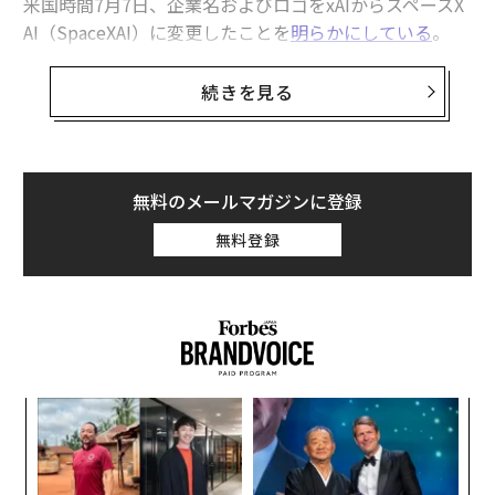
米国時間7月7日、企業名およびロゴをxAIからスペースX
AI（SpaceXAI）に変更したことを
明らかにしている
。
スペースXAIの
発表
によると、同社の「史上最強のモデ
続きを見る
ル」であるGrok 4.5は、7月8日に一般公開された。Grok
BuildとCursorでは、期間限定で無料利用できる。Grok
Buildは、SpaceXAIが提供するコーディングエージェン
トおよびCLIだ。Grok 4.5の発表では、ウェブ上の調査を
無料のメールマガジンに登録
取り入れた複雑なExcelモデルの構築や、PowerPointの
無料登録
ネイティブ図形を使った複雑な図表、Wordでは明快な
文章を書けるといった説明がなされている。
Cursorは、AIエージェントを使ってコードの作成、修
正、レビューを行えるAIコードエディターを指す。
ンツ
「
イーロン・マスクは7月7日、Grok 4.5を「Opus級のモ
への
3
デル」だと表明。OpusはAnthropic（アンソロピック）
た、
C
の最先端AIモデルを指す。ただしGrok 4.5については、
革
る
ク