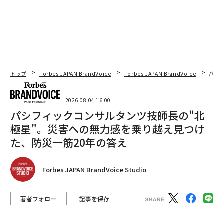
トップ
Forbes JAPAN BrandVoice
Forbes JAPAN BrandVoice
パシ
2026.08.04 16:00
パシフィックコンサルタンツ技師長の"北
極星"。災害への無力感を乗り越え見つけ
た、防災一筋20年の答え
Forbes JAPAN BrandVoice Studio
著者フォロー
記事を保存