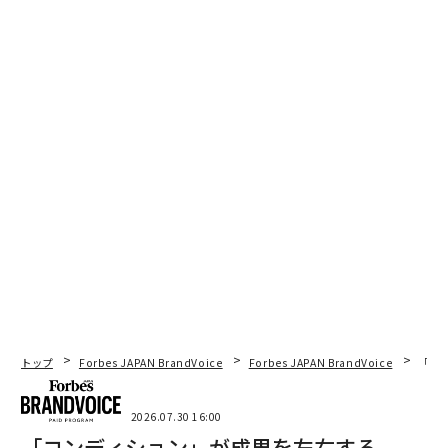
トップ
Forbes JAPAN BrandVoice
Forbes JAPAN BrandVoice
「コン
2026.07.30 16:00
「コンディション」が成果を左右する