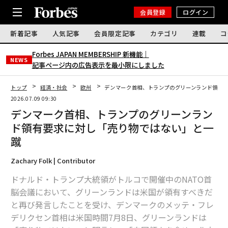
会員登録
ログイン
新着記事
人気記事
会員限定記事
カテゴリ
連載
コ
Forbes JAPAN MEMBERSHIP 新機能｜
NEWS
記事ページ内の広告表示を最小限にしました
トップ
経済・社会
欧州
デンマーク首相、トランプのグリーンランド領有
2026.07.09 09:30
デンマーク首相、トランプのグリーンラン
ド領有要求に対し「売り物ではない」と一
蹴
Zachary Folk | Contributor
ドナルド・トランプ大統領がトルコで開催中のNATO首
脳会議において、グリーンランドは米国が領有すべきだ
と再び発言したことを受け、デンマークのメッテ・フレ
デリクセン首相は米国時間7月8日、グリーンランドは