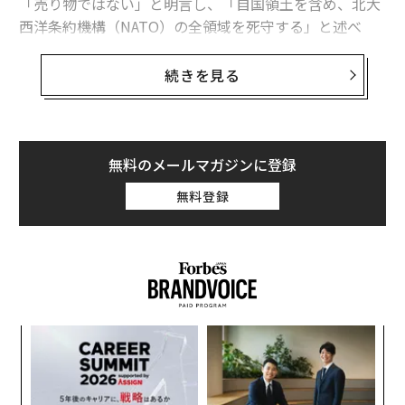
「売り物ではない」と明言し、「自国領土を含め、北大
西洋条約機構（NATO）の全領域を死守する」と述べ
た。
続きを見る
フレデリクセンは8日、トランプによる発言の直後に
「我々は、すべての同盟国を含むすべての国々が、グリ
ーンランドの人々の自決権を尊重することを望む」と
語った
。
無料のメールマガジンに登録
無料登録
一方のトランプは、グリーンランドは「我々にとって大
きな問題だ」と述べ、米国だけでなく「世界を守るため
に」この領土を必要としていると述べている。
義す
〜
むス
金
個
“
ェ
シ