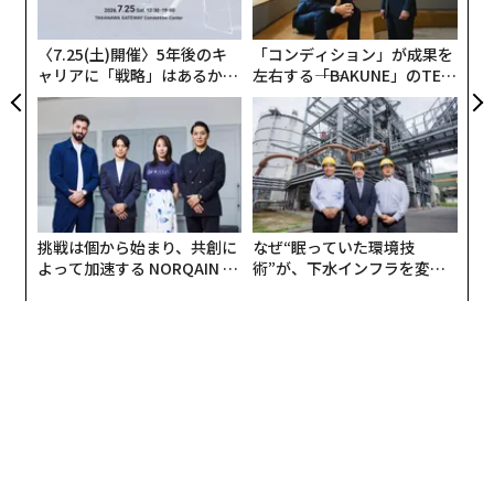
グ
〈7.25(土)開催〉5年後のキ
「コンディション」が成果を
ャリアに「戦略」はあるか。
左右する――「BAKUNE」のTEN
トップエグゼクティブのキャ
TIALが支える「挑戦者の明
リアに触れる1日│CAREER S
日」
UMMIT 2026
挑戦は個から始まり、共創に
なぜ“眠っていた環境技
よって加速する NORQAIN JA
術”が、下水インフラを変え
PAN 特別座談会
たのか──産総研×月島JFE
アクアソリューションの10年