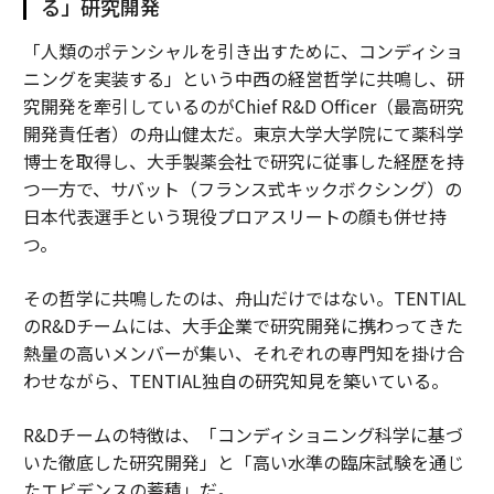
る」研究開発
「人類のポテンシャルを引き出すために、コンディショ
ニングを実装する」という中西の経営哲学に共鳴し、研
究開発を牽引しているのがChief R&D Officer（最高研究
開発責任者）の舟山健太だ。東京大学大学院にて薬科学
博士を取得し、大手製薬会社で研究に従事した経歴を持
つ一方で、サバット（フランス式キックボクシング）の
日本代表選手という現役プロアスリートの顔も併せ持
つ。
その哲学に共鳴したのは、舟山だけではない。TENTIAL
のR&Dチームには、大手企業で研究開発に携わってきた
熱量の高いメンバーが集い、それぞれの専門知を掛け合
わせながら、TENTIAL独自の研究知見を築いている。
R&Dチームの特徴は、「コンディショニング科学に基づ
いた徹底した研究開発」と「高い水準の臨床試験を通じ
たエビデンスの蓄積」だ。