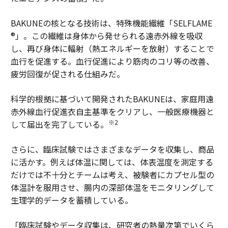
BAKUNEの核となる技術は、特殊機能繊維「SELFLAME
®」。この繊維は身体から発せられる遠赤外線を吸収
し、再び身体に輻射（熱エネルギーを放射）することで
血行を促進する。血行促進により筋肉のコリ等の改善、
疲労回復が促される仕組みだ。
科学的根拠に基づいて開発されたBAKUNEは、家庭用遠
赤外線血行促進衣自主基準をクリアし、一般医療機器と
※2
して届出を完了している。
さらに、臨床試験ではさまざまなデータを収集し、商品
に活かす。例えば体温に関しては、体表温度を測定する
だけでは不十分とチームは考え、被験者にカプセル型の
体温計を服用させ、腸内の深部体温をモニタリングして
生理学的データを蓄積している。
「臨床試験やデータ収集は、研究者の熱量次第でいくら