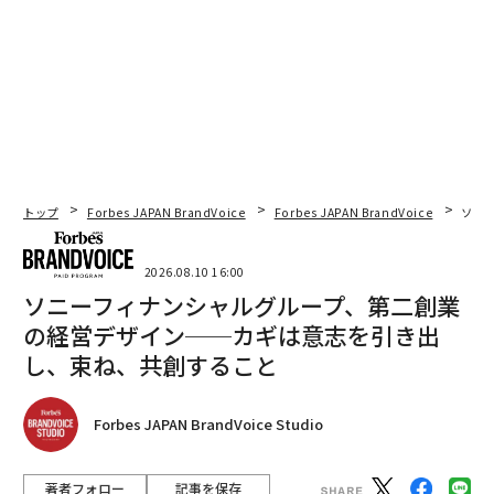
トップ
Forbes JAPAN BrandVoice
Forbes JAPAN BrandVoice
ソニ
2026.08.10 16:00
ソニーフィナンシャルグループ、第二創業
の経営デザイン──カギは意志を引き出
し、束ね、共創すること
Forbes JAPAN BrandVoice Studio
著者フォロー
記事を保存