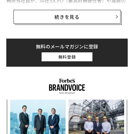
務担当社員が、同社のCFO（最高財務責任者）や複数の
上級幹部が参加するビデオ会議に出席した。その会議の
終了までに、
続きを見る
アラップは約2500万ドル（約40億5000万円）の送金を
承認してしまった
。画面に映っていた幹部たちは全員、ディープフェイク
だったのだ。
無料のメールマガジンに登録
無料登録
2つの事例。2つの国。そして1つのパターン。それは
「音声や映像は本人確認の証拠として信頼できる」とい
う根底にある前提が、もはや安全ではないということ
だ。
産業化した脅威
模組
“
私はこれまでの長いキャリアの中で、多国籍にわたる専
“使
オ
【N
ジ
門的な捜査や情報収集を伴う、莫大な損失をもたらした
目
C】
グローバルなディープフェイク事件に携わってきた。私
の
ン
が目にしてきた実態は、明らかになりつつあるデータと