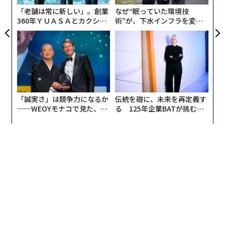
一致している。
「老舗は常に新しい」。創業
なぜ“眠っていた環境技
360年ＹＵＡＳＡとカクシン
術”が、下水インフラを変え
CEO田尻望が語る、AIを超え
たのか──産総研×月島JFE
ピンドロップ（Pindrop）の調査によると、音声複製に
る人の価値
アクアソリューションの10年
よる詐欺は
わずか1年間で680%増加
した。デロイトの金
融サービスセンターは、米国におけるAIを悪用した詐欺
による損失額が、
2027年までに年間400億ドル（約6兆4800億円）
に達す
る可能性があると予測している。FBIのインターネット
「誠実さ」は競争力になるか
伝統を礎に、未来を再定義す
犯罪苦情センター（IC3）の2025年版報告書では、
──WEOYモナコで見た、く
る 125年企業BATが挑むス
ら寿司の経営哲学
モークレスな未来
約8億9300万ドル（約1450億円）のAI関連詐欺
が記録さ
れている。
インターポール（国際刑事警察機構）は、現代のサイバ
ー犯罪における重大な変化として
AIに警鐘を鳴らしている
。
国連薬物犯罪事務所（UNODC）
も、現場の捜査員がす
でに目にしていることを裏づけている。東南アジア各地
にある産業規模の詐欺拠点では、生成AI、ディープフェ