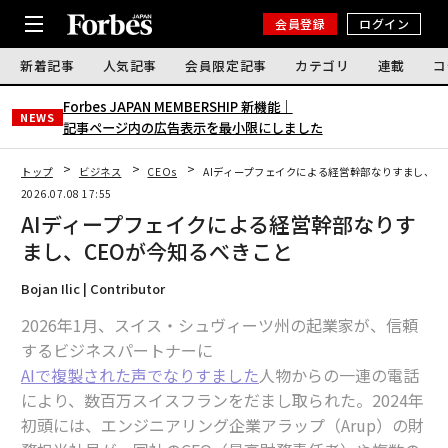
会員登録
ログイン
新着記事
人気記事
会員限定記事
カテゴリ
連載
コ
Forbes JAPAN MEMBERSHIP 新機能｜
NEWS
記事ページ内の広告表示を最小限にしました
トップ
ビジネス
CEOs
AIディープフェイクによる経営幹部なりすまし、C
2026.07.08 17:55
AIディープフェイクによる経営幹部なりす
まし、CEOが今知るべきこと
Bojan Ilic | Contributor
2026年1月、スイス・シュヴィーツ州の起業家が、信頼
するビジネスパートナーに
AIで複製された声でなりすました
人物からの一連の電話
により、数百万スイスフランをだまし取られた。2024年
初頭には、エンジニアリング企業アラップ（Arup）の財