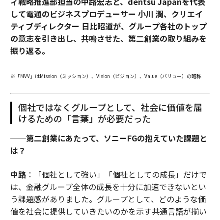
ィ戦略推進部担当の中路宏志と、dentsu Japanを代表
して電通のビジネスプロデューサー 小川 潤、クリエイ
ティブディレクター 日比昭道が、グループ各社のトップ
の意志を引き出し、共鳴させた、第二創業の取り組みを
振り返る。
※「MVV」はMission（ミッション）、Vision（ビジョン）、Value（バリュー）の略称
個社ではなくグループとして、社会に価値を届
けるための「言葉」が必要だった
──第二創業にあたって、ソニーFGの抱えていた課題と
は？
中路
：「個社として強い」「個社としての成長」だけで
は、金融グループ全体の成長を十分に加速できないとい
う課題感がありました。グループとして、どのような価
値を社会に提供していきたいのかを示す共通言語が揃い