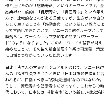
作り上げたのが「感動寿命」というキーワードです。金
融業界や一般的に「健康寿命」「資産寿命」という考え
方は、比較的なじみがある言葉ですが、生きがいや自分
らしく生きることを「感動寿命」という新しい概念によ
って言語化できたことで、ソニーの金融グループとして
腹落ちし、ワークショップ参加者の間で“パワーワー
ド”のようになりました。このキーワードの輪郭が見え
始めたことで、その後の新企業理念体系の再定義・策定
に自然とつながっていったと思います。
日比
：皆さんの言葉やビジュアルを通じて、ソニーFGさ
んの目指す社会を考えたときに「日本は課題先進国と言
われるが、目指すべきは“感動先進国”なのではないか。
そして、資産寿命や健康寿命だけでなく、これからの時
代において、日本には“感動寿命”という新しい概念が必
要なのではないか」という仮説に至ったのです。この言
葉が引き出されたのは、皆さんの熱量が共鳴しあっての
ことでした。