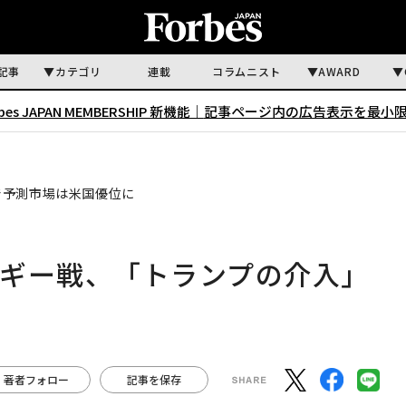
記事
カテゴリ
連載
コラムニスト
AWARD
rbes JAPAN MEMBERSHIP 新機能｜
記事ページ内の広告表示を最小
で予測市場は米国優位に
ルギー戦、「トランプの介入」
著者フォロー
記事を保存