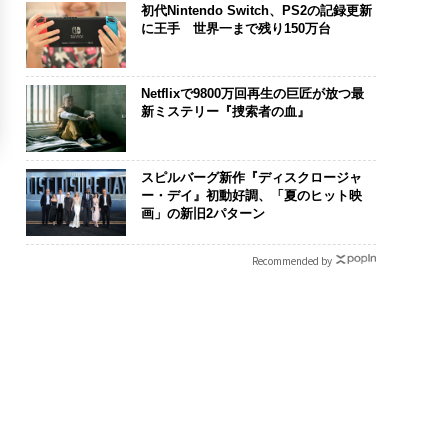
初代Nintendo Switch、PS2の記録更新
に王手 世界一まで残り150万台
Netflixで9800万回再生の巨匠が放つ最
新ミステリー『捜索者の血』
スピルバーグ新作『ディスクロージャ
ー・デイ』初動好調、「夏のヒット映
画」の新旧2パターン
Recommended by