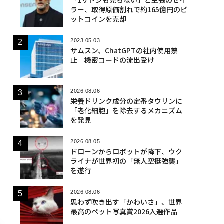
ラー、取得原価割れで約165億円のビ
ットコインを売却
2023.05.03
サムスン、ChatGPTの社内使用禁
止 機密コードの流出受け
2026.08.06
栄養ドリンク成分の定番タウリンに
「老化細胞」を除去するメカニズム
を発見
2026.08.05
ドローンからロボットが降下、ウク
ライナが世界初の「無人空挺強襲」
を遂行
2026.08.06
思わず吹き出す「かわいさ」、世界
最高のペット写真賞2026入選作品