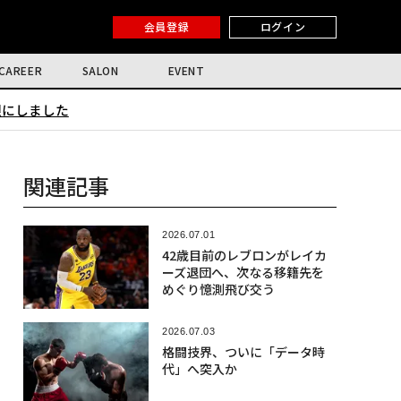
会員登録
ログイン
CAREER
SALON
EVENT
限にしました
関連記事
2026.07.01
42歳目前のレブロンがレイカ
ーズ退団へ、次なる移籍先を
めぐり憶測飛び交う
2026.07.03
格闘技界、ついに「データ時
代」へ突入か