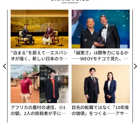
ウォーレン・バフェット
JPモルガン・チェース
“
米国建国250周年の祝賀を迎えるにあたり、これらの柱
タグ：
ユナイテッド航空
リーダー/リーダーシップ
アメリカ
シ
のうち、最近の動向を踏まえるとあらためて検討する価
CEO
記念日
独立
経営者/経営陣
グ
伝
値があると思われるものをいくつか取り上げたい。強力
アメリカンドリーム
メッセージ
ジェイミー・ダイモン
る
な同盟関係、技術面の優位性、卓越した公務員制度・統
モ
治機構の3つである。
“泊まる”を超えて─エスパシ
「誠実さ」は競争力になるか
advertisement
オが描く、新しい日本のラグ
──WEOYモナコで見た、く
ジュアリー（中編）
ら寿司の経営哲学
アフリカの農村の通信、小1
目先の転職ではなく「10年後
の壁。2人の挑戦者が手にし
の価値」をつくる──アサイ
た「次なる武器」
ンの長期伴走型支援とは