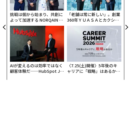
ン
理念が中西部の小さな企業だった自社をグローバル企業
へと成長させた原動力となったとつづった。つまり、
挑戦は個から始まり、共創に
「老舗は常に新しい」。創業
人々の生活向上を支援することこそが、永続的な成功を
よって加速する NORQAIN JA
360年ＹＵＡＳＡとカクシン
PAN 特別座談会
CEO田尻望が語る、AIを超え
もたらすのだ、と。
る人の価値
AIが変えるのは効率ではなく
〈7.25(土)開催〉5年後のキ
顧客体験だ──HubSpot Ja
ャリアに「戦略」はあるか。
panが語る「Grow Better」
トップエグゼクティブのキャ
な組織のつくり方
リアに触れる1日│CAREER S
UMMIT 2026