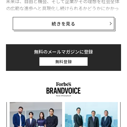
未来は、自由と機会、そして企業がその理想を社会全体
の広範な進歩へと具現化し続けられるかどうかにかかっ
ている、という点だ。
続きを見る
チャールズ・コーク
米国の非公開企業で
企業価値トップ
の複合企業コーク
（旧コーク・インダストリーズ）の会長で共同最高経営
無料のメールマガジンに登録
責任者（CEO）のチャールズ・コークは、この節目を
「第一原理」の観点から見た。「理念に基づいて築かれ
無料登録
た国家を祝う」と題したメッセージの中でコークは、米
国の建国に尽力した人々は「深遠な思想」を捉えていた
と記した。それは、人々が何かに貢献し、価値を創造
し、他者の生活を向上させることが自由にできれば、並
外れたことを成し遂げられるというものだ。
革
コークは、米国においてこの理想の実現がしばしば不完
ク
た「
全であったことを認めつつも、それが人類の目覚ましい
目
進歩を促進する一助となったと主張する。そして、同じ
の