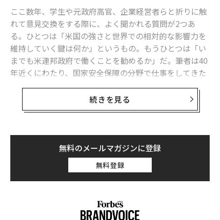
ここ数年、学生や元政府高官、企業経営者らと折りに触
メンバーシップに登録する
れて意見交換をする際に、よく聞かれる質問が2つあ
る。ひとつは「米国の強さと世界での相対的な影響力を
維持していく鍵は何か」というもの。もうひとつは「い
までも米連邦政府で働くことを勧めるか」だ。筆者は40
関連記事
年近くにわたり、国家安全保障の分野で仕事をしてきた
者である。
建国250周年の米国、強さを支えてきた柱に揺らぎ
続きを見る
これらの質問に対して、筆者は普通、米国の強さを支え
次のマスク、次のベゾスを生み出せるか──米国の繁栄を左右する問い
てきた歴史的な土台（そのひとつは後者の質問に直接か
かわる）について自分の考えを説明することで答えてい
「米国は最盛期を過ぎた」 米国人の6割が国の将来を悲観、建国250周年の
世論調査で
る。その土台は次の10本の柱からなっている。（1）南
無料のメールマガジンに登録
北の友好的な隣国（2）豊富な天然資源（3）強力な同盟
中国側から見たトランプ訪中 公式発表・晩餐会・SNSに溢れたミームが語
無料登録
関係（4）比類のない経済力（5）技術面の優位性（6）
る実態
圧倒的な軍事力と情報能力（7）卓越した公務員制度と
トランプ政権の「国家資本主義」 米CEOらが憂う自由市場の危機
統治機構（とくに法の支配に表れている）（8）世界ト
ップクラスの防衛産業（9）優秀な移民を引き寄せる力
イーロン・マスク
ジェフ・ベゾス
（10）ソフトパワー──だ。