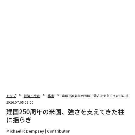
翻訳・編集＝荻原藤緒
トップ
経済・社会
北米
建国250周年の米国、強さを支えてきた柱に揺らぎ
2026.07.05 08:00
2026年9月号発売中
建国250周年の米国、強さを支えてきた柱
に揺らぎ
最新号の購入はこちらから
Michael P. Dempsey | Contributor