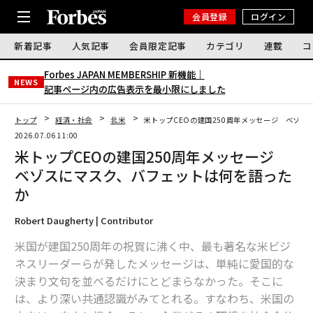
会員登録
ログイン
新着記事
人気記事
会員限定記事
カテゴリ
連載
コ
Forbes JAPAN MEMBERSHIP 新機能｜
NEWS
記事ページ内の広告表示を最小限にしました
トップ
経済・社会
北米
米トップCEOの建国250周年メッセージ ベゾ
2026.07.06 11:00
米トップCEOの建国250周年メッセージ
ベゾスにマスク、バフェットは何を語った
か
Robert Daugherty | Contributor
米国が建国250周年の祝賀に沸く中、最も著名な米ビジ
ネスリーダーらが発したメッセージは、単純に愛国的な
決まり文句を並べるだけにとどまらなかった。そこに
は、より深い共通認識がみてとれる。すなわち、米国の