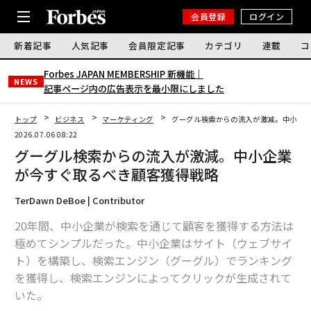
会員登録
ログイン
新着記事
人気記事
会員限定記事
カテゴリ
連載
コ
Forbes JAPAN MEMBERSHIP 新機能｜
NEWS
記事ページ内の広告表示を最小限にしました
トップ
ビジネス
マーケティング
グーグル検索からの流入が激減。中小企
2026.07.06 08:22
グーグル検索からの流入が激減。中小企業
が今すぐ取るべき顧客獲得戦略
TerDawn DeBoe | Contributor
20年間、中小企業が検索を通じて顧客を獲得する方法は
極めてシンプルだった。中小企業はサイト（ウェブサイ
ト）を構築し、検索エンジン（グーグル）でランキング
を獲得し、検索エンジンによってクリックが生成されて
いた。