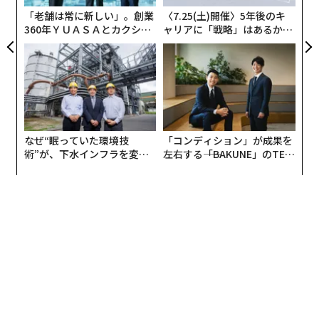
「老舗は常に新しい」。創業
〈7.25(土)開催〉5年後のキ
SISTRIXによると、グーグルのドイツ語検索結果にAIオ
360年ＹＵＡＳＡとカクシン
ャリアに「戦略」はあるか。
CEO田尻望が語る、AIを超え
トップエグゼクティブのキャ
ーバービューが表示される（1位のランキングとして）
る人の価値
リアに触れる1日│CAREER S
と、1位のオーガニックランクのCTRは
約60%低下
し、2
UMMIT 2026
7%から11%に下がる。世界でトップランクのサイトで
あっても、トラフィックの50%以上を失うのだ。
さらに、Ahrefsの調査では30万のキーワードを調査し、
なぜ“眠っていた環境技
「コンディション」が成果を
AIオーバービューの存在と、2024年3月と2025年3月を
術”が、下水インフラを変え
左右する――「BAKUNE」のTEN
たのか──産総研×月島JFE
TIALが支える「挑戦者の明
比較した場合の1位ランクページの
CTRの34.5%減少
との
アクアソリューションの10年
日」
相関関係を特定した。
Pew Researchは実際に検索する人々を調査した。ユーザ
ーは、
AI要約を使用する場合は約8%、要約なしの結果では1
5%
の割合で検索結果をクリックした。要約内のリンクをク
リックすることはほとんどない。