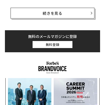
「AIオーバービュー」の登場により、中小企業のSEOと
その根底にある可視性戦略のシンプルなモデルが変化し
続きを見る
ている。
Gemini AIベースのモデル
が、現在グーグルの検索結果
を牽引している。そのため、顧客が閲覧するページをス
無料のメールマガジンに登録
クロールすると、青いリンクが減り、AI生成の要約から
無料登録
提供されるコンテンツが増える。顧客はAI生成の回答を
読んで読むのをやめるため、以前は生成されていたあな
たのウェブサイトへの訪問は、もはや有効なセッション
として測定できなくなる。
これは、昨年議論した「AIオーバービュー」の問題だけ
なく
革
ではない。これは次の進化である。検索エンジンは「回
Ja
ク
答エンジン」になり、「要約・回答」が訪問者が到達す
er」
た「
る場所になる。
「
─
ら
実際の数値が示すもの