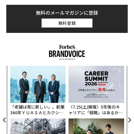
ChatGPTの紹介はグーグルのクリックよりも価値がある
モノを購入するときに再販のしやすさを意識すると答え
のは、同じ理由による。あなたが所有するチャネルは、
無料のメールマガジンに登録
た人は、全体の59.2%にのぼった。なかでも20代では83.
あなたが借りるチャネルよりも長持ちする。
9%と突出しており、リユースショップやフリマアプリが
無料登録
身近な環境で育ったこの世代を、調査では「リユースネ
それが実際の応用だ。ランク付けされることを試みるこ
イティブ」と呼んでいる。彼らにとってリセールは購入
とから、連絡先を獲得することへと予算を移動させる。
後の選択肢ではなく、買い物の段階からすでに織り込ま
トラフィックを獲得するページに、メールアドレスに値
れているものだ。
するオファーを作成する。満足している顧客全員に、少
なくとも1つの紹介を依頼する。購入者が集まる1つのス
テージ（対面または仮想）に登壇する。この種の転換
なく
革
Ja
ク
は、
er」
た「
すべての中小企業が必要とする90日間AIプレイブック
で
「
概説されている。アイデアは、プラットフォームが進化
─
ら
するにつれて反応的にではなく積極的に調整できるよう
に計画を立てることだった。
「老舗は常に新しい」。創業
〈7.25(土)開催〉5年後のキ
360年ＹＵＡＳＡとカクシン
ャリアに「戦略」はあるか。
CEO田尻望が語る、AIを超え
トップエグゼクティブのキャ
今月すべきこと
る人の価値
リアに触れる1日│CAREER S
UMMIT 2026
まず、自分自身の数値を引き出すことから始める。アナ