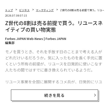
合に
何が起こるか
という観点で、あなたのコンテンツが
どのように参照されるかについて、昨春議論した。
トップ
ビジネス
マーケティング
Z世代の8割は売る前提で買う。リユース
2026.07.06 07:15
引用がコントロールできないプラットフォームにも依存
Z世代の8割は売る前提で買う。リユースネ
しているという事実は、引用だけがあなたの唯一の行動
イティブの買い物実態
になり得ないことを意味する。
Forbes JAPAN Web-News | Forbes JAPAN
編集部
アルゴリズムが所有しないアクセスを構築する
モノを買うとき、それを手放す日のことまで考える人が
あなたの最も価値ある顧客は、信頼する誰かから紹介さ
どれだけいるだろうか。気に入ったものを長く手元に置
れた顧客だ。あなたのクライアントはあなたを検索して
くという所有の前提が、リユースを日常的に使いこなす
いない。メールリストを通じて、またはあなたを信頼す
人たちの間ではすでに書き換えられているようだ。
る人々からの紹介を通じて、直接彼らに到達できる。こ
こに中小企業が持つ巨大だが活用されていない資産があ
リユース事業を全国に展開するコメ兵が、日常的にリユ
る。それは「紹介」「場」「リピート購入者」と呼ばれ
ースを活用する全国の男女を対象に実施した調査から、
る。これらは、どんな冷たいクリックよりも永遠に価値
その答えが見えてきた。
続きを見る
がある。そして、データはついにその理由を示し始めて
いる。
買う前から売却が視野に