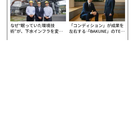
リティクスに入り、過去6カ月間のオーガニック検索ト
ラフィックを引き出す。オーガニックトラフィックが時
意識される対象には偏りがある。どんなモノを買うとき
間とともに減少している（線が下向きになっている）
にリセールを考えるかを聞くと、「ファッション小物」
なぜ“眠っていた環境技
「コンディション」が成果を
が、ランキングが安定している場合、あなたはすでに検
が52.1%で最も多く、「洋服」（40.8％）、「腕時計」
術”が、下水インフラを変え
左右する――「BAKUNE」のTEN
索トラフィックの減少を経験しており、それがあなたの
（38.5%）、「ブランドバッグ」（38.1%）が続いた。2
たのか──産総研×月島JFE
TIALが支える「挑戦者の明
アクアソリューションの10年
日」
出発点だ。
0代ではファッション小物が60.6%とさらに高く、値が
落ちにくく次の買い手が見つかりやすいアイテムほど選
一貫性を持って構築することで成長させたい単一の所有
ばれやすい傾向が強く出ている。
チャネルを選ぶ。5つ構築しようとすることは勧めな
い。1つだけ構築することで、成長を続けられることを
確実にする。
あなたのウェブサイトが死んだかのように扱わないこ
と。無料のクリックが死んだのだ。あなたのウェブサイ
トは、始まりではなく、顧客との関係を深める場所とし
て扱われるべきだ。
あなたの顧客は消えていない。彼らは単に新しい製品を