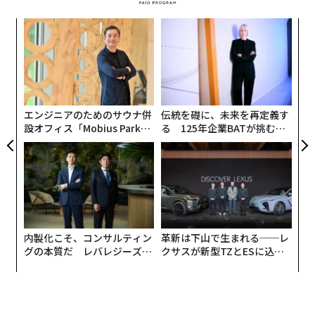
2026年9月号発売中
ができるのかを正確に知り、その能力を規律をもって守
パ
り、基本を一貫して確実に実行することなのだ。テクノ
技
ロジーがあらゆる職業を再構築し、AIが職業カテゴリー
無
最新号の購入はこちらから
ア
全体を脅かしている時代において、そのような集中した
防
の
自己認識は、かつてないほど重要になっていると彼女は
た
主張する。
メンバーシップに登録する
エンジニアのためのサウナ併
伝統を礎に、未来を再定義す
設オフィス「Mobius Park」
る 125年企業BATが挑むス
テクノロジーの罠
がオープン──タマディック
モークレスな未来
が健康経営を徹底する理由
スウィフト氏はテクノロジーの利点を否定しないが、そ
関連記事
のコストについては率直だ。「私たちは高度にテクノロ
ジー化された時代に生きています。これには多くのプラ
最高のパフォーマンスは「退屈」から生まれる：持続可能な成功の新常識
ス面があります」と彼女は言う。「しかし、他のあらゆ
内製化こそ、コンサルティン
革新は下山で生まれる──レ
るものと同様に、テクノロジーの展開には効率的なフロ
アルゴリズムに翻弄されるな：持続可能なビジネスを築くための本質的戦
グの本質だ レバレジーズが
クサスが新型TZとESに込め
ンティアがあります。1日に1000回以上もアプリを切り
略
実践する、次世代ファームの
た「DISCOVER」の哲学
替え、無数の通知が飛び出してこないと仕事ができない
全貌
「常に働け」という呪縛を解く――持続可能な成長を実現する3つの方法
状態になると、テクノロジーは効果性を助けるどころ
か、むしろ損なっている可能性があります」
「太陽の津波」から電力インフラを守る──NZの先進的取り組み