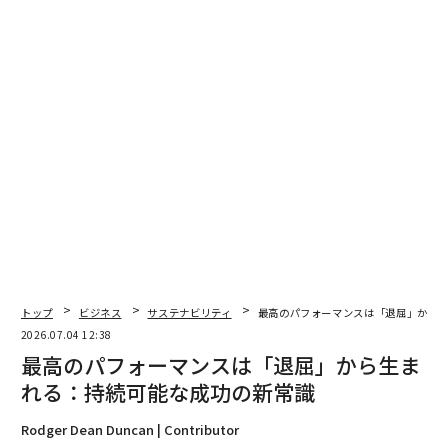
「遺言書・相続関連書類」が45.6%、「保険証券」が43.
7%と、法的・金銭的な重要度が高い書類が上位に並
ぶ。これらはトラブル時や手続きの際に証拠として提示
する可能性が高く、デジタル特有の「開く手間」を嫌
い、確実性を求める心理が働いているようだ。
トップ
ビジネス
サステナビリティ
最高のパフォーマンスは「退屈」から
2026.07.04 12:38
最高のパフォーマンスは「退屈」から生ま
れる：持続可能な成功の新常識
Rodger Dean Duncan | Contributor