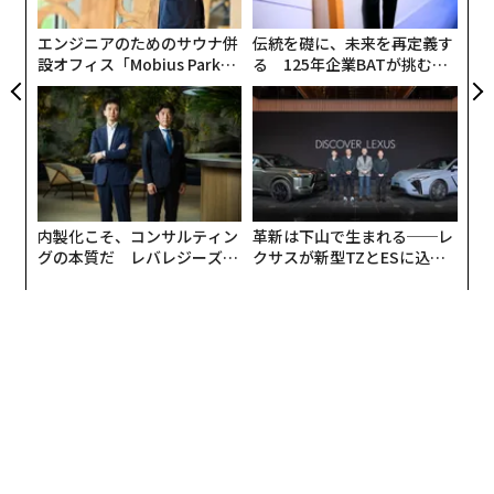
た
エンジニアのためのサウナ併
伝統を礎に、未来を再定義す
設オフィス「Mobius Park」
る 125年企業BATが挑むス
がオープン──タマディック
モークレスな未来
が健康経営を徹底する理由
内製化こそ、コンサルティン
革新は下山で生まれる──レ
グの本質だ レバレジーズが
クサスが新型TZとESに込め
実践する、次世代ファームの
た「DISCOVER」の哲学
全貌
なかでも「これだけは絶対に紙で残しておきたい」と思
う書類としては、「契約書」が56.9%でトップ。次いで