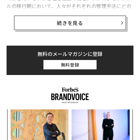
ルの移行期において、人々がそれぞれの管理手法にどの
ような価値を見出しているのか、「伝票工房」が全国の
男女500名を対象に実施した調査によって浮き彫りにな
続きを見る
った。
それによると、書類を管理する際、全体の65.4%が「紙
の方が安心」「どちらかといえば紙の方が安心」と回答
無料のメールマガジンに登録
した 。ペーパーレス化が進む現代でも、実に3人に2人近
無料登録
くが紙の書類に確かな信頼を寄せている状況だ。紙を選
ぶ理由としては、手元で管理すればデータ消失の恐れが
ない点や、必要な時にサッと取り出して読める手軽さが
挙げられている。一方で、「デジタルの方が安心」と答
えた層は34.6%にとどまり、こちらはバックアップの容
易さやキーワードによる一瞬の検索性、物理的なスペー
パ
スをとらない利点を支持している。
技
無
ア
防
の