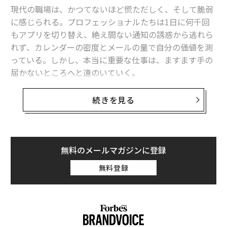
現代の職場は、かつてないほど慌ただしく、そして脆弱
に感じられる。プロフェッショナルたちは1日に何千回
もアプリを切り替え、絶え間ない通知の誘惑から逃れら
れず、カレンダーの密度とメールの量で自分の価値を測
っている。しかし、本当に重要な仕事は、ますます手の
届かないところへと遠のいていく。
『EFFECTIVE: How to Do Great Work in a Fast-Changin
続きを見る
g World』の著者であり、世界有数の組織にアドバイス
を提供してきたベテランの職場戦略家であるメリッサ・
スウィフト氏は、長年にわたり「多忙さ」と「効果性」
次ページ ＞
紙だとなくすことも
の間のギャップを調査してきた。彼女が発見したこと
無料のメールマガジンに登録
は、不安を掻き立てると同時に、明快でもある。
無料登録
1
2
スウィフト氏の中心的な主張は、現代のビジネス文化に
おけるほぼすべての規範に反するものだ。効果性とは、
文＝飯島範久
並外れた成果、絶え間ないピークパフォーマンス、英雄
的な努力のことではない。それは、人間として自分が何