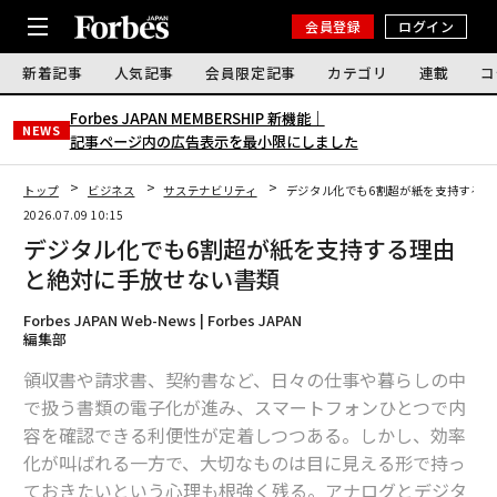
会員登録
ログイン
新着記事
人気記事
会員限定記事
カテゴリ
連載
コ
Forbes JAPAN MEMBERSHIP 新機能｜
NEWS
記事ページ内の広告表示を最小限にしました
トップ
ビジネス
サステナビリティ
デジタル化でも6割超が紙を支持する理
2026.07.09 10:15
デジタル化でも6割超が紙を支持する理由
と絶対に手放せない書類
Forbes JAPAN Web-News | Forbes JAPAN
編集部
領収書や請求書、契約書など、日々の仕事や暮らしの中
で扱う書類の電子化が進み、スマートフォンひとつで内
容を確認できる利便性が定着しつつある。しかし、効率
化が叫ばれる一方で、大切なものは目に見える形で持っ
ておきたいという心理も根強く残る。アナログとデジタ