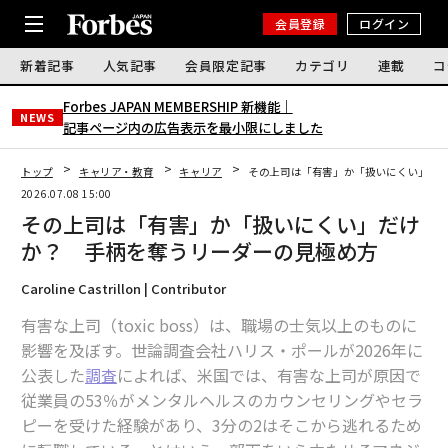
会員登録
ログイン
新着記事
人気記事
会員限定記事
カテゴリ
連載
コ
Forbes JAPAN MEMBERSHIP 新機能｜
NEWS
記事ページ内の広告表示を最小限にしました
トップ
キャリア・教育
キャリア
その上司は「有害」か「扱いにくい」だ
2026.07.08 15:00
その上司は「有害」か「扱いにくい」だけ
か？ 手柄を奪うリーダーの見極め方
Caroline Castrillon | Contributor
有害な上司（toxic boss）は、職場の士気以上のものに
影響を及ぼす。世論調査会社ハリス・ポールが2026年に
公表した
調査
によれば、米国では、有害な上司が原因で
従業員の53％がメンタルヘルスのカウンセリングやセラ
ピーを受けた経験があり、3分の2はそこから逃れるため