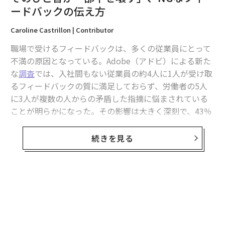
ードバックの伝え方
Caroline Castrillon | Contributor
職場で受けるフィードバックは、多くの従業員にとって
不満の原因となっている。Adobe（アドビ）による新た
な
調査
では、入社間もない従業員の約4人に1人が受け取
るフィードバックの質に満足しておらず、労働者の5人
に3人が複数の人からの矛盾した指摘に悩まされている
2026年9月号発売中
ことが明らかになった。その影響は大きく深刻で、43％
が質の低いフィードバックによってバーンアウト（燃え
尽き）が引き起こされていると回答し、7人に1人がその
続きを見る
最新号の購入はこちらから
ために転職活動を行っている。
メンバーシップに登録する
問題は、成長ではなく防御的反応を引き起こす特定の言
い回しによって生じることが多い。従業員が最も納得の
いかない7つの文言と、より建設的な代替表現を以下に
紹介する。