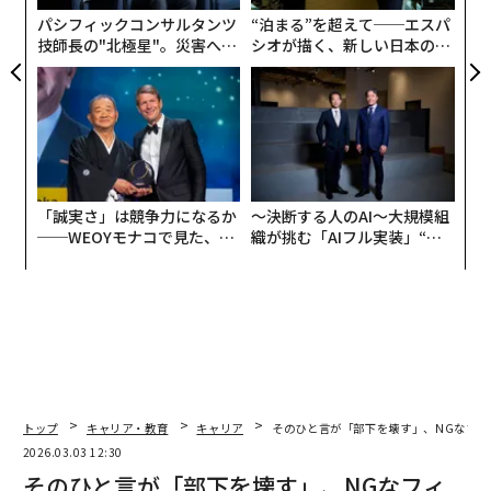
パシフィックコンサルタンツ
“泊まる”を超えて──エスパ
技師長の"北極星"。災害への
シオが描く、新しい日本のラ
無力感を乗り越え見つけた、
グジュアリー（前編）
防災一筋20年の答え
「誠実さ」は競争力になるか
〜決断する人のAI〜大規模組
──WEOYモナコで見た、く
織が挑む「AIフル実装」“使
ら寿司の経営哲学
う”企業から“動く”企業へ【N
TTドコモビジネス×PwC】
トップ
キャリア・教育
キャリア
そのひと言が「部下を壊す」、NGなフィ
2026.03.03 12:30
そのひと言が「部下を壊す」、NGなフィ