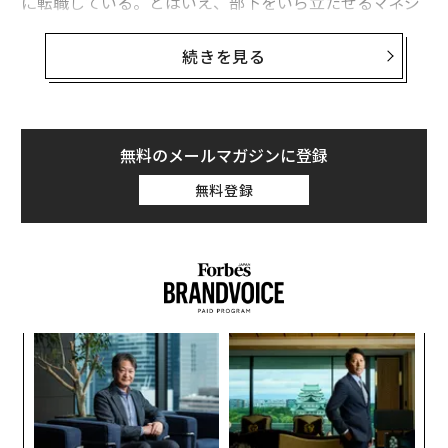
に転職している。とはいえ、部下をいら立たせるマネジ
ャーのすべてが「有害」というレッテルに該当するわけ
ではない。
続きを見る
組織心理学者のローラ・ハンブリー＝ラヴェット博士
は、その
違い
は行動が「対処可能」なのか「有害」なの
かに尽きるという。「扱いにくい上司は、有害な上司と
無料のメールマガジンに登録
比べれば、実のところ対処できる。うまく付き合う術を
無料登録
学べば、その職場にとどまり、キャリアで成功し続ける
ことさえできるだろう。しかし、相手が有害なら長続き
しない」
相手がどちらなのかを把握できれば、次に何をすべきか
が決まる。より明確なコミュニケーションや強固な境界
小1
「
線、部下の側から上司を管理・支援する「マネジング・
にし
3
アップ」のスキルが求められる。一方で、信頼を守り、
C
“
健康を保ち、次の一手を計画することが必要な場合もあ
る
オ
る。
ジ