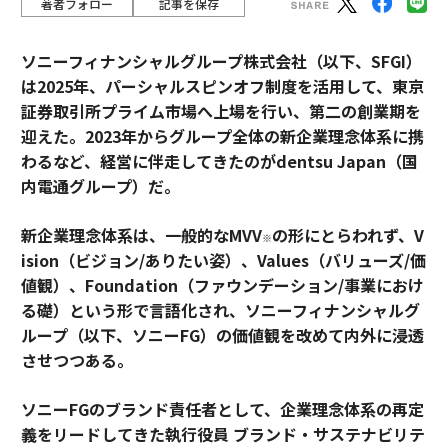
著者フォロー
記事を保存
ソニーフィナンシャルグループ株式会社（以下、SFGI）
は2025年、パーシャルスピンオフ制度を活用して、東京
証券取引所プライム市場へ上場を行い、第二の創業期を
迎えた。2023年からグループ全体の新企業理念体系に携
わるなど、経営に伴走してきたのがdentsu Japan（国
内電通グループ）だ。
新企業理念体系は、一般的なMVV
の形にとらわれず、V
※
ision（ビジョン/ありたい姿）、Values（バリューズ/価
値観）、Foundation（ファウンデーション/事業におけ
る礎）という形で言語化され、ソニーフィナンシャルグ
ループ（以下、ソニーFG）の価値観を改めて内外に浸透
させつつある。
ソニーFGのブランド責任者として、企業理念体系の再定
義をリードしてきた執行役員 ブランド・サステナビリテ