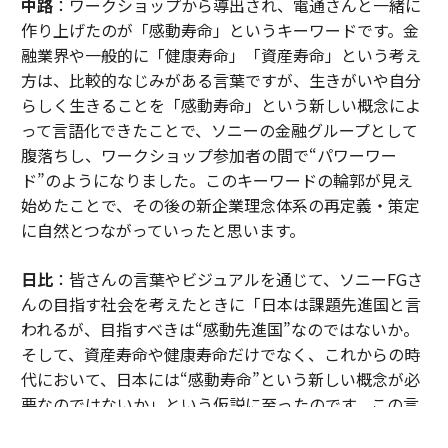
中路
：ワークショップから導出され、電通さんと一緒に
作り上げたのが「感動寿命」というキーワードです。金
融業界や一般的に「健康寿命」「資産寿命」という考え
方は、比較的なじみがある言葉ですが、生きがいや自分
らしく生きることを「感動寿命」という新しい概念によ
って言語化できたことで、ソニーの金融グループとして
腹落ちし、ワークショップ参加者の間で“パワーワー
ド”のようになりました。このキーワードの輪郭が見え
始めたことで、その後の新企業理念体系の再定義・策定
に自然とつながっていったと思います。
日比
：皆さんの言葉やビジュアルを通じて、ソニーFGさ
んの目指す社会を考えたときに「日本は課題先進国と言
われるが、目指すべきは“感動先進国”なのではないか。
そして、資産寿命や健康寿命だけでなく、これからの時
代において、日本には“感動寿命”という新しい概念が必
要なのではないか」という仮説に至ったのです。この言
葉が引き出されたのは、皆さんの熱量が共鳴しあっての