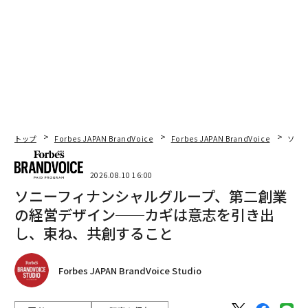
トップ
Forbes JAPAN BrandVoice
Forbes JAPAN BrandVoice
ソニ
2026.08.10 16:00
ソニーフィナンシャルグループ、第二創業
の経営デザイン──カギは意志を引き出
し、束ね、共創すること
Forbes JAPAN BrandVoice Studio