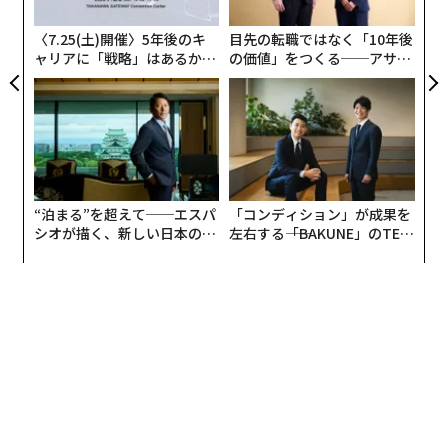
無
防
〈7.25(土)開催〉5年後のキ
目先の転職ではなく「10年後
実際のビジネスから得た教訓と率直なリーダーシップの
ャリアに「戦略」はあるか。
の価値」をつくる──アサイ
洞察を通じて、本書は、外部投資を受け入れる準備が本
トップエグゼクティブのキャ
ンの長期伴走型支援とは
当に整っているタイミングを見極め、潜在的な資本パー
リアに触れる1日│CAREER S
UMMIT 2026
トナーを評価し、長期的成功を損なう可能性のあるよく
ある誤りを避けることを、創業者ができるようにする。
「世の中には、並外れた何かを手にし、コンセプトを実
“泊まる”を超えて──エスパ
「コンディション」が成果を
証し、チームを築いた中小企業のオーナーが何千人もい
シオが描く、新しい日本のラ
左右する――「BAKUNE」のTEN
る。だが、外部資本を受け入れたことがない人が多い。
グジュアリー（前編）
TIALが支える「挑戦者の明
多くの場合、その方法を誰からも示されてこなかったか
日」
らだ」とフォードは述べた。「その結果、彼らは自分た
ちのビジネスと人々を次のレベルへ引き上げるかもしれ
ない、まさにそのものに向き合わないままでいる。この
本は
彼ら
のためのものだ。プロセスの謎を解き、資本は
罠ではなく道具であることを明らかにしたい。適切なパ
ートナーと適切な形で組み立てれば、想像もしなかった
成長を解き放つことができる」