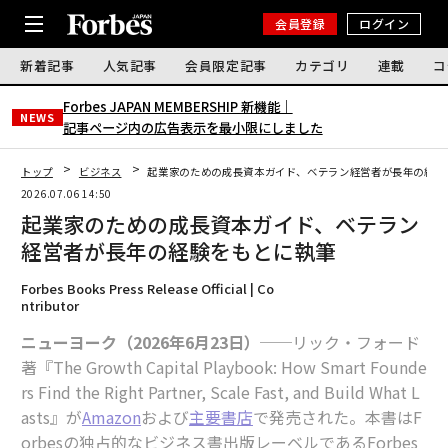
会員登録
ログイン
新着記事
人気記事
会員限定記事
カテゴリ
連載
コ
Forbes JAPAN MEMBERSHIP 新機能｜
NEWS
記事ページ内の広告表示を最小限にしました
トップ
ビジネス
起業家のための成長資本ガイド、ベテラン経営者が長年の経験
2026.07.06 14:50
起業家のための成長資本ガイド、ベテラン
経営者が長年の経験をもとに執筆
Forbes Books Press Release Official | Co
ntributor
ニューヨーク（2026年6月23日）
──リック・フォード
著『The Growth Capital Playbook: How Smart Founde
rs Find the Right Partner, Scale Fast, and Build What L
asts』が
Amazon
および
主要書店
で発売された。本書はF
orbesの独占的なビジネス書出版レーベルであるForbes