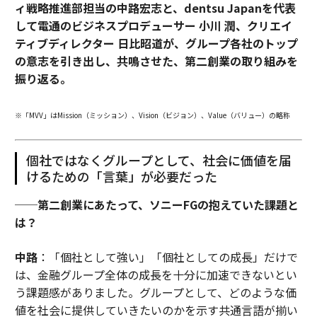
ィ戦略推進部担当の中路宏志と、dentsu Japanを代表
して電通のビジネスプロデューサー 小川 潤、クリエイ
ティブディレクター 日比昭道が、グループ各社のトップ
の意志を引き出し、共鳴させた、第二創業の取り組みを
振り返る。
※「MVV」はMission（ミッション）、Vision（ビジョン）、Value（バリュー）の略称
個社ではなくグループとして、社会に価値を届
けるための「言葉」が必要だった
──第二創業にあたって、ソニーFGの抱えていた課題と
は？
中路
：「個社として強い」「個社としての成長」だけで
は、金融グループ全体の成長を十分に加速できないとい
う課題感がありました。グループとして、どのような価
値を社会に提供していきたいのかを示す共通言語が揃い