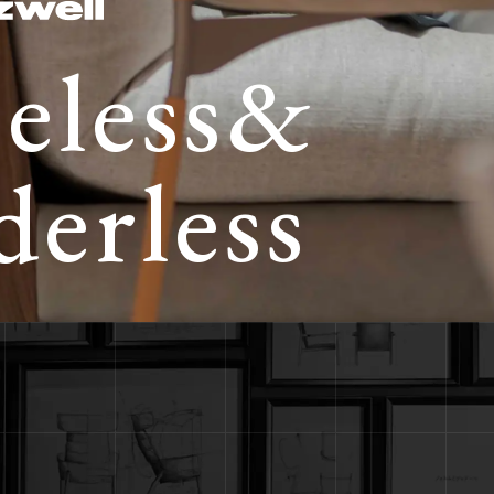
eless&
derless