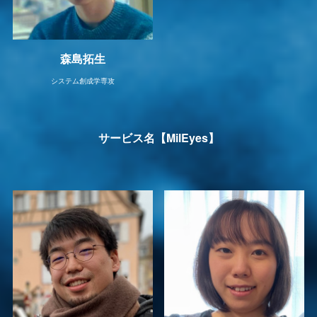
森島拓生
システム創成学専攻
サービス名【MilEyes】