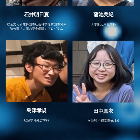
石井明日夏
蒲池美紀
総合文化研究科国際社会科学専攻国際関係
工学部応用化学科
論分野「人間の安全保障」プログラム
島津孝規
田中真衣
経済学部経営学科
文学部 心理学専修課程