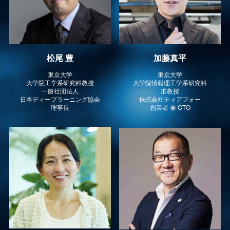
松尾 豊
加藤真平
東京大学
東京大学
大学院工学系研究科教授
大学院情報理工学系研究科
一般社団法人
准教授
日本ディープラーニング協会
株式会社ティアフォー
理事長
創業者 兼 CTO