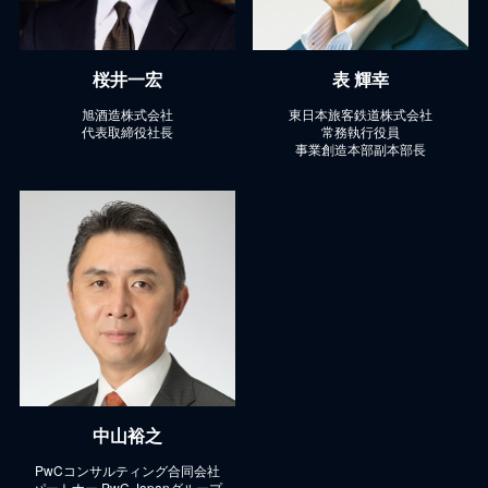
桜井一宏
表 輝幸
旭酒造株式会社
東日本旅客鉄道株式会社
代表取締役社長
常務執行役員
事業創造本部副本部長
中山裕之
PwCコンサルティング合同会社
パートナー PwC Japanグループ