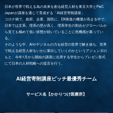
日本が世界で戦える為の未来を創る経営人材を東京大学とPwC
Japanが講座を通じて育成する「AI経営寄附講座」
コロナ禍で、政府、企業、国民に、DX推進の機運が高まる中で、
日本では文系、理系の壁が高く、理系学生の割合がグローバルか
ら見ても極めて低い状態が続いていることに危機感が募ってい
る。
そのような中、AIやデジタルの力を経営の世界で解き放ち、世界
で戦える経営人材をいかに輩出していくのかというアジェンダの
もと、今年1月から開始の講座に出席する学生からプレゼン形式
にて日本の人材戦略への提言を行う。
AI経営寄附講座ピッチ最優秀チーム
サービス名【かかりつけ医療所】