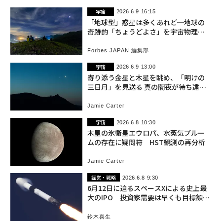
宇宙
2026.6.9 16:15
「地球型」惑星は多くあれど─地球の
奇跡的「ちょうどよさ」を宇宙物理学
者が解説
Forbes JAPAN 編集部
宇宙
2026.6.9 13:00
寄り添う金星と木星を眺め、「明けの
三日月」を見送る 真の闇夜が待ち遠し
い今週の夜空
Jamie Carter
宇宙
2026.6.8 10:30
木星の氷衛星エウロパ、水蒸気プルー
ムの存在に疑問符 HST観測の再分析
Jamie Carter
経営・戦略
2026.6.8 9:30
6月12日に迫るスペースXによる史上最
大のIPO 投資家需要は早くも目標額の
2倍に到達
鈴木喜生