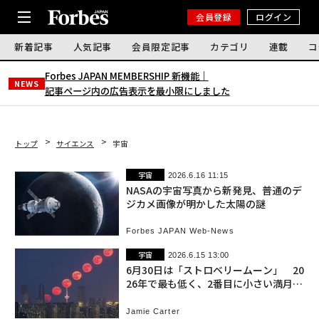
会員登録
ログイン
新着記事
人気記事
会員限定記事
カテゴリ
連載
コ
Forbes JAPAN MEMBERSHIP 新機能｜
NEWS
記事ページ内の広告表示を最小限にしました
トップ
サイエンス
宇宙
宇宙
2026.6.16 11:15
NASAの宇宙写真から新発見、普通のデ
ジカメ画像が明かした太陽の謎
Forbes JAPAN Web-News
宇宙
2026.6.15 13:00
6月30日は「ストロベリームーン」 20
26年で最も低く、2番目に小さい満月を
見よう
Jamie Carter