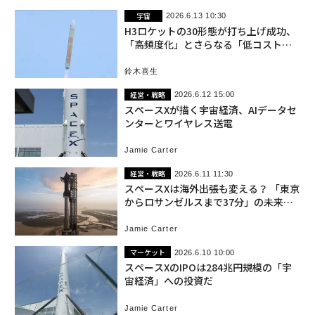
宇宙
2026.6.13 10:30
H3ロケットの30形態が打ち上げ成功、
「高頻度化」とさらなる「低コスト」
に向け再始動
鈴木喜生
経営・戦略
2026.6.12 15:00
スペースXが描く宇宙経済、AIデータセ
ンターとワイヤレス送電
Jamie Carter
経営・戦略
2026.6.11 11:30
スペースXは海外出張も変える？ 「東京
からロサンゼルスまで37分」の未来は
実現するか
Jamie Carter
マーケット
2026.6.10 10:00
スペースXのIPOは284兆円規模の「宇
宙経済」への投資だ
Jamie Carter