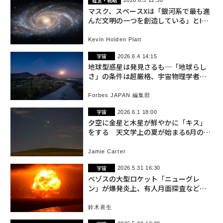
経営・戦略
2026.6.5 12:30
マスク、スペースXは「銀河系で最も進
んだ文明の一つを創造している」とIPO
申請書で宣言
Kevin Holden Platt
宇宙
2026.6.4 14:15
地球型惑星は発見さるも─「地球らし
さ」の条件は超厳格、宇宙物理学者が
解説
Forbes JAPAN 編集部
宇宙
2026.6.1 18:00
夕空に金星と木星が鮮やかに「キス」
をする 天文学上の夏が始まる6月の夜
空
Jamie Carter
宇宙
2026.5.31 16:30
ベゾスの大型ロケット「ニューグレ
ン」が爆発炎上、有人月面探査などへ
の影響懸念
鈴木喜生