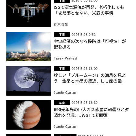
宇宙
2026.5.30 12:30
ISSで空気漏洩が再発、老朽化しても
「まだ落とせない」米露の事情
鈴木喜生
宇宙
2026.5.28 9:51
宇宙経済の次なる段階は「可視性」が
鍵を握る
Tarek Waked
宇宙
2026.5.26 16:00
珍しい「ブルームーン」の満月を見よ
う 金星と木星の接近、しし座の最後
の雄姿も眺めたい今週の夜空
Jamie Carter
宇宙
2026.5.25 16:30
690光年先の巨大ガス惑星に朝曇りと夕
晴れを発見、JWSTで初観測
Jamie Carter