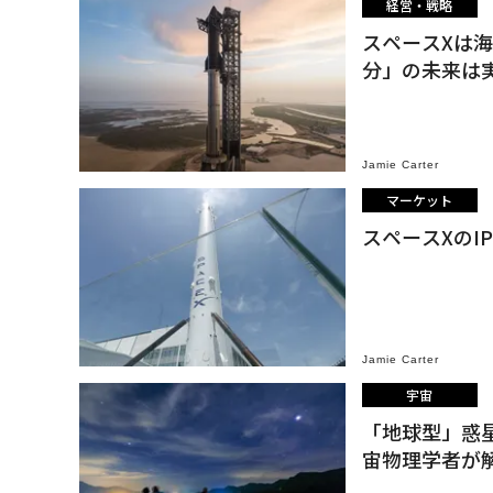
経営・戦略
スペースXは海
分」の未来は
Jamie Carter
マーケット
スペースXのI
Jamie Carter
宇宙
「地球型」惑
宙物理学者が