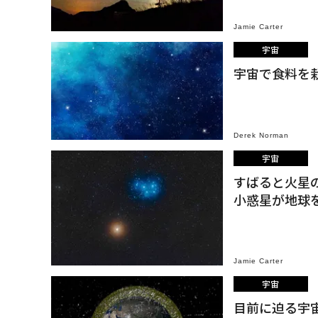
Jamie Carter
宇宙
宇宙で食料を
Derek Norman
宇宙
すばると火星
小惑星が地球
Jamie Carter
宇宙
目前に迫る宇