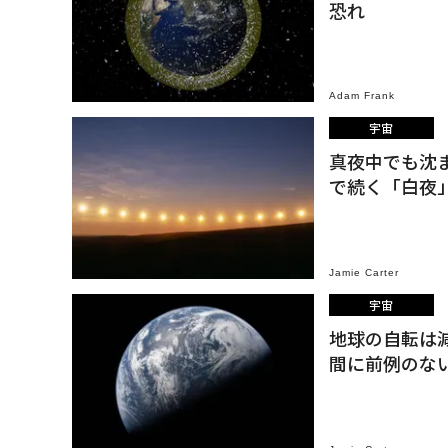
恐れ
Adam Frank
宇宙
真夜中でも沈
で続く「白夜
Jamie Carter
宇宙
地球の自転は減
間に前例のな