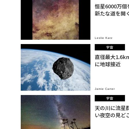
恒星6000万
新たな道を開
Leslie Katz
宇宙
直径最大1.6
に地球接近
Jamie Carter
宇宙
天の川に流星
い夜空の見ど