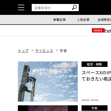
新着記事
人気記事
会員限定
Fo
NEWS
トップ
サイエンス
宇宙
経営・戦略
スペースXの
ておきたい軌
Jamie Carter
宇宙