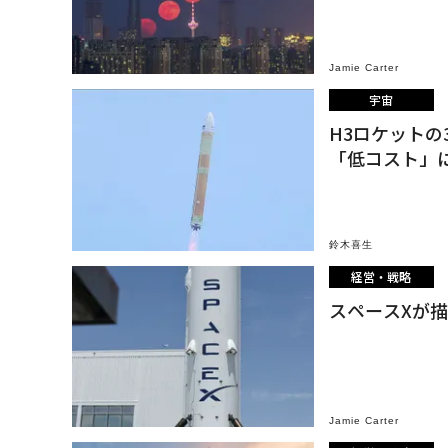
Jamie Carter
宇宙
H3ロケット
「低コスト」
鈴木喜生
経営・戦略
スペースXが
Jamie Carter