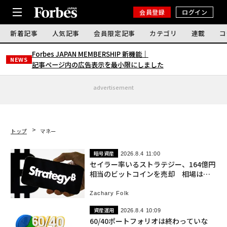
会員登録
ログイン
新着記事
人気記事
会員限定記事
カテゴリ
連載
コ
Forbes JAPAN MEMBERSHIP 新機能｜
NEWS
記事ページ内の広告表示を最小限にしました
advertisement
トップ
マネー
暗号資産
2026.8.4 11:00
セイラー率いるストラテジー、164億円
相当のビットコインを売却 相場は軟
調続く
Zachary Folk
資産運用
2026.8.4 10:09
60/40ポートフォリオは終わっていな