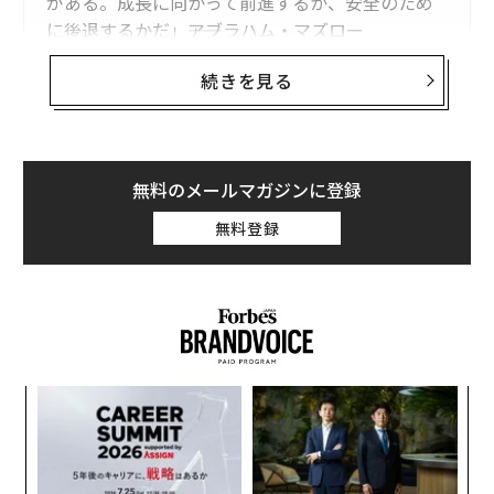
がある。成長に向かって前進するか、安全のため
に後退するかだ」――アブラハム・マズロー
続きを見る
ストリーミングサービスは、メディア業界を支配し続け
ている。
2025年、視聴者は16兆7000億分のストリーミングコン
テンツを視聴し、これは前年比19%増で過去最高を記録
無料のメールマガジンに登録
した
無料登録
。同時に、
AP-NORCの世論調査
によると、成人視聴者の
約半数がストリーミングおよびケーブルサービスの料金
に不満を抱いている。最近では、
インフレーションがストリーミング視聴と契約にどのよ
うな影響を与えるか
についての懸念が浮上している。ほぼすべての主要スト
創業
〜
リーミングサービスで最近値上げが行われたことで、消
シン
織
費者は厳しい経済状況の中で圧迫感を感じている。
超え
う
エ
T
デロイトの最近のメディアトレンド調査
では、消費者の
設オ
ほぼ4分の3が契約料金の上昇に不満を感じており、約5