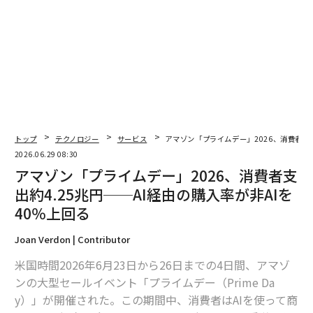
年間、映画報告書のパート2では、主要ストリーミング
サービスで直接配信され、特定の年に総世帯数でトップ
100にランクインした英語作品を対象としていた。しか
し、2025年には、主要ストリーミング事業者で配信され
た英語の配信オリジナル作品は100本未満であった。そ
のため、映画報告書のパート2では、その年に配信され
た89本すべての配信オリジナル映画に関する分析を提示
している。例年通り、これらの配信作品において主要な
ポジションに雇用された人々を追跡し、人種・民族、性
トップ
テクノロジー
サービス
アマゾン「プライムデー」2026、消費者支出
別、障害の観点からキャストの構成を調査した。また、
2026.06.29 08:30
アマゾン「プライムデー」2026、消費者支
これらの配信映画が、異なる人口統計学的背景を持つ視
聴者の間で、テレビおよびソーシャルメディアの視聴率
出約4.25兆円──AI経由の購入率が非AIを
の面でどのような成績を収めたかも調査した。
40％上回る
Joan Verdon | Contributor
以下が本報告書の主要な調査結果である。
米国時間2026年6月23日から26日までの4日間、アマゾ
2025年の配信映画において、BIPOC（黒人、先住民、有
ンの大型セールイベント「プライムデー（Prime Da
色人種）のクリエイターは、すべての主要雇用ポジショ
y）」が開催された。この期間中、消費者はAIを使って商