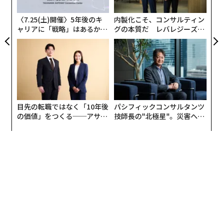
が
分の2が財政的懸念から最近これらの契約を削減したと
が
〈7.25(土)開催〉5年後のキ
内製化こそ、コンサルティン
回答している。では、主要ストリーミング事業者は、ま
ャリアに「戦略」はあるか。
グの本質だ レバレジーズが
すます細分化されるエンターテインメント・エコシステ
トップエグゼクティブのキャ
実践する、次世代ファームの
リアに触れる1日│CAREER S
全貌
ムの中で、どのように競争し、契約者を維持し、新規契
UMMIT 2026
約者を獲得するのだろうか。最近の動向が今後の方向性
を示すものであるならば、今後数年間、クリエイターと
ハリウッドのスタジオの両方にとって、前途は困難で限
定的なものになる可能性がある。
目先の転職ではなく「10年後
パシフィックコンサルタンツ
の価値」をつくる──アサイ
技師長の"北極星"。災害への
本日、私たち（共著者のマイケル・トラン氏、ジェイ
ンの長期伴走型支援とは
無力感を乗り越え見つけた、
ド・アブストン氏、ニコ・ガルシア氏とともに）は、
防災一筋20年の答え
UCLA Hollywood Diversity Report 2026：パート2 スト
リーミング
を発表した。これは年次報告書シリーズの13作目であ
り、配信オリジナル作品における多様性と収益性の関係
を検証するものである。今年初め、パート1では2025年
に公開された主要劇場公開映画に焦点を当てた。過去3