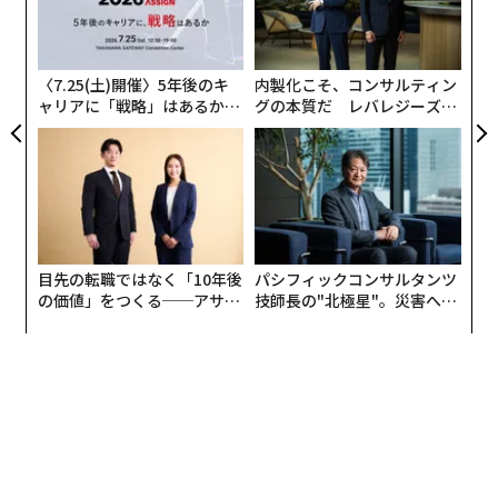
付け）において、世帯視聴者として（人口比と比較し
エ
T
設オ
て）過剰に代表されていた。
が
が
未来への回帰
〈7.25(土)開催〉5年後のキ
内製化こそ、コンサルティン
ャリアに「戦略」はあるか。
グの本質だ レバレジーズが
過去数年間、配信オリジナル映画は劇場公開業界とは別
トップエグゼクティブのキャ
実践する、次世代ファームの
の軌道を進んでいるように見えた。全体として、過去の
リアに触れる1日│CAREER S
全貌
UMMIT 2026
報告書では、主要配信映画は主要劇場公開作品と比較し
て、カメラの前でも後ろでもより多様であることが判明
した。しかし、劇場公開業界は2023年に躍進を遂げ、ス
クリーン上の人種・民族の多様性で高水準に達した。し
目先の転職ではなく「10年後
パシフィックコンサルタンツ
かし、それは短命で、2024年には再び低下した。同様
の価値」をつくる──アサイ
技師長の"北極星"。災害への
に、配信オリジナル映画は、2024年に高水準を経験した
ンの長期伴走型支援とは
無力感を乗り越え見つけた、
後、2025年に多様性が劇的に低下した。主要ストリーミ
防災一筋20年の答え
ング事業者の配信オリジナル映画市場が縮小する中で、
BIPOCの代表性の割合が回復するかどうかは不明であ
る。
ストリーミングブームの最盛期には、ストリーミング企