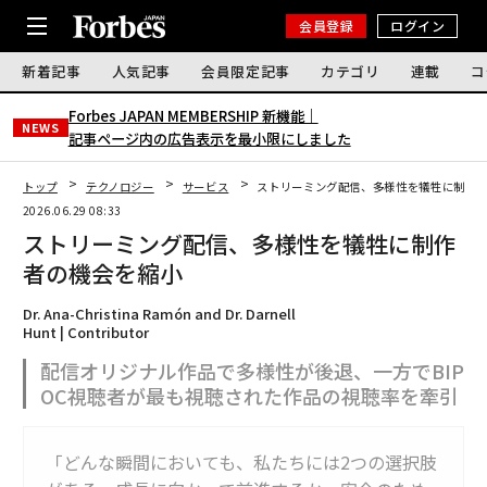
会員登録
ログイン
新着記事
人気記事
会員限定記事
カテゴリ
連載
コ
Forbes JAPAN MEMBERSHIP 新機能｜
NEWS
記事ページ内の広告表示を最小限にしました
トップ
テクノロジー
サービス
ストリーミング配信、多様性を犠牲に制作
2026.06.29 08:33
ストリーミング配信、多様性を犠牲に制作
者の機会を縮小
Dr. Ana-Christina Ramón and Dr. Darnell
Hunt | Contributor
配信オリジナル作品で多様性が後退、一方でBIP
OC視聴者が最も視聴された作品の視聴率を牽引
「どんな瞬間においても、私たちには2つの選択肢