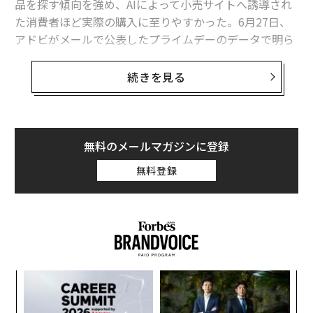
ン（配信映画の主演、監督、脚本家、全俳優）で後退し
品を探す傾向を強め、AIによって小売サイトへ誘導され
た。最も顕著なのは、BIPOC主演が2024年の51%という
た消費者ほど実際の購入に至りやすかった。6月27日、
高水準から36%に低下したことである。
アドビがメールで公表したプライムデーのデータで明ら
女性も脚本家を除くすべての主要雇用ポジションで後退
かになった。
した。配信作品の主演の大半を演じたものの、2025年に
続きを見る
は監督としての機会が減少した。女性が監督した配信映
AI経由のコンバージョン（購入）率が非AIと比
画は23.6%に低下し、配信映画報告書シリーズで最低と
べ40％上回る
なった。さらに、人種や民族に関係なく、女性が監督し
アドビは、プライムデーにおける米国の小売サイトでの
た映画の81%は、配信映画の予算が2000万ドル未満であ
無料のメールマガジンに登録
デジタル取引を分析しており、AI搭載チャットやブラウ
った。
ザーが販売を後押しする力に、2026年は顕著な変化が見
無料登録
2025年、コメディはほとんどの世帯および視聴者グルー
られたとしている。
プで最も視聴されたジャンルであった。さらに、アニメ
ーションは、2025年にほとんどの視聴者グループでソー
AIを使って商品情報や割引情報を探した買い物客は、有
シャルメディアの総インタラクション数の面で最も議論
料検索・メール・ソーシャルメディアといった非AIチャ
されたジャンルであった。
ネルに比べ、コンバージョン（購入）率が40％高かっ
本シリーズの過去の報告書で見られた同様のパターンに
た。これは2025年のプライムデー期間と対照的で、当時
従い、BIPOC世帯は、2025年の配信映画トップ10のうち
創業
〜
はAIから誘導されたトラフィックのコンバージョンが他
シン
織
9作品、トップ20のうち17作品（総世帯視聴率でランク
超え
う
チャネルより23％低かった。