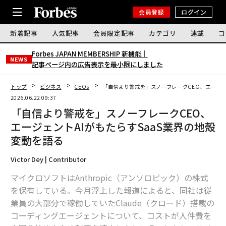
会員登録
ログイン
新着記事
人気記事
会員限定記事
カテゴリ
連載
コ
Forbes JAPAN MEMBERSHIP 新機能｜
NEWS
記事ページ内の広告表示を最小限にしました
トップ
ビジネス
CEOs
「自信より警戒を」スノーフレークCEO、エージェ
2026.06.22 09:37
「自信より警戒を」スノーフレークCEO、
エージェントAIがもたらすSaaS業界の地殻
変動を語る
Victor Dey | Contributor
マイクロソフトはAnthropic（アンソロピック）の株式
を保有している。今月浮上した報道によると、同社は従
業員の大部分で稼働していたClaude（クロード）搭載の
コーディングエージェントについて、コストが人件費を