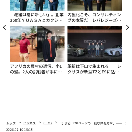
エージェントを野放しにして何が定着するかを見る「ト
ジ
ークン最大化」の衝動を決して支持してこなかったラマ
「老舗は常に新しい」。創業
内製化こそ、コンサルティン
スワミ氏は、最近の問題は価格設定の問題であり、ガバ
360年ＹＵＡＳＡとカクシン
グの本質だ レバレジーズが
ナンスの問題であり、そしてその両方の根底にある規律
CEO田尻望が語る、AIを超え
実践する、次世代ファームの
の問題だと述べる。
る人の価値
全貌
「私たちは持続可能な価値とは何かについて多くの時間
を費やして考えている」と、同氏はサンフランシスコで
開催されたスノーフレーク・サミット26での独占インタ
アフリカの農村の通信、小1
革新は下山で生まれる──レ
ビューで語った。「すべての企業は、（エージェントAI
の壁。2人の挑戦者が手にし
クサスが新型TZとESに込め
ブームにより）ソフトウェアの作成が今や容易になった
た「次なる武器」
た「DISCOVER」の哲学
という事実を内面化する必要がある。では、彼らがテー
ブルにもたらす価値は何か。それは深遠な問いであり、
すぐに答えられると想定すべきではない」
同社の2027会計年度
第1四半期
の売上高は13億9000万ド
ルで、前年同期比33%増となった。スノーフレークは現
トップ
ビジネス
CEOs
【刊行】320ページの「読む共有財産」━━『未来をひ
在、過去12カ月間の製品売上高が100万ドルを超える顧
2026.07.10 15:15