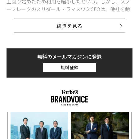
上回り始めたため利用を縮小したという。しかし、スノ
ーフレークのスリダール・ラマスワミCEOは、他社を動
揺させた数字を見て、逆にアクセルを踏んだ。同社も
Anthropic
を採用しており、先週2億ドルのパートナーシ
続きを見る
ップを深化させた。同じモデルを使いながら、2社は同
じコスト曲線を見て、エージェントAIに投資する価値が
あるかどうかについて正反対の結論に達したのだ。
無料のメールマガジンに登録
企業向けAIのコスト危機は今四半期に表面化した。ウー
無料登録
バーのCTO、プラヴィーン・ネッパリ・ナガ氏は4月、
同社が
AIコーディングツール
の2026年予算をすでに使い
果たしたことを明らかにした。約5000人のエンジニアの
一部は、月間トークン使用料が500ドルから2000ドルに
達していた。ウーバーはその後、エージェントAI支出を
エンジニア1人あたり月1500ドルに制限し、トークン消
「
費量の増加が消費者向け機能の比例的な増加につながっ
─
ていないことを認めた。
ら
“
オ