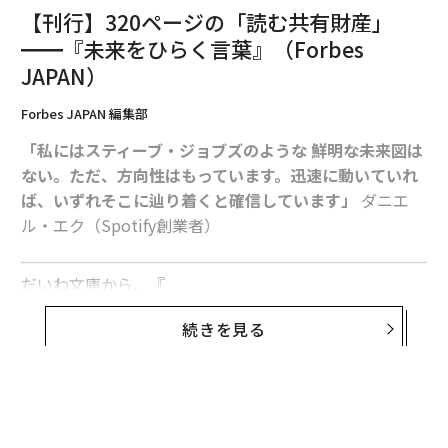
客を779社（29%増）、フォーブス・グローバル2000企
【刊行】320ページの「読む共有財産」
業を813社抱えている。残存履行義務は92億1000万ドル
━━『未来をひらく言葉』（Forbes
に達し、38%増加した。同社はまた、Gravitonコンピュ
JAPAN）
ートとAIのために5年間で60億ドルをAWSに投じること
を約束し、これは同社史上最大のインフラ投資となっ
Forbes JAPAN 編集部
た。競合他社が支出を削減する中、スノーフレークはよ
「私にはスティーブ・ジョブズのような 鮮明な未来図は
り大きな小切手を切ったのだ。
ない。ただ、方向性はもっています。迅速に動いていれ
ば、いずれそこに辿り着くと確信しています」
ダニエ
同社はまた最近、2つの主力製品をリブランディングし
ル・エク（Spotify創業者）
た。ナレッジワーカー向けの常時稼働エージェントであ
るCoWork（旧Snowflake Intelligence）と、開発者向け
コーディングエージェントであるCoCo（旧Cortex Cod
だいわ文庫から、『
e）だ。両製品とも、Microsoft Excel、VS Code、Claud
フォーブス ジャパンが選ぶ 未来をひらく言葉
』（Forbe
e Code向けの拡張機能により、企業がすでに使用してい
続きを見る
s JAPAN編集長 藤吉雅春 編著）が刊行された。
るツールにより深く統合された。同社はまた、Kafkaと
互換性のあるDatastreamであるCortex Trainingも展開
「Forbes JAPAN」は世界60カ国で展開するグローバル
した。Synopsys、Whoop、Under Armour、Fanatics、
ビジネス誌「Forbes」の日本版として2014年に創刊、
Thomson Reutersなどの顧客がすでにこれらのイノベー
以来、膨大な人物インタビューを行なってきた。本書