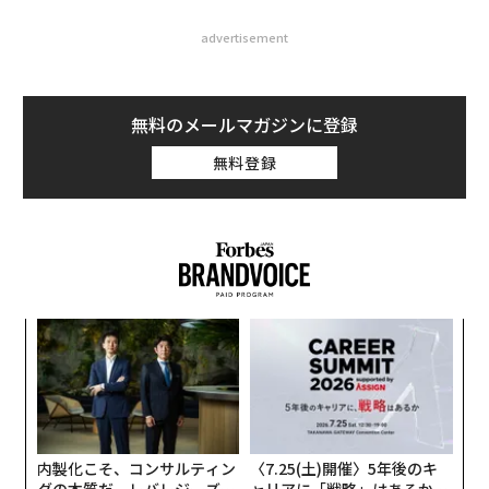
advertisement
無料のメールマガジンに登録
無料登録
「
左右
T
〜
日
金
個
ェ
内製化こそ、コンサルティン
〈7.25(土)開催〉5年後のキ
グの本質だ レバレジーズが
ャリアに「戦略」はあるか。