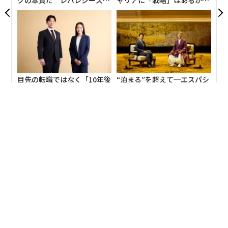
実践する、次世代ファームの
トップエグゼクティブのキャ
全貌
リアに触れる1日│CAREER S
UMMIT 2026
目先の転職ではなく「10年後
“泊まる”を超えて─エスパシ
の価値」をつくる──アサイ
オが描く、新しい日本のラグ
ンの長期伴走型支援とは
ジュアリー（中編）