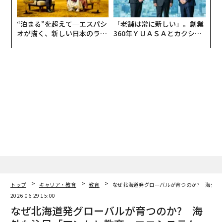
“泊まる”を超えて─エスパシ
「老舗は常に新しい」。創業
オが描く、新しい日本のラグ
360年ＹＵＡＳＡとカクシン
ジュアリー（中編）
CEO田尻望が語る、AIを超え
る人の価値
トップ
キャリア・教育
教育
なぜ北海道発グローバルが育つのか? 海外
2026.06.29 15:00
なぜ北海道発グローバルが育つのか? 海