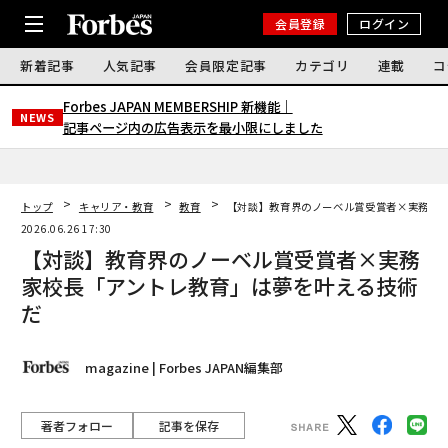
会員登録
ログイン
新着記事
人気記事
会員限定記事
カテゴリ
連載
コ
Forbes JAPAN MEMBERSHIP 新機能｜
NEWS
記事ページ内の広告表示を最小限にしました
トップ
キャリア・教育
教育
【対談】教育界のノーベル賞受賞者×実務家
2026.06.26 17:30
【対談】教育界のノーベル賞受賞者×実務
家校長「アントレ教育」は夢を叶える技術
だ
magazine | Forbes JAPAN編集部
著者フォロー
記事を保存