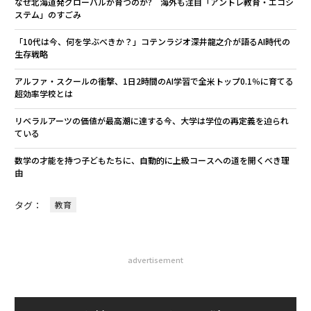
なぜ北海道発グローバルが育つのか? 海外も注目「アントレ教育・エコシ
ステム」のすごみ
「10代は今、何を学ぶべきか？」コテンラジオ深井龍之介が語るAI時代の
生存戦略
アルファ・スクールの衝撃、1日2時間のAI学習で全米トップ0.1％に育てる
超効率学校とは
リベラルアーツの価値が最高潮に達する今、大学は学位の再定義を迫られ
ている
数学の才能を持つ子どもたちに、自動的に上級コースへの道を開くべき理
由
タグ：
教育
advertisement