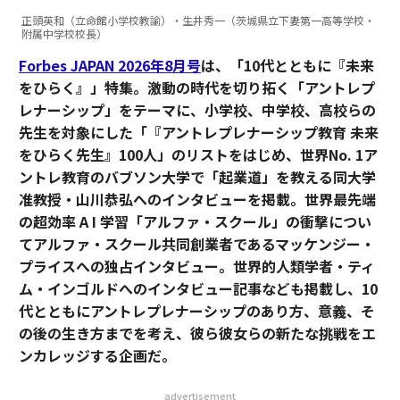
正頭英和（立命館小学校教諭）・生井秀一（茨城県立下妻第一高等学校・
附属中学校校長）
Forbes JAPAN 2026年8月号
は、「10代とともに『未来
をひらく』」特集。激動の時代を切り拓く「アントレプ
レナーシップ」をテーマに、小学校、中学校、高校らの
先生を対象にした「『アントレプレナーシップ教育 未来
をひらく先生』100人」のリストをはじめ、世界No. 1ア
ントレ教育のバブソン大学で「起業道」を教える同大学
准教授・山川恭弘へのインタビューを掲載。世界最先端
の超効率 A I 学習「アルファ・スクール」の衝撃につい
てアルファ・スクール共同創業者であるマッケンジー・
プライスへの独占インタビュー。世界的人類学者・ティ
ム・インゴルドへのインタビュー記事なども掲載し、10
代とともにアントレプレナーシップのあり方、意義、そ
の後の生き方までを考え、彼ら彼女らの新たな挑戦をエ
ンカレッジする企画だ。
advertisement