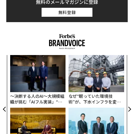
無料のメールマガジンに登録
無料登録
革
ク
た「
〜
金
個
ェ
〜決断する人のAI〜大規模組
なぜ“眠っていた環境技
織が挑む「AIフル実装」“使
術”が、下水インフラを変え
う”企業から“動く”企業へ【N
たのか──産総研×月島JFE
TTドコモビジネス×PwC】
アクアソリューションの10年