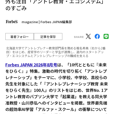
外も注目「アントレ教育・エコシステム」
のすごみ
magazine | Forbes JAPAN編集部
著者フォロー
記事を保存
北海道大学でアントレプレナー教育部門長を務める椎名希美（右から2番
目）をはじめ、産官学のリーダーと学生が連携し、道内のスタートアッ
プ・エコシステムとアントレプレナーシップの醸成を支える
Forbes JAPAN 2026年8月号
は、「10代とともに『未来
をひらく』」特集。激動の時代を切り拓く「アントレプ
レナーシップ」をテーマに、小学校、中学校、高校らの
先生を対象にした「『アントレプレナーシップ教育 未来
をひらく先生』100人」のリストをはじめ、世界No. 1ア
ントレ教育のバブソン大学で「起業道」を教える同大学
准教授・山川恭弘へのインタビューを掲載。世界最先端
の超効率AI学習「アルファ・スクール」の衝撃について