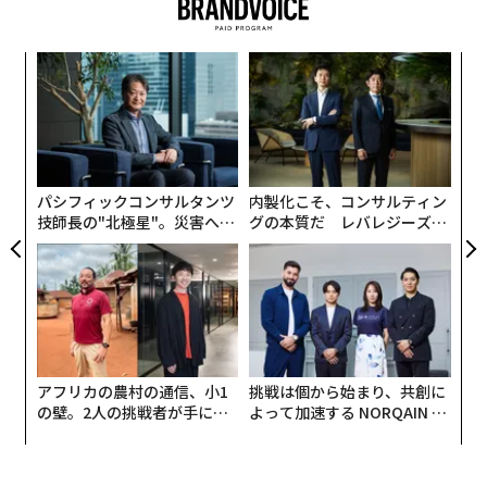
は1.2%下落した。大手航空会社4社（デルタ航空、アメ
リカン航空、ユナイテッド、サウスウエスト航空）も株
キ
〜
価を下げ、10月の値上がり分が相殺されたかたちだ。
か。
金
キャ
個
革
R S
ェ
ク
た「
パシフィックコンサルタンツ
内製化こそ、コンサルティン
技師長の"北極星"。災害への
グの本質だ レバレジーズが
無力感を乗り越え見つけた、
実践する、次世代ファームの
防災一筋20年の答え
全貌
アフリカの農村の通信、小1
挑戦は個から始まり、共創に
の壁。2人の挑戦者が手にし
よって加速する NORQAIN JA
た「次なる武器」
PAN 特別座談会