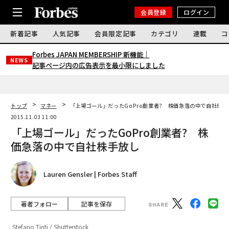
会員登録
ログイン
新着記事
人気記事
会員限定記事
カテゴリ
連載
コ
Forbes JAPAN MEMBERSHIP 新機能｜
NEWS
記事ページ内の広告表示を最小限にしました
トップ
マネー
「上場ゴール」だったGoPro創業者? 株価急落の中で自社株手
2015.11.03 11:00
「上場ゴール」だったGoPro創業者? 株
価急落の中で自社株手放し
Lauren Gensler | Forbes Staff
著者フォロー
記事を保存
Stefano Tinti / Shutterstock