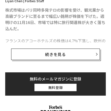
Liyan Chen | Forbes Staff
株式市場はパリ同時多発テロの影響を受け、観光業から
高級ブランドに至るまで幅広い銘柄が株価を下げた。週
明けの11月16日、市場では特に旅行関連株が大きく落ち
込んだ。
フランスのアコーホテルズの株価は4.7%下落し、欧州の
観光業において最大の下げ幅となった。主要航空会社の
中ではエールフランス‐KLMが最も影響を受け、1日で5.
続きを見る
7%値を下げた。ルフトハンザドイツ航空やノルウェ
ー・エアシャトル、フィンランド航空などの株価も2%
以上下落した。
無料のメールマガジンに登録
影響は米国市場にも広がった。S&P 500銘柄で16日に最
無料登録
も下げた15銘柄のうち、8銘柄がホテルやクルーズ、予
約サイトなどの旅行業関連だった。予約サイトのPriceli
neやエクスペディアは共に2%以上下げ、カーニバルク
ルーズラインは1.5%、ロイヤル・カリビアン・クルーズ