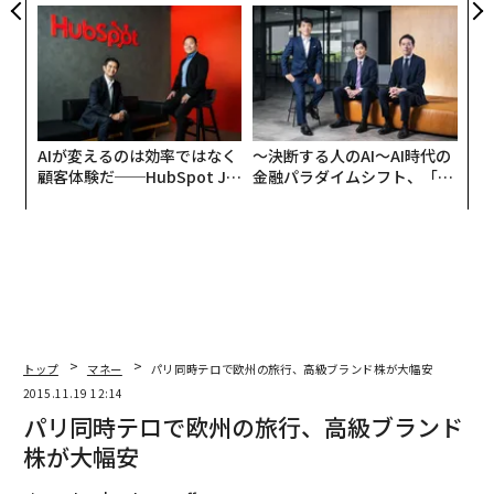
た「DISCOVER」の哲学
グジュアリー（前編）
AIが変えるのは効率ではなく
〜決断する人のAI〜AI時代の
顧客体験だ──HubSpot Ja
金融パラダイムシフト、「超
panが語る「Grow Better」
個別化」の核心 【MUFG×ウ
な組織のつくり方
ェルスナビ×PwC】
トップ
マネー
パリ同時テロで欧州の旅行、高級ブランド株が大幅安
2015.11.19 12:14
パリ同時テロで欧州の旅行、高級ブランド
株が大幅安