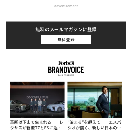
advertisement
無料のメールマガジンに登録
無料登録
るか
伝
、く
る
モ
〜
織
う
T
革新は下山で生まれる──レ
“泊まる”を超えて──エスパ
クサスが新型TZとESに込め
シオが描く、新しい日本のラ